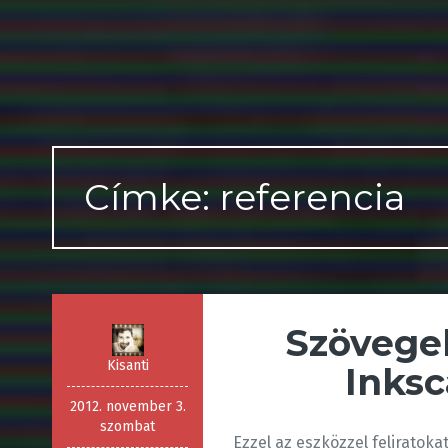
Címke: referencia
Szövegek
Kisanti
Inks
2012. november 3.
szombat
Ezzel az eszközzel feliratok