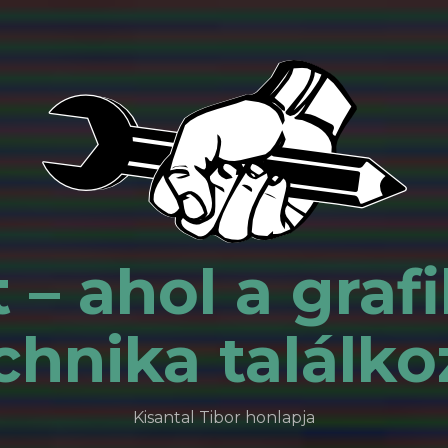
 – ahol a grafi
chnika találko
Kisantal Tibor honlapja