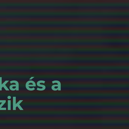
ka és a
zik