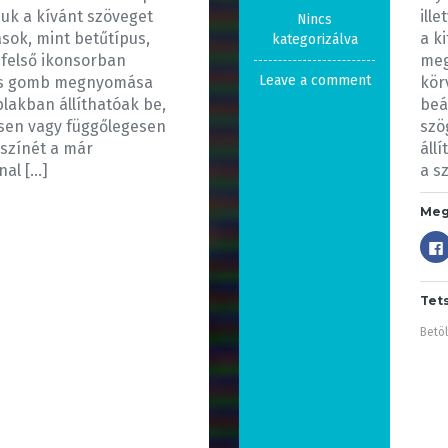
juk a kívánt szöveget
ill
Nincs
sok, mint betűtípus,
a k
kategorizálva
a felső ikonsorban
meg
Leave a comment
pus gomb megnyomása
kör
lakban állíthatóak be,
beá
sen vagy függőlegesen
szö
ű színét a már
áll
nal […]
a sz
Meg
Tet
Betöl