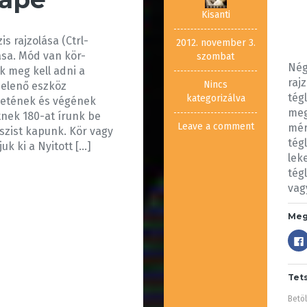
Kisanti
is rajzolása (Ctrl-
2012. november 3.
lása. Mód van kör-
szombat
Nég
ak meg kell adni a
raj
Nincs
gjelenő eszköz
tég
kategorizálva
detének és végének
meg
tnek 180-at írunk be
Leave a comment
mér
ipszist kapunk. Kör vagy
tég
juk ki a Nyitott […]
lek
tég
vag
Meg
Tet
Betöl