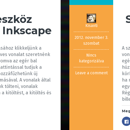
eszköz
Kisanti
– Inkscape
2012. november 3.
szombat
sához klikkeljünk a
A s
íves vonalat szeretnénk
von
Nincs
yomva az egér bal
egé
kategorizálva
ttintással tudjuk a
húz
Leave a comment
hozzáfűzhetünk új
kör
omásával. A vonalak által
ha 
uk tölteni, vonalak
egy
 kitöltést, a kitöltés és
Rég
bil
Meg