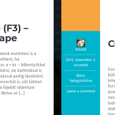
 (F3) –
cape
C
Kisanti
ramok eseteben is a
líteni, ha
2012. november 3.
or a + és – billentyűkkel
szombat
Ezz
lodni, de kattintásal is
kül
Nincs
tással pedig távolodni.
leh
kategorizálva
onsorból is, sőt többet
for
a kijelölt objektum
Leave a comment
pon
illetve az […]
nev
tud
áta
lán