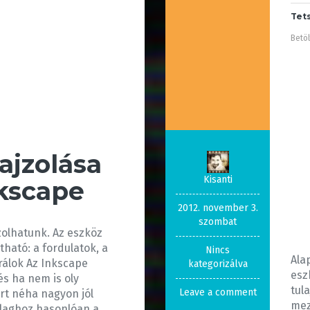
Tet
Betöl
rajzolása
Kisanti
nkscape
2012. november 3.
szombat
jzolhatunk. Az eszköz
ható: a fordulatok, a
Nincs
Ala
irálok Az Inkscape
kategorizálva
esz
 és ha nem is oly
tul
Leave a comment
ért néha nagyon jól
mez
illaghoz hasonlóan a