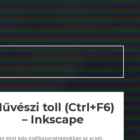
űvészi toll (Ctrl+F6)
– Inkscape
an mint más grafikusprogramokban az ecset,