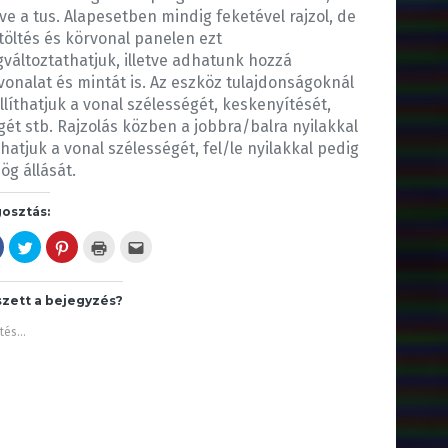
etve a tus. Alapesetben mindig feketével rajzol, de
itöltés és körvonal panelen ezt
változtathatjuk, illetve adhatunk hozzá
vonalat és mintát is. Az eszköz tulajdonságoknál
llíthatjuk a vonal szélességét, keskenyítését,
gét stb. Rajzolás közben a jobbra/balra nyilakkal
íthatjuk a vonal szélességét, fel/le nyilakkal pedig
ög állását.
osztás:
F
K
K
K
A
a
a
a
a
j
c
t
t
t
á
e
t
t
t
n
b
i
i
i
l
szett a bejegyzés?
o
n
n
n
á
o
t
t
t
s
k
s
s
s
e
tés...
o
i
o
i
g
n
d
n
d
y
v
e
i
e
b
a
a
d
a
a
l
T
e
n
r
ó
w
,
y
á
m
i
h
o
t
e
t
o
m
n
g
t
g
t
a
o
e
y
a
k