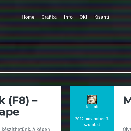
Home
Grafika
Info
OKJ
Kisanti
 (F8) –
M
Kisanti
cape
2012. november 3.
szombat
at készíthetünk. A képen
Oly