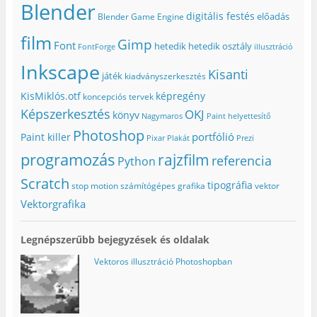
l
a
Ú
)
m
Blender
a
k
j
e
digitális festés
előadás
Blender Game Engine
k
b
a
g
b
a
b
)
a
n
l
film
Gimp
n
n
a
Font
hetedik
hetedik osztály
FontForge
illusztráció
n
y
k
y
í
b
Inkscape
í
l
a
Kisanti
játék
kiadványszerkesztés
l
i
n
i
k
n
k
m
y
KisMiklós.otf
képregény
koncepciós tervek
m
e
í
e
g
l
Képszerkesztés
OKJ
könyv
Nagymaros
Paint helyettesítő
g
)
i
)
k
Photoshop
portfólió
Paint killer
m
Pixar
Plakát
Prezi
e
g
programozás
rajzfilm
referencia
Python
)
Scratch
tipográfia
stop motion
számítógépes grafika
vektor
Vektorgrafika
Legnépszerűbb bejegyzések és oldalak
Vektoros illusztráció Photoshopban