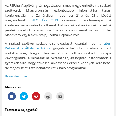
t
o
a
l
j
i
s
a
a
a
Az FSF.hu Alapítvány támogatásával ismét megjelenhettek a szabad
n
z
P
k
b
t
t
i
b
l
szoftverek Magyarország legfontosabb informatika tanári
á
á
n
a
a
konferenciáján, a Zamárdiban november 21-e és 23-a között
s
s
t
n
k
i
h
e
n
b
megrendezett
INFO Éra 2013
elnevezésű rendezvényen. A
d
o
r
y
a
konferencián a szabad szoftverek külön szekcióban kaptak helyet. A
e
z
e
í
n
.
(
s
l
n
péntek délelőtti szabad szoftveres szekció vezetője az FSF.hu
(
Ú
t
i
y
Ú
j
-
k
í
Alapítvány egyik aktivistája, Torma Hajnalka volt.
j
a
e
m
l
a
b
n
e
i
A szabad szoftver szekció első előadását Kisantal Tibor, a
Litéri
b
l
(
g
k
l
a
Ú
)
m
Református Általános Iskola
igazgatója tartotta. Előadásában azt
a
k
j
e
mutatta meg, hogyan használható a nyílt és szabad Inkscape
k
b
a
g
b
a
b
)
vektorgrafikai alkalmazás az oktatásban, és hogyan bátoríthatók a
a
n
l
n
n
a
gyerekek arra, hogy szívesen alkossanak ezzel a könnyen kezelhető,
n
y
k
de magas szintű szolgáltatásokat kínáló programmal.
y
í
b
í
l
a
l
i
n
Bővebben…
→
i
k
n
k
m
y
m
e
í
Megosztás:
e
g
l
g
)
i
)
k
F
K
K
K
A
m
a
a
a
a
j
e
c
t
t
t
á
g
e
t
t
t
n
)
b
i
i
i
l
Tetszett a bejegyzés?
o
n
n
n
á
o
t
t
t
s