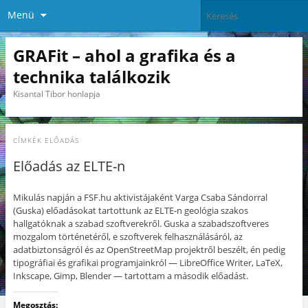
Menü
GRAFit – ahol a grafika és a
technika találkozik
Kisantal Tibor honlapja
CÍMKÉK
ELŐADÁS
Előadás az ELTE-n
Mikulás napján a FSF.hu aktivistájaként Varga Csaba Sándorral
(Guska) előadásokat tartottunk az ELTE-n geológia szakos
hallgatóknak a szabad szoftverekről. Guska a szabadszoftveres
mozgalom történetéről, e szoftverek felhasználásáról, az
adatbiztonságról és az OpenStreetMap projektről beszélt, én pedig
tipográfiai és grafikai programjainkról — LibreOffice Writer, LaTeX,
Inkscape, Gimp, Blender — tartottam a második előadást.
Megosztás: