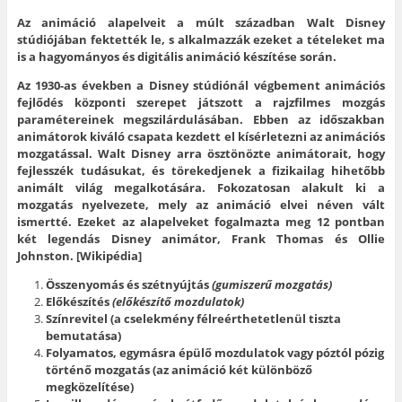
k
m
a
j
n
a
e
s
a
(
Az animáció alapelveit a múlt században Walt Disney
t
g
s
b
Ú
t
o
a
l
j
stúdiójában fektették le, s alkalmazzák ezeket a tételeket ma
i
s
a
a
a
n
z
P
k
b
is a hagyományos és digitális animáció készítése során.
t
t
i
b
l
á
á
n
a
a
Az 1930-as években a Disney stúdiónál végbement animációs
s
s
t
n
k
i
h
e
n
b
fejlődés központi szerepet játszott a rajzfilmes mozgás
d
o
r
y
a
paramétereinek megszilárdulásában. Ebben az időszakban
e
z
e
í
n
.
(
s
l
n
animátorok kiváló csapata kezdett el kísérletezni az animációs
(
Ú
t
i
y
Ú
j
-
k
í
mozgatással. Walt Disney arra ösztönözte animátorait, hogy
j
a
e
m
l
fejlesszék tudásukat, és törekedjenek a fizikailag hihetőbb
a
b
n
e
i
b
l
(
g
k
animált világ megalkotására. Fokozatosan alakult ki a
l
a
Ú
)
m
mozgatás nyelvezete, mely az animáció elvei néven vált
a
k
j
e
k
b
a
g
ismertté. Ezeket az alapelveket fogalmazta meg 12 pontban
b
a
b
)
a
n
l
két legendás Disney animátor, Frank Thomas és Ollie
n
n
a
Johnston. [Wikipédia]
n
y
k
y
í
b
í
l
a
Összenyomás és szétnyújtás
(gumiszerű mozgatás)
l
i
n
Előkészítés
(előkészítő mozdulatok)
i
k
n
k
m
y
Színrevitel (a cselekmény félreérthetetlenül tiszta
m
e
í
e
g
l
bemutatása)
g
)
i
Folyamatos, egymásra épülő mozdulatok vagy póztól pózig
)
k
m
történő mozgatás (az animáció két különböző
e
megközelítése)
g
)