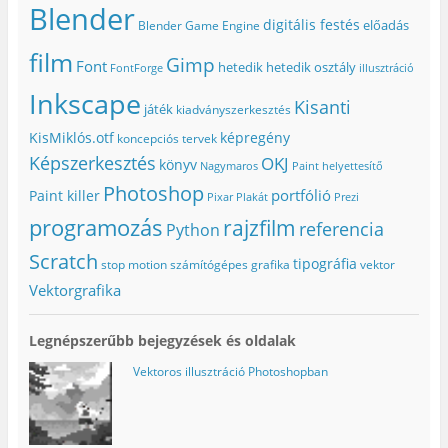
l
a
Ú
)
m
Blender
a
k
j
e
digitális festés
előadás
Blender Game Engine
k
b
a
g
b
a
b
)
a
n
l
film
Gimp
n
n
a
Font
hetedik
hetedik osztály
FontForge
illusztráció
n
y
k
y
í
b
Inkscape
í
l
a
Kisanti
játék
kiadványszerkesztés
l
i
n
i
k
n
k
m
y
KisMiklós.otf
képregény
koncepciós tervek
m
e
í
e
g
l
Képszerkesztés
OKJ
könyv
Nagymaros
Paint helyettesítő
g
)
i
)
k
Photoshop
portfólió
Paint killer
m
Pixar
Plakát
Prezi
e
g
programozás
rajzfilm
referencia
Python
)
Scratch
tipográfia
stop motion
számítógépes grafika
vektor
Vektorgrafika
Legnépszerűbb bejegyzések és oldalak
Vektoros illusztráció Photoshopban