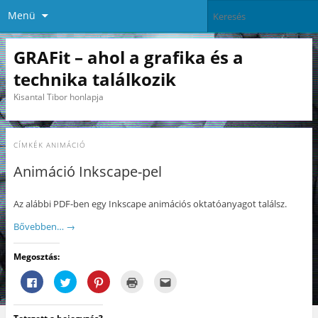
Menü
GRAFit – ahol a grafika és a
technika találkozik
Kisantal Tibor honlapja
CÍMKÉK
ANIMÁCIÓ
Animáció Inkscape-pel
Az alábbi PDF-ben egy Inkscape animációs oktatóanyagot találsz.
Bővebben…
→
Megosztás:
F
K
K
K
A
a
a
a
a
j
c
t
t
t
á
e
t
t
t
n
b
i
i
i
l