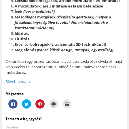
Lecsillapodó mozgások, átfedő mozdulatok és lemaradás
A mozdulatok lassú indítása és lassú befejezése
Ívek
(íves mozdulatok)
Másodlagos mozgások
(kiegészítő gesztusok, melyek a
főcselekményre épülve további dimenziókat adnak a
karakteranimációnak)
Időzítés
Eltúlzás
Erős, térbeli rajzok (tradicionális 2D technikánál)
Megjelenés
(vonzó külső: design, arányok, egyszerűség)
Cikkünkben egy prezentációban olvashatsz ezekről az elvekről, majd
Alan Becker teljes sorozatát, 12 videóján tanulmányozhatod ezek
működését.
Bővebben…
→
Megosztás:
F
K
K
K
A
a
a
a
a
j
c
t
t
t
á
e
t
t
t
n
b
i
i
i
l
Tetszett a bejegyzés?
o
n
n
n
á
o
t
t
t
s
k
s
s
s
e
Betöltés...