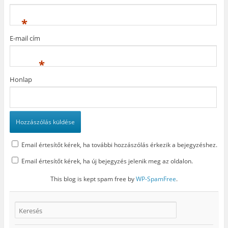
e
g
l
g
)
i
)
k
*
m
e
g
E-mail cím
)
*
Honlap
Email értesítőt kérek, ha további hozzászólás érkezik a bejegyzéshez.
Email értesítőt kérek, ha új bejegyzés jelenik meg az oldalon.
This blog is kept spam free by
WP-SpamFree
.