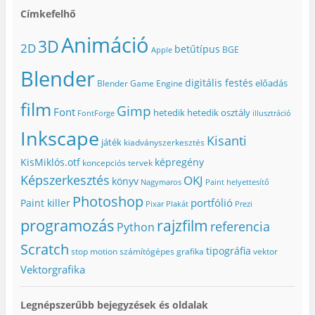
Címkefelhő
Animáció
3D
2D
betűtípus
BGE
Apple
Blender
digitális festés
előadás
Blender Game Engine
film
Gimp
Font
hetedik
hetedik osztály
FontForge
illusztráció
Inkscape
Kisanti
játék
kiadványszerkesztés
KisMiklós.otf
képregény
koncepciós tervek
Képszerkesztés
OKJ
könyv
Nagymaros
Paint helyettesítő
Photoshop
portfólió
Paint killer
Pixar
Plakát
Prezi
programozás
rajzfilm
referencia
Python
Scratch
tipográfia
stop motion
számítógépes grafika
vektor
Vektorgrafika
Legnépszerűbb bejegyzések és oldalak