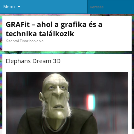
Menü
GRAFit – ahol a grafika és a
technika találkozik
Kisantal Tibor honlapja
Elephans Dream 3D