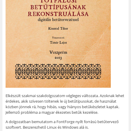
l
i
n
i
k
n
k
m
y
m
e
í
e
g
l
g
)
i
)
k
m
e
g
)
Elkészült szakmai szakdolgozatom végleges változata. Azoknak lehet
érdekes, akik szívesen töltenek le új betűtípusokat, de használat
közben jönnek rá, hogy hibás, vagy hiányos betűkészletet kaptak.
Jellemző probléma a magyar ékezetes betűk kezelése.
A dolgozatban bemutatom a FontForge nyílt forrású betűtervező
szoftvert. Beszerezhető Linux és Windows alá is.