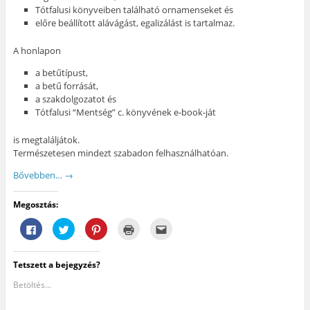
Tótfalusi könyveiben található ornamenseket és
előre beállított alávágást, egalizálást is tartalmaz.
A honlapon
a betűtípust,
a betű forrását,
a szakdolgozatot és
Tótfalusi “Mentség” c. könyvének e-book-ját
is megtaláljátok.
Természetesen mindezt szabadon felhasználhatóan.
Bővebben…
→
Megosztás:
F
K
K
K
A
a
a
a
a
j
c
t
t
t
á
e
t
t
t
n
b
i
i
i
l
Tetszett a bejegyzés?
o
n
n
n
á
o
t
t
t
s
k
s
s
s
e
Betöltés...
o
i
o
i
g
n
d
n
d
y
v
e
i
e
b