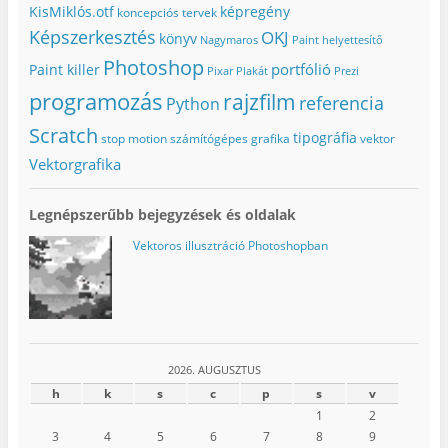
a
n
l
KisMiklós.otf
képregény
koncepciós tervek
n
n
a
n
y
k
Képszerkesztés
OKJ
könyv
Nagymaros
Paint helyettesítő
y
í
b
í
l
a
Photoshop
portfólió
l
i
n
Paint killer
Pixar
Plakát
Prezi
i
k
n
k
m
y
programozás
rajzfilm
referencia
Python
m
e
í
e
g
l
g
)
i
Scratch
tipográfia
stop motion
számítógépes grafika
vektor
)
k
m
Vektorgrafika
e
g
)
Legnépszerűbb bejegyzések és oldalak
Vektoros illusztráció Photoshopban
2026. AUGUSZTUS
h
k
s
c
p
s
v
1
2
3
4
5
6
7
8
9