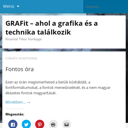
Menü
GRAFit – ahol a grafika és a
technika találkozik
Kisantal Tibor honlapja
CÍMKÉK
FONTFORGE
Fontos óra
Ezen az órán megismerheted a betűk kódtábláit, a
fontformátumokat, a fontok menedzselését, és a nem magyar
ékezetes fontok magyarítását.
Bővebben…
→
Megosztás:
F
K
K
K
A
a
a
a
a
j