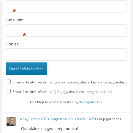
g
)
i
)
k
*
m
e
g
E-mail cím
)
*
Honlap
Email értesítőt kérek, ha további hozzászólás érkezik a bejegyzéshez.
Email értesítőt kérek, ha új bejegyzés jelenik meg az oldalon.
This blog is kept spam free by
WP-SpamFree
.
Nagy Béla
a
2013. augusztus 28. szerda - 22:03
bejegyzéshez
Gratulálok, nagyon szép munka!