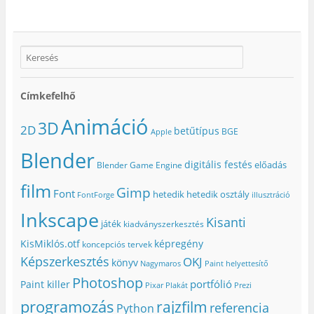
Címkefelhő
Animáció
3D
2D
betűtípus
BGE
Apple
Blender
digitális festés
előadás
Blender Game Engine
film
Gimp
Font
hetedik
hetedik osztály
FontForge
illusztráció
Inkscape
Kisanti
játék
kiadványszerkesztés
KisMiklós.otf
képregény
koncepciós tervek
Képszerkesztés
OKJ
könyv
Nagymaros
Paint helyettesítő
Photoshop
portfólió
Paint killer
Pixar
Plakát
Prezi
programozás
rajzfilm
referencia
Python