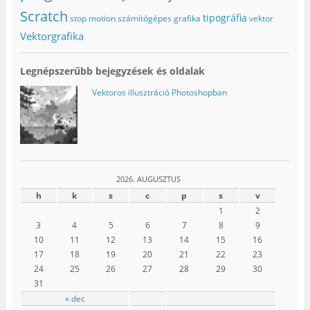
Scratch
tipográfia
stop motion
számítógépes grafika
vektor
Vektorgrafika
Legnépszerűbb bejegyzések és oldalak
Vektoros illusztráció Photoshopban
2026. AUGUSZTUS
h
k
s
c
p
s
v
1
2
3
4
5
6
7
8
9
10
11
12
13
14
15
16
17
18
19
20
21
22
23
24
25
26
27
28
29
30
31
« dec