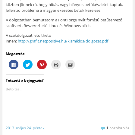
közben jönnek rá, hogy hibás, vagy hiányos betűkészletet kaptak.
Jellemző probléma a magyar ékezetes betűk kezelése.
A dolgozatban bemutatom a FontForge nyílt forrású betűtervező
szoftvert. Beszerezhető Linux és Windows alá is.
A szakdolgozat letölthető
innen:
http://grafit.netpositive.hu/kismiklos/dolgozat.pdf
Megosztás:
F
K
K
K
A
a
a
a
a
j
c
t
t
t
á
e
t
t
t
n
b
i
i
i
l
Tetszett a bejegyzés?
o
n
n
n
á
o
t
t
t
s
k
s
s
s
e
Betöltés...
o
i
o
i
g
n
d
n
d
y
v
e
i
e
b
a
a
d
a
a
l
T
e
n
r
ó
w
,
y
á
m
i
h
o
t
e
t
o
m
n
g
t
g
t
a
o
e
y
a
k
2013. május 24. péntek
1
hozzászólás
s
r
m
t
e
z
-
e
á
m