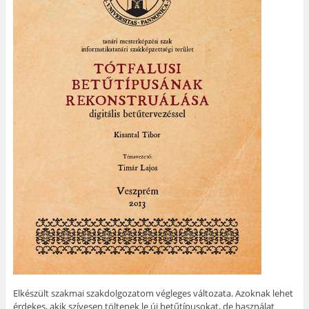
Elkészült szakmai szakdolgozatom végleges változata. Azoknak lehet
érdekes, akik szívesen töltenek le új betűtípusokat, de használat