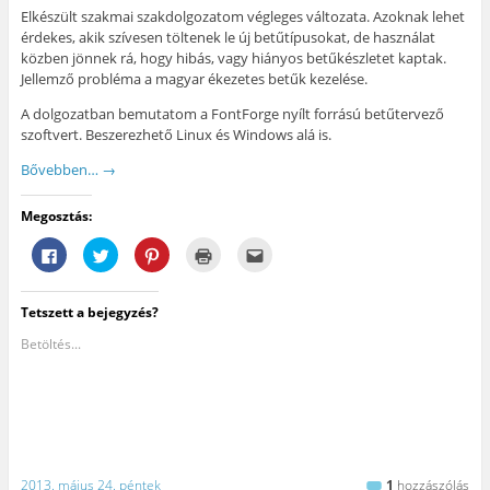
Elkészült szakmai szakdolgozatom végleges változata. Azoknak lehet
érdekes, akik szívesen töltenek le új betűtípusokat, de használat
közben jönnek rá, hogy hibás, vagy hiányos betűkészletet kaptak.
Jellemző probléma a magyar ékezetes betűk kezelése.
A dolgozatban bemutatom a FontForge nyílt forrású betűtervező
szoftvert. Beszerezhető Linux és Windows alá is.
Bővebben…
→
Megosztás:
F
K
K
K
A
a
a
a
a
j
c
t
t
t
á
e
t
t
t
n
b
i
i
i
l
Tetszett a bejegyzés?
o
n
n
n
á
o
t
t
t
s
k
s
s
s
e
Betöltés...
o
i
o
i
g
n
d
n
d
y
v
e
i
e
b
a
a
d
a
a
l
T
e
n
r
ó
w
,
y
á
m
i
h
o
t
e
t
o
m
n
g
t
g
t
a
o
e
y
a
k
2013. május 24. péntek
1
hozzászólás
s
r
m
t
e