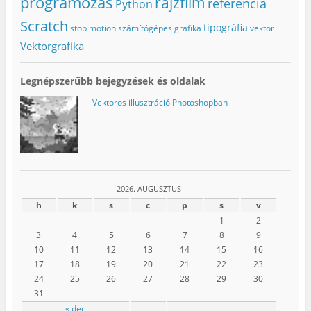
programozás
rajzfilm
referencia
Python
m
e
í
e
g
l
g
)
i
Scratch
tipográfia
stop motion
számítógépes grafika
vektor
)
k
m
Vektorgrafika
e
g
)
Legnépszerűbb bejegyzések és oldalak
Vektoros illusztráció Photoshopban
2026. AUGUSZTUS
h
k
s
c
p
s
v
1
2
3
4
5
6
7
8
9
10
11
12
13
14
15
16
17
18
19
20
21
22
23
24
25
26
27
28
29
30
31
« dec