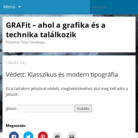
Menü
GRAFit – ahol a grafika és a
technika találkozik
Kisantal Tibor honlapja
CÍMKÉK
OKJ
Védett: Klasszikus és modern tipográfia
Ez a tartalom jelszóval védett, megtekintéséhez alul meg kell adni a
jelszót:
Jelszó:
Megosztás:
F
K
K
K
A