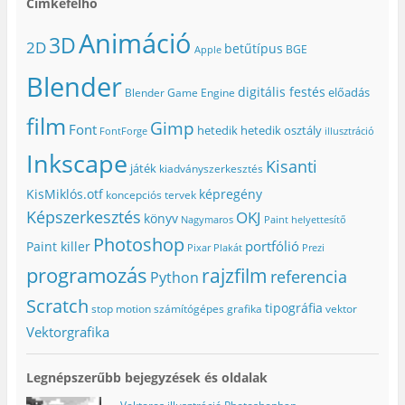
Címkefelhő
.
(
s
l
n
(
Ú
t
i
y
Ú
j
-
k
í
Animáció
3D
j
a
e
m
l
2D
betűtípus
BGE
a
b
n
e
i
Apple
b
l
(
g
k
l
a
Ú
)
m
Blender
a
k
j
e
digitális festés
előadás
Blender Game Engine
k
b
a
g
b
a
b
)
a
n
l
film
Gimp
n
n
a
Font
hetedik
hetedik osztály
FontForge
illusztráció
n
y
k
y
í
b
Inkscape
í
l
a
Kisanti
játék
kiadványszerkesztés
l
i
n
i
k
n
k
m
y
KisMiklós.otf
képregény
koncepciós tervek
m
e
í
e
g
l
Képszerkesztés
OKJ
könyv
Nagymaros
Paint helyettesítő
g
)
i
)
k
Photoshop
portfólió
Paint killer
m
Pixar
Plakát
Prezi
e
g
programozás
rajzfilm
referencia
Python
)
Scratch
tipográfia
stop motion
számítógépes grafika
vektor
Vektorgrafika
Legnépszerűbb bejegyzések és oldalak