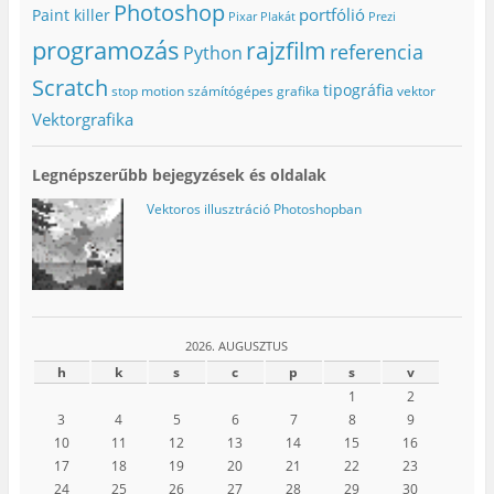
Photoshop
portfólió
Paint killer
Pixar
Plakát
Prezi
programozás
rajzfilm
referencia
Python
Scratch
tipográfia
stop motion
számítógépes grafika
vektor
Vektorgrafika
Legnépszerűbb bejegyzések és oldalak
Vektoros illusztráció Photoshopban
2026. AUGUSZTUS
h
k
s
c
p
s
v
1
2
3
4
5
6
7
8
9
10
11
12
13
14
15
16
17
18
19
20
21
22
23
24
25
26
27
28
29
30