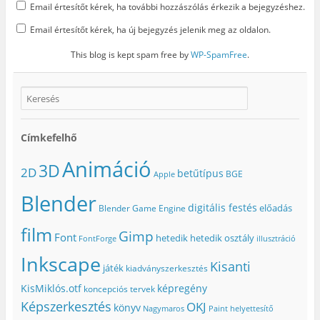
Email értesítőt kérek, ha további hozzászólás érkezik a bejegyzéshez.
Email értesítőt kérek, ha új bejegyzés jelenik meg az oldalon.
This blog is kept spam free by
WP-SpamFree
.
Címkefelhő
Animáció
3D
2D
betűtípus
BGE
Apple
Blender
digitális festés
előadás
Blender Game Engine
film
Gimp
Font
hetedik
hetedik osztály
FontForge
illusztráció
Inkscape
Kisanti
játék
kiadványszerkesztés
KisMiklós.otf
képregény
koncepciós tervek
Képszerkesztés
OKJ
könyv
Nagymaros
Paint helyettesítő