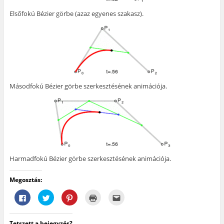
Elsőfokú Bézier görbe (azaz egyenes szakasz).
Másodfokú Bézier görbe szerkesztésének animációja.
Harmadfokú Bézier görbe szerkesztésének animációja.
Megosztás:
F
K
K
K
A
a
a
a
a
j
c
t
t
t
á
e
t
t
t
n
b
i
i
i
l
Tetszett a bejegyzés?