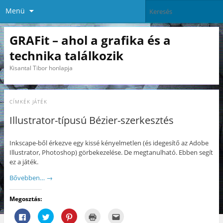
Menü
GRAFit – ahol a grafika és a
technika találkozik
Kisantal Tibor honlapja
CÍMKÉK
JÁTÉK
Illustrator-típusú Bézier-szerkesztés
Inkscape-ből érkezve egy kissé kényelmetlen (és idegesítő az Adobe
Illustrator, Photoshop) görbekezelése. De megtanulható. Ebben segít
ez a játék.
Bővebben…
→
Megosztás:
F
K
K
K
A
a
a
a
a
j