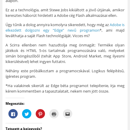
alapon.
l
a
Ú
)
m
a
k
j
e
k
b
a
g
Ez az a technológia, amit Stewe Jobs kikiáltott a jövő útjának, amikor
b
a
b
)
keresztes háborút hirdetett a Adobe cég Flash alkalmazásai ellen.
a
n
l
n
n
a
n
y
k
Úgy tűnik a dolog annyira komolyra sikeredett, hogy még az
Adobe is
y
í
b
elkezdett dolgozni egy “Edge” nevű programon
*, ami majd
í
l
a
l
i
n
leválthatja a saját Flash technológiáját. Vicces mi?
i
k
n
k
m
y
m
e
í
A Scirra ellenben nem hazudtolja meg önmagát: Terméke olyan
e
g
l
játékok és HTML 5-ös tartalmak programozására való, melyeket
g
)
i
)
k
simán böngészőből (tehát App Store, Android Market, meg ilyesmi
m
kikerülésével) lehet ingyen futtatni.
e
g
)
Néhány este próbálkoztam a programocskával. Logikus felépítésű,
ígéretes program.
*Ha valakinek sikerült az Edge béta programot telepítenie, írja meg
kérem kommentben a tapasztalatait, nekem nem jött össze.
Megosztás:
F
K
K
K
A
a
a
a
a
j
c
t
t
t
á
e
t
t
t
n
b
i
i
i
l
Tetszett a bejegyzés?