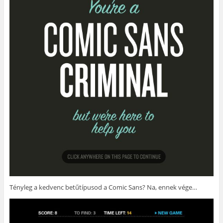
Tényleg a kedvenc betűtípusod a Comic Sans? Na, ennek vége…