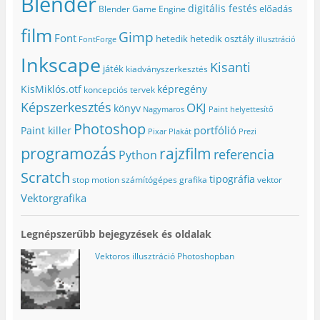
Blender
a
k
j
e
digitális festés
előadás
Blender Game Engine
k
b
a
g
b
a
b
)
a
n
l
film
Gimp
n
n
a
Font
hetedik
hetedik osztály
FontForge
illusztráció
n
y
k
y
í
b
Inkscape
í
l
a
Kisanti
játék
kiadványszerkesztés
l
i
n
i
k
n
k
m
y
KisMiklós.otf
képregény
koncepciós tervek
m
e
í
e
g
l
Képszerkesztés
OKJ
könyv
Nagymaros
Paint helyettesítő
g
)
i
)
k
Photoshop
portfólió
Paint killer
m
Pixar
Plakát
Prezi
e
g
programozás
rajzfilm
referencia
Python
)
Scratch
tipográfia
stop motion
számítógépes grafika
vektor
Vektorgrafika
Legnépszerűbb bejegyzések és oldalak
Vektoros illusztráció Photoshopban