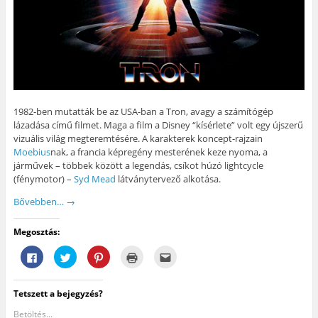
b
l
(
g
k
l
a
Ú
)
m
a
k
j
e
k
b
a
g
b
a
b
)
a
n
l
n
n
a
n
y
k
y
í
b
í
l
a
l
i
n
i
k
n
k
m
y
1982-ben mutatták be az USA-ban a Tron, avagy a számítógép
m
e
í
lázadása című filmet. Maga a film a Disney “kísérlete” volt egy újszerű
e
g
l
g
)
i
vizuális világ megteremtésére. A karakterek koncept-rajzain
)
k
m
Moebius
nak, a francia képregény mesterének keze nyoma, a
e
járművek – többek között a legendás, csíkot húzó lightcycle
g
)
(fénymotor) –
Syd Mead
látványtervező alkotása.
Bővebben…
→
Megosztás:
F
K
K
K
A
a
a
a
a
j
c
t
t
t
á
e
t
t
t
n
b
i
i
i
l
Tetszett a bejegyzés?
o
n
n
n
á
o
t
t
t
s
k
s
s
s
e
Betöltés...