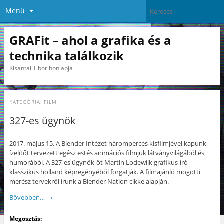
Menü
GRAFit – ahol a grafika és a
technika találkozik
Kisantal Tibor honlapja
KATEGÓRIA:
FILM
327-es ügynök
2017. május 15. A Blender Intézet háromperces kisfilmjével kapunk
ízelítőt tervezett egész estés animációs filmjük látványvilágából és
humorából. A 327-es ügynök-öt Martin Lodewijk grafikus-író
klasszikus holland képregényéből forgatják. A filmajánló mögötti
merész tervekről írunk a Blender Nation cikke alapján.
Bővebben…
→
Megosztás: