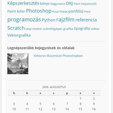
n
y
k
Képszerkesztés
OKJ
könyv
Nagymaros
Paint helyettesítő
y
í
b
í
l
a
Photoshop
portfólió
l
i
n
Paint killer
Pixar
Plakát
Prezi
i
k
n
k
m
y
programozás
rajzfilm
referencia
Python
m
e
í
e
g
l
g
)
i
Scratch
tipográfia
stop motion
számítógépes grafika
vektor
)
k
m
Vektorgrafika
e
g
)
Legnépszerűbb bejegyzések és oldalak
Vektoros illusztráció Photoshopban
2026. AUGUSZTUS
h
k
s
c
p
s
v
1
2
3
4
5
6
7
8
9
10
11
12
13
14
15
16