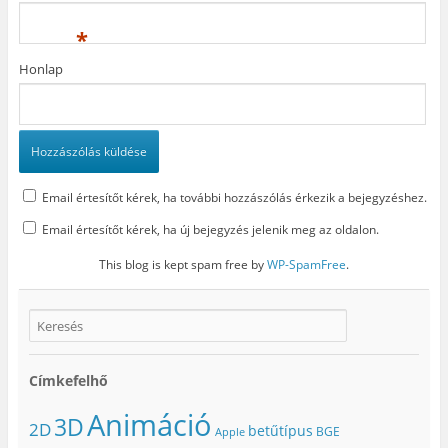
*
Honlap
Email értesítőt kérek, ha további hozzászólás érkezik a bejegyzéshez.
Email értesítőt kérek, ha új bejegyzés jelenik meg az oldalon.
This blog is kept spam free by
WP-SpamFree
.
Címkefelhő
Animáció
3D
2D
betűtípus
BGE
Apple