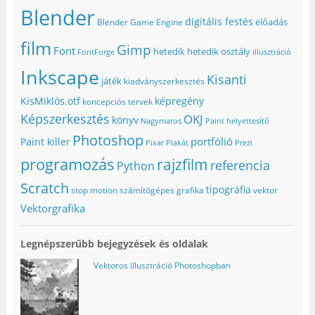
Blender
digitális festés
előadás
Blender Game Engine
film
Gimp
Font
hetedik
hetedik osztály
FontForge
illusztráció
Inkscape
Kisanti
játék
kiadványszerkesztés
KisMiklós.otf
képregény
koncepciós tervek
Képszerkesztés
OKJ
könyv
Nagymaros
Paint helyettesítő
Photoshop
portfólió
Paint killer
Pixar
Plakát
Prezi
programozás
rajzfilm
referencia
Python
Scratch
tipográfia
stop motion
számítógépes grafika
vektor
Vektorgrafika
Legnépszerűbb bejegyzések és oldalak
Vektoros illusztráció Photoshopban