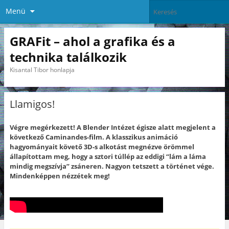
Menü
GRAFit – ahol a grafika és a
technika találkozik
Kisantal Tibor honlapja
Llamigos!
Végre megérkezett! A Blender Intézet égisze alatt megjelent a
következő Caminandes-film. A klasszikus animáció
hagyományait követő 3D-s alkotást megnézve örömmel
állapítottam meg, hogy a sztori túllép az eddigi “lám a láma
mindig megszívja” zsáneren. Nagyon tetszett a történet vége.
Mindenképpen nézzétek meg!