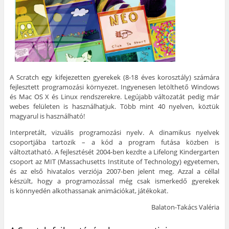
A Scratch egy kifejezetten gyerekek (8-18 éves korosztály) számára
fejlesztett programozási környezet. Ingyenesen letölthető Windows
és Mac OS X és Linux rendszerekre. Legújabb változatát pedig már
webes felületen is használhatjuk. Több mint 40 nyelven, köztük
magyarul is használható!
Interpretált, vizuális programozási nyelv. A dinamikus nyelvek
csoportjába tartozik – a kód a program futása közben is
változtatható. A fejlesztését 2004-ben kezdte a Lifelong Kindergarten
csoport az MIT (Massachusetts Institute of Technology) egyetemen,
és az első hivatalos verziója 2007-ben jelent meg. Azzal a céllal
készült, hogy a programozással még csak ismerkedő gyerekek
is könnyedén alkothassanak animációkat, játékokat.
Balaton-Takács Valéria