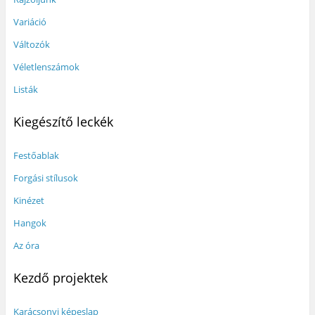
Variáció
Változók
Véletlenszámok
Listák
Kiegészítő leckék
Festőablak
Forgási stílusok
Kinézet
Hangok
Az óra
Kezdő projektek
Karácsonyi képeslap