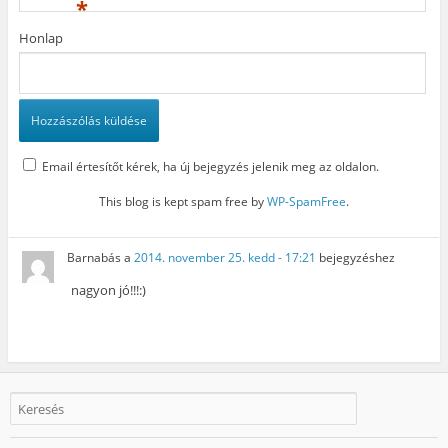
m
e
í
*
e
g
l
g
)
i
)
k
Honlap
m
e
g
)
Email értesítőt kérek, ha új bejegyzés jelenik meg az oldalon.
This blog is kept spam free by
WP-SpamFree
.
Barnabás
a
2014. november 25. kedd - 17:21
bejegyzéshez
nagyon jó!!!:)