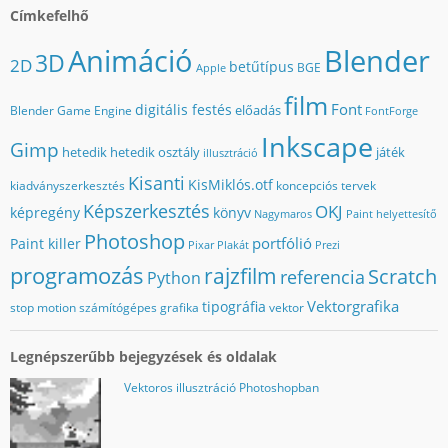
Címkefelhő
Animáció
Blender
3D
2D
betűtípus
BGE
Apple
film
Font
digitális festés
előadás
Blender Game Engine
FontForge
Inkscape
Gimp
hetedik
hetedik osztály
játék
illusztráció
Kisanti
KisMiklós.otf
kiadványszerkesztés
koncepciós tervek
Képszerkesztés
OKJ
képregény
könyv
Nagymaros
Paint helyettesítő
Photoshop
portfólió
Paint killer
Pixar
Plakát
Prezi
programozás
rajzfilm
Scratch
referencia
Python
Vektorgrafika
tipográfia
stop motion
számítógépes grafika
vektor
Legnépszerűbb bejegyzések és oldalak
Vektoros illusztráció Photoshopban