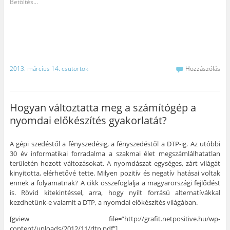
k
s
s
s
e
Betöltés...
o
i
o
i
g
n
d
n
d
y
v
e
i
e
b
a
a
d
a
a
l
T
e
n
r
ó
w
,
y
á
m
i
h
o
t
e
t
o
m
n
g
t
g
t
a
o
e
y
a
k
2013. március 14. csütörtök
Hozzászólás
s
r
m
t
e
z
-
e
á
m
t
e
g
s
a
á
n
o
h
i
s
v
s
o
l
h
a
z
z
-
Hogyan változtatta meg a számítógép a
o
l
t
(
b
z
ó
h
Ú
e
nyomdai előkészítés gyakorlatát?
k
m
a
j
n
a
e
s
a
(
t
g
s
b
Ú
t
o
a
l
j
i
s
a
a
a
A gépi szedéstől a fényszedésig, a fényszedéstől a DTP-ig. Az utóbbi
n
z
P
k
b
30 év informatikai forradalma a szakmai élet megszámlálhatatlan
t
t
i
b
l
á
á
n
a
a
területén hozott változásokat. A nyomdászat egységes, zárt világát
s
s
t
n
k
kinyitotta, elérhetővé tette. Milyen pozitív és negatív hatásai voltak
i
h
e
n
b
d
o
r
y
a
ennek a folyamatnak? A cikk összefoglalja a magyarországi fejlődést
e
z
e
í
n
is. Rövid kitekintéssel, arra, hogy nyílt forrású alternatívákkal
.
(
s
l
n
(
Ú
t
i
y
kezdhetünk-e valamit a DTP, a nyomdai előkészítés világában.
Ú
j
-
k
í
j
a
e
m
l
a
b
n
e
i
[gview file=”http://grafit.netpositive.hu/wp-
b
l
(
g
k
content/uploads/2012/11/dtp.pdf”]
l
a
Ú
)
m