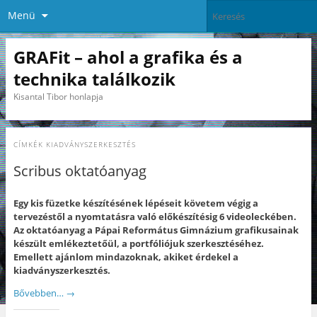
Menü
GRAFit – ahol a grafika és a
technika találkozik
Kisantal Tibor honlapja
CÍMKÉK
KIADVÁNYSZERKESZTÉS
Scribus oktatóanyag
Egy kis füzetke készítésének lépéseit követem végig a
tervezéstől a nyomtatásra való előkészítésig 6 videoleckében.
Az oktatóanyag a Pápai Református Gimnázium grafikusainak
készült emlékeztetőül, a portfóliójuk szerkesztéséhez.
Emellett ajánlom mindazoknak, akiket érdekel a
kiadványszerkesztés.
Bővebben…
→