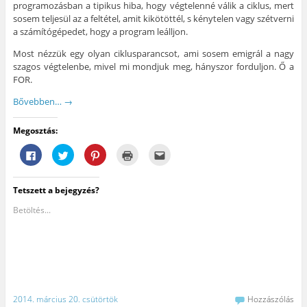
programozásban a tipikus hiba, hogy végtelenné válik a ciklus, mert
sosem teljesül az a feltétel, amit kikötöttél, s kénytelen vagy szétverni
a számítógépedet, hogy a program leálljon.
Most nézzük egy olyan ciklusparancsot, ami sosem emigrál a nagy
szagos végtelenbe, mivel mi mondjuk meg, hányszor forduljon. Ő a
FOR.
Bővebben…
→
Megosztás:
F
K
K
K
A
a
a
a
a
j
c
t
t
t
á
e
t
t
t
n
b
i
i
i
l
Tetszett a bejegyzés?
o
n
n
n
á
o
t
t
t
s
k
s
s
s
e
Betöltés...
o
i
o
i
g
n
d
n
d
y
v
e
i
e
b
a
a
d
a
a
l
T
e
n
r
ó
w
,
y
á
m
i
h
o
t
e
t
o
m
n
g
t
g
t
a
o
e
y
a
k
2014. március 20. csütörtök
Hozzászólás
s
r
m
t
e