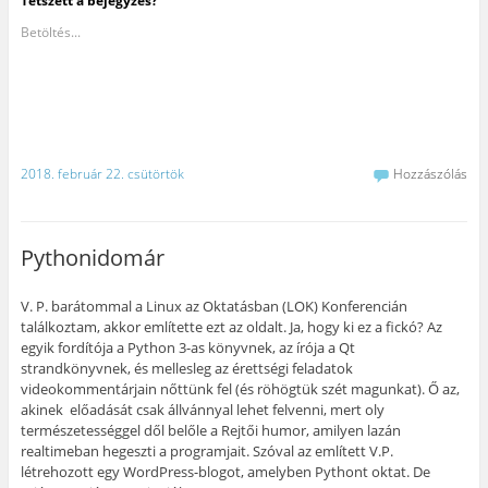
Tetszett a bejegyzés?
o
n
n
n
á
o
t
t
t
s
k
s
s
s
e
Betöltés...
o
i
o
i
g
n
d
n
d
y
v
e
i
e
b
a
a
d
a
a
l
T
e
n
r
ó
w
,
y
á
m
i
h
o
t
e
t
o
m
n
g
t
g
t
a
o
e
y
a
k
2018. február 22. csütörtök
Hozzászólás
s
r
m
t
e
z
-
e
á
m
t
e
g
s
a
á
n
o
h
i
s
v
s
o
l
h
a
z
z
-
Pythonidomár
o
l
t
(
b
z
ó
h
Ú
e
k
m
a
j
n
a
e
s
a
(
V. P. barátommal a Linux az Oktatásban (LOK) Konferencián
t
g
s
b
Ú
t
o
a
l
j
találkoztam, akkor említette ezt az oldalt. Ja, hogy ki ez a fickó? Az
i
s
a
a
a
n
z
P
k
b
egyik fordítója a Python 3-as könyvnek, az írója a Qt
t
t
i
b
l
strandkönyvnek, és mellesleg az érettségi feladatok
á
á
n
a
a
s
s
t
n
k
videokommentárjain nőttünk fel (és röhögtük szét magunkat). Ő az,
i
h
e
n
b
akinek előadását csak állvánnyal lehet felvenni, mert oly
d
o
r
y
a
e
z
e
í
n
természetességgel dől belőle a Rejtői humor, amilyen lazán
.
(
s
l
n
(
Ú
t
i
y
realtimeban hegeszti a programjait. Szóval az említett V.P.
Ú
j
-
k
í
létrehozott egy WordPress-blogot, amelyben Pythont oktat. De
j
a
e
m
l