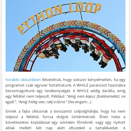
t
o
a
l
j
i
s
a
a
a
n
z
P
k
b
t
t
i
b
l
á
á
n
a
a
s
s
t
n
k
i
h
e
n
b
d
o
r
y
a
e
z
e
í
n
.
(
s
l
n
(
Ú
t
i
y
Ú
j
-
k
í
j
a
e
m
l
a
b
n
e
i
b
l
(
g
k
l
a
Ú
)
m
a
k
j
e
k
b
a
g
b
a
b
)
a
n
l
n
n
a
n
y
k
Korábbi cikkünkben
felvetettük, hogy sokszor kényelmetlen, ha egy
y
í
b
í
l
a
programot csak egyszer futtathatunk. A WHILE parancsot használva
l
i
n
becsomagoltunk egy tevékenységet. A WHILE addig darálta, amíg
i
k
n
k
m
y
egy feltétel nem teljesült. Például:
“Amíg nem kapsz fizetésemelést, ne
m
e
í
e
g
l
egyél.”, “Amíg hideg van, rakj a tűzre.”
(Ne engem…)
g
)
i
)
k
Ennek a fajta ciklusnak a bosszantó
szépséghibája
, hogy ha nem
m
e
teljesül a feltétel, furcsa dolgok történhetnek. Éhen halsz a
g
következetes koplalással egy szívtelen főnöknél, vagy egy nyitott
)
ablak mellett két nap alatt eltüzeled a tartalékaidat. A