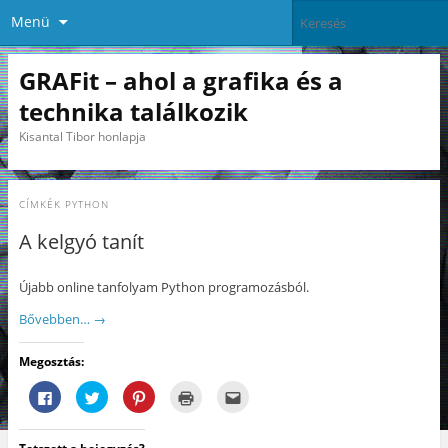
Menü
GRAFit – ahol a grafika és a
technika találkozik
Kisantal Tibor honlapja
CÍMKÉK
PYTHON
A kelgyó tanít
Újabb online tanfolyam Python programozásból.
Bővebben…
→
Megosztás:
F
K
K
K
A
a
a
a
a
j
c
t
t
t
á
e
t
t
t
n
b
i
i
i
l