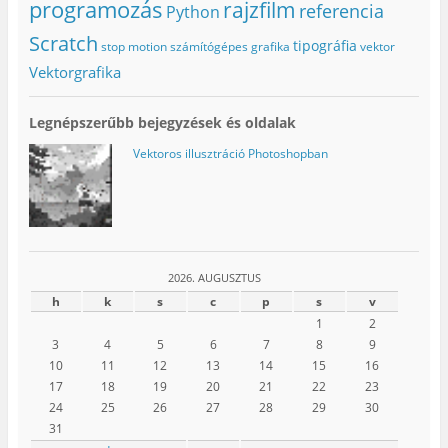
programozás
rajzfilm
referencia
Python
Scratch
tipográfia
stop motion
számítógépes grafika
vektor
Vektorgrafika
Legnépszerűbb bejegyzések és oldalak
Vektoros illusztráció Photoshopban
2026. AUGUSZTUS
h
k
s
c
p
s
v
1
2
3
4
5
6
7
8
9
10
11
12
13
14
15
16
17
18
19
20
21
22
23
24
25
26
27
28
29
30
31