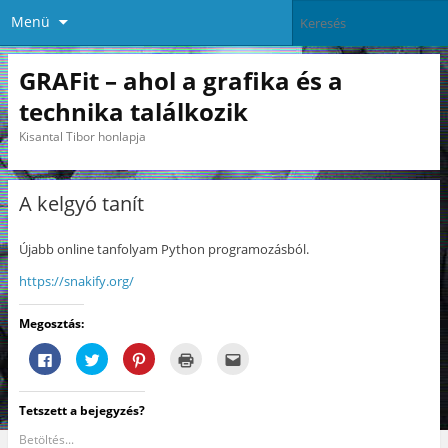
Menü
GRAFit – ahol a grafika és a
technika találkozik
Kisantal Tibor honlapja
A kelgyó tanít
Újabb online tanfolyam Python programozásból.
https://snakify.org/
Megosztás:
F
K
K
K
A
a
a
a
a
j
c
t
t
t
á
e
t
t
t
n
b
i
i
i
l
Tetszett a bejegyzés?
o
n
n
n
á
o
t
t
t
s
k
s
s
s
e
Betöltés...