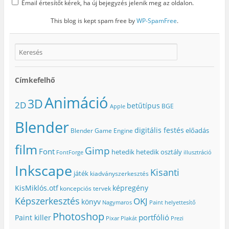
Email értesítőt kérek, ha új bejegyzés jelenik meg az oldalon.
This blog is kept spam free by
WP-SpamFree
.
Címkefelhő
Animáció
3D
2D
betűtípus
BGE
Apple
Blender
digitális festés
előadás
Blender Game Engine
film
Gimp
Font
hetedik
hetedik osztály
FontForge
illusztráció
Inkscape
Kisanti
játék
kiadványszerkesztés
KisMiklós.otf
képregény
koncepciós tervek
Képszerkesztés
OKJ
könyv
Nagymaros
Paint helyettesítő
Photoshop
portfólió
Paint killer
Pixar
Plakát
Prezi