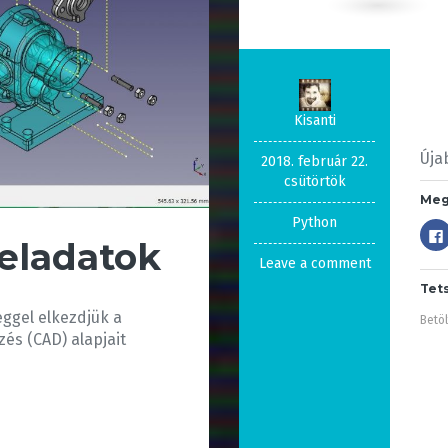
Kisanti
Úja
2018. február 22.
csütörtök
Meg
Python
eladatok
Leave a comment
Tet
ggel elkezdjük a
Betöl
és (CAD) alapjait