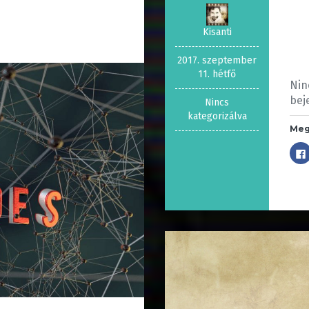
Kisanti
2017. szeptember
11. hétfő
Nin
bej
Nincs
kategorizálva
Meg