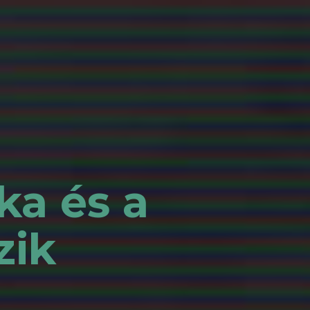
ka és a
zik