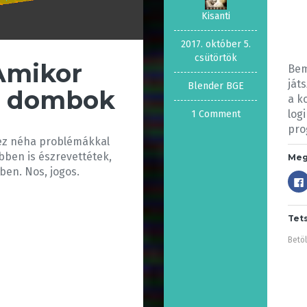
Kisanti
2017. október 5.
csütörtök
 Amikor
Bem
ját
Blender BGE
a dombok
a k
log
1 Comment
pro
S ez néha problémákkal
öbben is észrevettétek,
Meg
ben. Nos, jogos.
Tet
Betöl