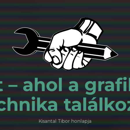
 – ahol a grafi
chnika találko
Kisantal Tibor honlapja