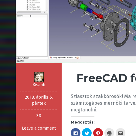
FreeCAD f
Kisanti
Sziasztok szakkörösök! Ma re
2018. április 6.
számítógépes mérnöki tervez
péntek
megtanulni.
3D
Megosztás:
Leave a comment
F
K
K
K
A
a
a
a
a
j