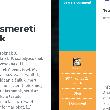
Leave a comment
Tet
Betöl
ismereti
ák
osoknak 8.
oknak 9. osztályosoknak
lyosoknak 11.
Kisanti
knek A bemutatók MS
kalmazással készültek,
2014. április 23.
zióban ajánljuk, mert
szerda
n nem jeleníthetők meg
Inf
t diagramok, sérül az
A w
Blog
ebb a tartalom
old
 tartalmaz részletes
kil
1 Comment
nformációkat, […]
emb