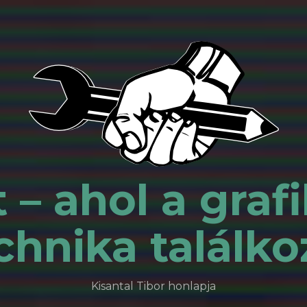
 – ahol a grafi
chnika találko
Kisantal Tibor honlapja