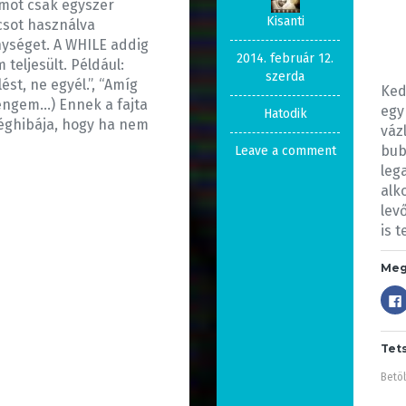
mot csak egyszer
Kisanti
csot használva
ységet. A WHILE addig
2014. február 12.
 teljesült. Például:
szerda
st, ne egyél.”, “Amíg
Ked
e engem…) Ennek a fajta
egy
Hatodik
éghibája, hogy ha nem
váz
bub
Leave a comment
leg
alk
lev
is t
Meg
Tet
Betöl