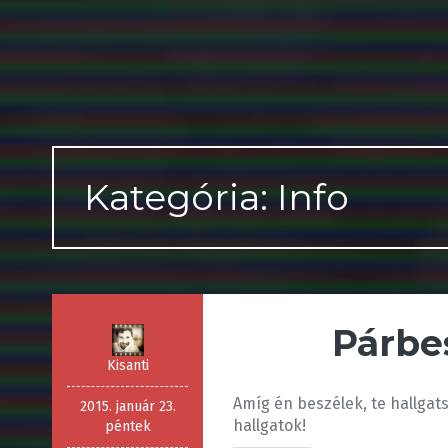
Kategória: Info
Párbe
Kisanti
Amíg én beszélek, te hallgats
2015. január 23.
hallgatok!
péntek