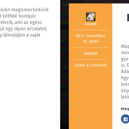
i órán megismerkedünk
 kétfelé bontjuk:
elvről, ami az egész
Kisanti
jd egy olyan arculatot,
 létrejöjjön a saját
2014. november
10. hétfő
Ala
min
Hatodik
gye
is.
Leave a comment
Ádá
fig
leá
kép
let
Meg