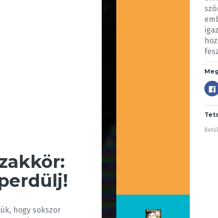
szó
emb
iga
hoz
fes
Meg
Tet
Betöl
zakkör:
perdülj!
tük, hogy sokszor