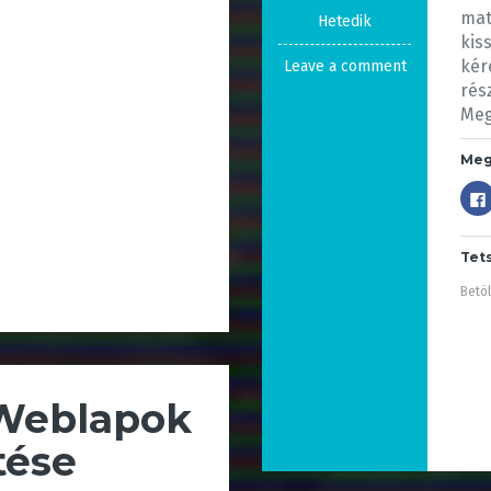
mat
Hetedik
kis
kér
Leave a comment
rés
Meg
Meg
Tet
Betöl
: Weblapok
tése