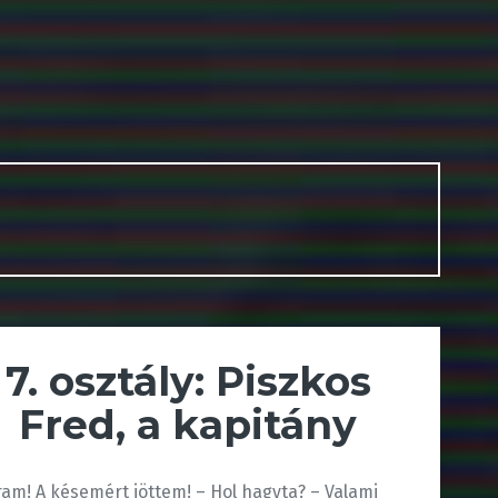
7. osztály: Piszkos
Fred, a kapitány
ram! A késemért jöttem! – Hol hagyta? – Valami