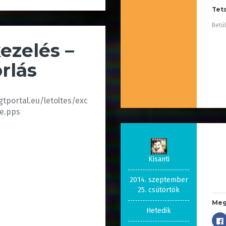
Tet
Betöl
ezelés –
rlás
gtportal.eu/letoltes/exc
se.pps
Kisanti
2014. szeptember
25. csütörtök
Meg
Hetedik