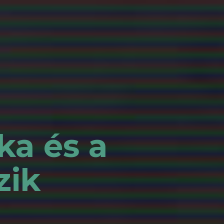
ka és a
zik