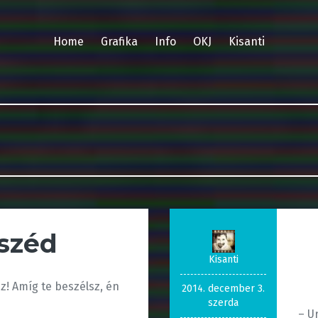
Home
Grafika
Info
OKJ
Kisanti
széd
Kisanti
z! Amíg te beszélsz, én
2014. december 3.
szerda
– U