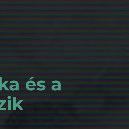
ka és a
zik