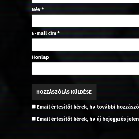
)
Név
*
E-mail cím
*
Honlap
Email értesítőt kérek, ha további hozzászó
Email értesítőt kérek, ha új bejegyzés jele