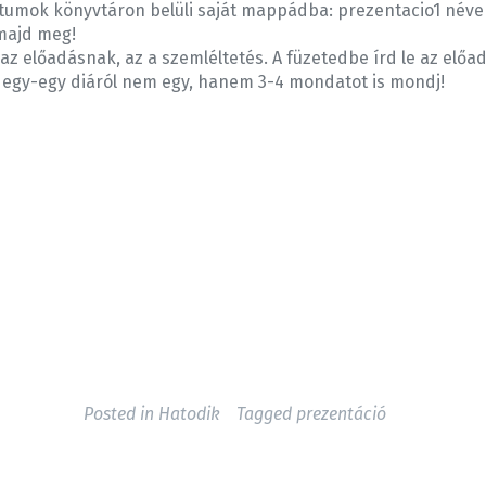
mok könyvtáron belüli saját mappádba: prezentacio1 néven.
majd meg!
az előadásnak, az a szemléltetés. A füzetedbe írd le az előad
t egy-egy diáról nem egy, hanem 3-4 mondatot is mondj!
Posted in
Hatodik
Tagged
prezentáció