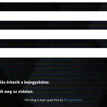
lás érkezik a bejegyzéshez.
nik meg az oldalon.
This blog is kept spam free by
WP-SpamFree
.