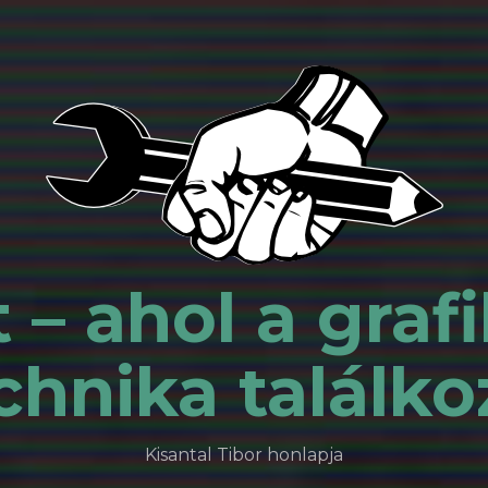
 – ahol a grafi
chnika találko
Kisantal Tibor honlapja