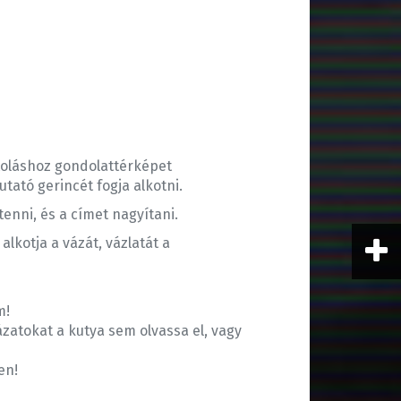
atoláshoz gondolattérképet
tató gerincét fogja alkotni.
enni, és a címet nagyítani.
lkotja a vázát, vázlatát a
m!
atokat a kutya sem olvassa el, vagy
en!