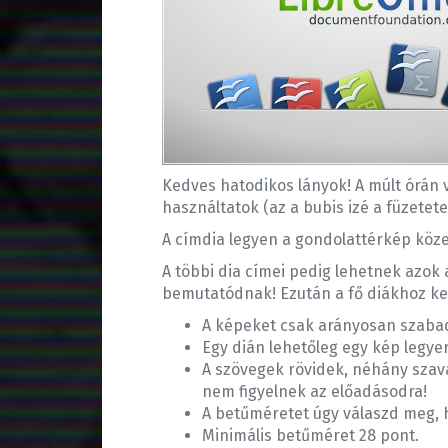
Kedves hatodikos lányok! A múlt órán 
használtatok (az a bubis izé a füzetet
A címdia legyen a gondolattérkép közep
A többi dia címei pedig lehetnek azok 
bemutatódnak! Ezután a fő diákhoz ke
A képeket csak arányosan szabad
Egy dián lehetőleg egy kép legye
A szövegek rövidek, néhány szav
nem figyelnek az előadásodra!
A betűméretet úgy válaszd meg, h
Minimális betűméret 28 pont.