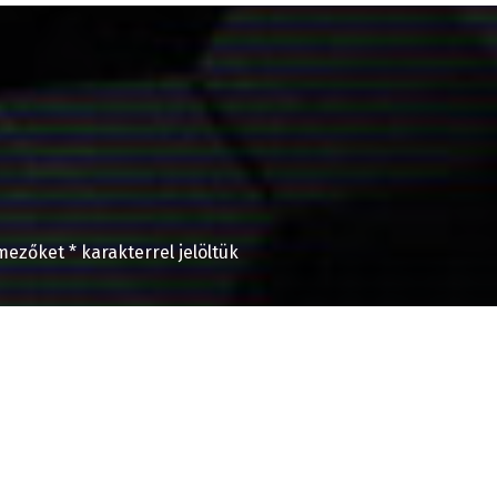
 mezőket
*
karakterrel jelöltük