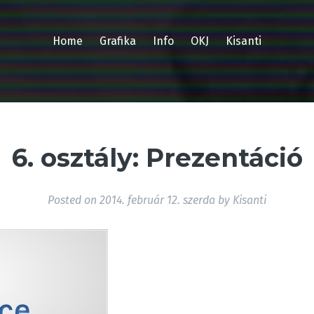
Home
Grafika
Info
OKJ
Kisanti
6. osztály: Prezentáció
Posted on
2014. február 12. szerda
by
Kisanti