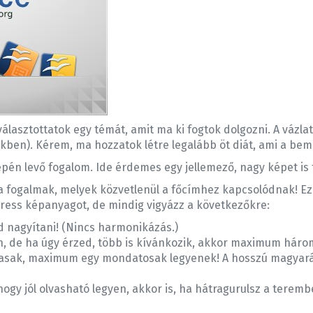
választottatok egy témát, amit ma ki fogtok dolgozni. A vázl
ekben). Kérem, ma hozzatok létre legalább öt diát, ami a bemu
én levő fogalom. Ide érdemes egy jellemező, nagy képet is t
a fogalmak, melyek közvetlenül a főcímhez kapcsolódnak! Ez a
ress képanyagot, de mindig vigyázz a következőkre:
 nagyítani! (Nincs harmonikázás.)
n, de ha úgy érzed, több is kívánkozik, akkor maximum háro
asak, maximum egy mondatosak legyenek! A hosszú magyaráz
ogy jól olvasható legyen, akkor is, ha hátragurulsz a teremb