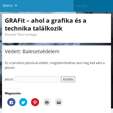
Menü
GRAFit – ahol a grafika és a
technika találkozik
Kisantal Tibor honlapja
Védett: Balesetvédelem
Ez a tartalom jelszóval védett, megtekintéséhez alul meg kell adni a
jelszót:
Jelszó:
Megosztás:
F
K
K
K
A
a
a
a
a
j
c
t
t
t
á
e
t
t
t
n