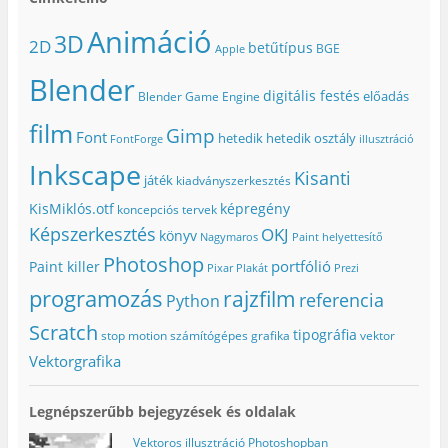
a
b
n
e
i
b
l
(
g
k
Animáció
l
a
Ú
)
m
3D
2D
a
k
j
e
betűtípus
BGE
Apple
k
b
a
g
b
a
b
)
Blender
a
n
l
n
n
a
digitális festés
előadás
Blender Game Engine
n
y
k
y
í
b
film
í
l
a
Gimp
Font
hetedik
hetedik osztály
FontForge
illusztráció
l
i
n
i
k
n
Inkscape
k
m
y
Kisanti
m
e
í
játék
kiadványszerkesztés
e
g
l
g
)
i
KisMiklós.otf
képregény
koncepciós tervek
)
k
m
Képszerkesztés
OKJ
könyv
e
Nagymaros
Paint helyettesítő
g
Photoshop
)
portfólió
Paint killer
Pixar
Plakát
Prezi
programozás
rajzfilm
referencia
Python
Scratch
tipográfia
stop motion
számítógépes grafika
vektor
Vektorgrafika
Legnépszerűbb bejegyzések és oldalak
Vektoros illusztráció Photoshopban