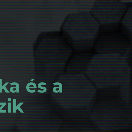
ka és a
zik