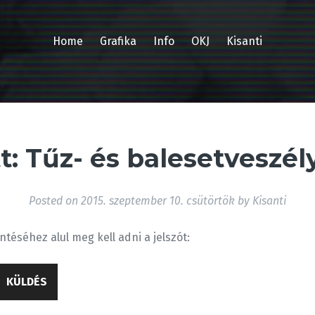
Home
Grafika
Info
OKJ
Kisanti
t: Tűz- és balesetveszély
Posted on
2015. szeptember 10. csütörtök
by
Kisanti
ntéséhez alul meg kell adni a jelszót: