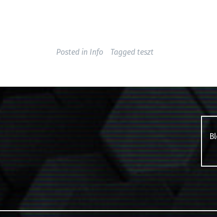
Posted in
Info
Tagged
teszt
B