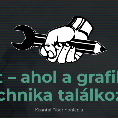
 – ahol a grafi
chnika találko
Kisantal Tibor honlapja