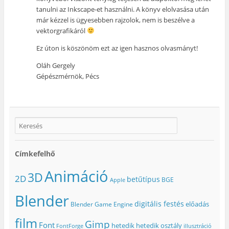
tanulni az Inkscape-et használni. A könyv elolvasása után
már kézzel is ügyesebben rajzolok, nem is beszélve a
vektorgrafikáról
Ez úton is köszönöm ezt az igen hasznos olvasmányt!
Oláh Gergely
Gépészmérnök, Pécs
Címkefelhő
Animáció
3D
2D
betűtípus
BGE
Apple
Blender
digitális festés
előadás
Blender Game Engine
film
Gimp
Font
hetedik
hetedik osztály
FontForge
illusztráció