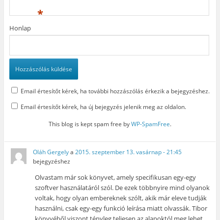
*
Honlap
Email értesítőt kérek, ha további hozzászólás érkezik a bejegyzéshez.
Email értesítőt kérek, ha új bejegyzés jelenik meg az oldalon.
This blog is kept spam free by
WP-SpamFree
.
Oláh Gergely
a
2015. szeptember 13. vasárnap - 21:45
bejegyzéshez
Olvastam már sok könyvet, amely specifikusan egy-egy
szoftver használatáról szól. De ezek többnyire mind olyanok
voltak, hogy olyan embereknek szólt, akik már eleve tudják
használni, csak egy-egy funkció leírása miatt olvassák. Tibor
könyvéből viszont tényleg teljesen az alapoktól meg lehet