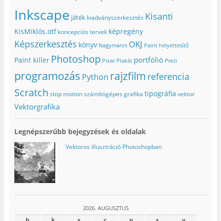
Inkscape
Kisanti
játék
kiadványszerkesztés
KisMiklós.otf
képregény
koncepciós tervek
Képszerkesztés
OKJ
könyv
Nagymaros
Paint helyettesítő
Photoshop
portfólió
Paint killer
Pixar
Plakát
Prezi
programozás
rajzfilm
referencia
Python
Scratch
tipográfia
stop motion
számítógépes grafika
vektor
Vektorgrafika
Legnépszerűbb bejegyzések és oldalak
Vektoros illusztráció Photoshopban
2026. AUGUSZTUS
h
k
s
c
p
s
v