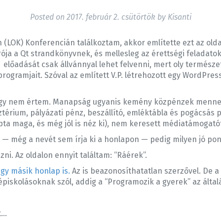
Posted on
2017. február 2. csütörtök
by
Kisanti
(LOK) Konferencián találkoztam, akkor említette ezt az oldalt.
rója a Qt strandkönyvnek, és mellesleg az érettségi feladat
előadását csak állvánnyal lehet felvenni, mert oly természet
rogramjait. Szóval az említett V.P. létrehozott egy WordPre
ogy nem értem. Manapság ugyanis kemény közpénzek mennek
ztérium, pályázati pénz, beszállító, emléktábla és pogácsás
pta maga, és még jól is néz ki), nem keresett médiatámogató
k — még a nevét sem írja ki a honlapon — pedig milyen jó po
ni. Az oldalon ennyit találtam: “Ráérek”.
gy másik honlap is.
Az is beazonosíthatatlan szerzővel. De a
piskolásoknak szól, addig a “Programozik a gyerek” az által
t…