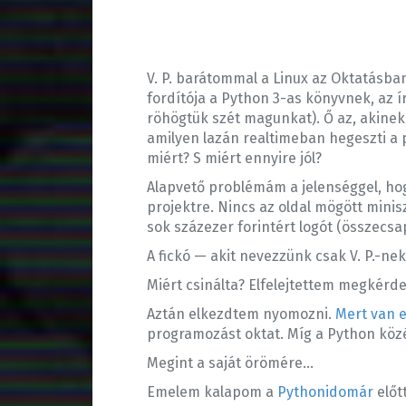
V. P. barátommal a Linux az Oktatásban 
fordítója a Python 3-as könyvnek, az í
röhögtük szét magunkat). Ő az, akinek 
amilyen lazán realtimeban hegeszti a p
miért? S miért ennyire jól?
Alapvető problémám a jelenséggel, h
projektre. Nincs az oldal mögött minis
sok százezer forintért logót (összecsa
A fickó — akit nevezzünk csak V. P.-ne
Miért csinálta? Elfelejtettem megkérdez
Aztán elkezdtem nyomozni.
Mert van e
programozást oktat. Míg a Python közé
Megint a saját örömére…
Emelem kalapom a
Pythonidomár
előt