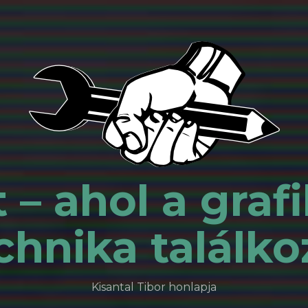
 – ahol a grafi
chnika találko
Kisantal Tibor honlapja