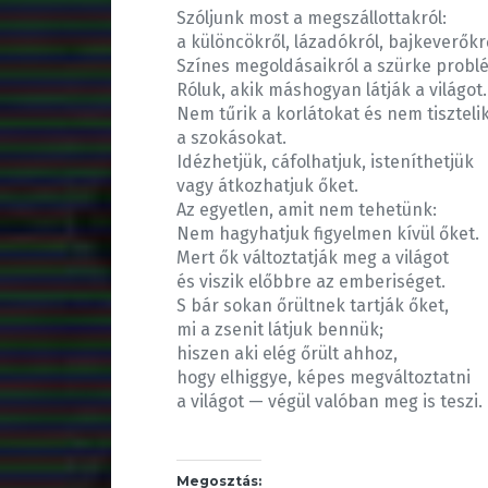
Szóljunk most a megszállottakról:
a különcökről, lázadókról, bajkeverőkr
Színes megoldásaikról a szürke probl
Róluk, akik máshogyan látják a világot.
Nem tűrik a korlátokat és nem tiszteli
a szokásokat.
Idézhetjük, cáfolhatjuk, isteníthetjük
vagy átkozhatjuk őket.
Az egyetlen, amit nem tehetünk:
Nem hagyhatjuk figyelmen kívül őket.
Mert ők változtatják meg a világot
és viszik előbbre az emberiséget.
S bár sokan őrültnek tartják őket,
mi a zsenit látjuk bennük;
hiszen aki elég őrült ahhoz,
hogy elhiggye, képes megváltoztatni
a világot — végül valóban meg is teszi.
Megosztás: