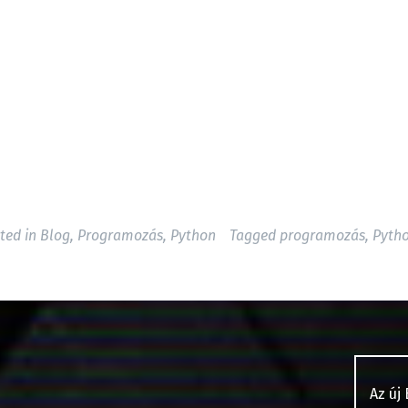
ted in
Blog
,
Programozás
,
Python
Tagged
programozás
,
Pyth
Az új