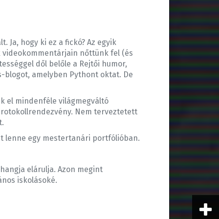
 Ja, hogy ki ez a fickó? Az egyik
ok videokommentárjain nőttünk fel (és
ességgel dől belőle a Rejtői humor,
ss-blogot, amelyben Pythont oktat. De
 el mindenféle világmegváltó
 protokollrendezvény. Nem terveztetett
t.
nt lenne egy mestertanári portfólióban.
 hangja elárulja. Azon megint
ános iskolásoké.