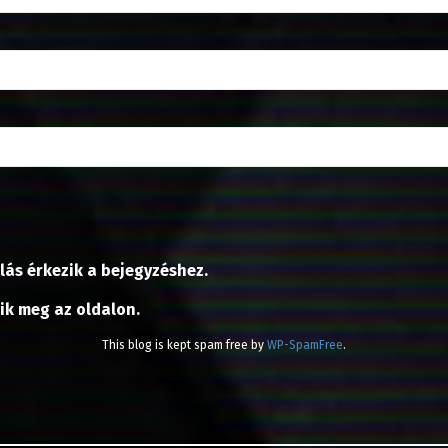
lás érkezik a bejegyzéshez.
nik meg az oldalon.
This blog is kept spam free by
WP-SpamFree
.