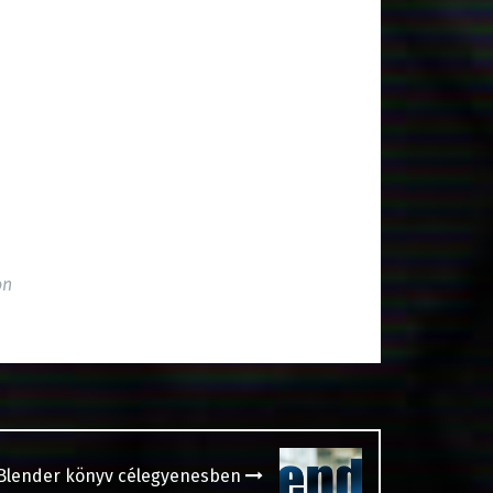
on
 Blender könyv célegyenesben