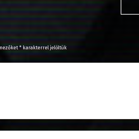
 mezőket
*
karakterrel jelöltük