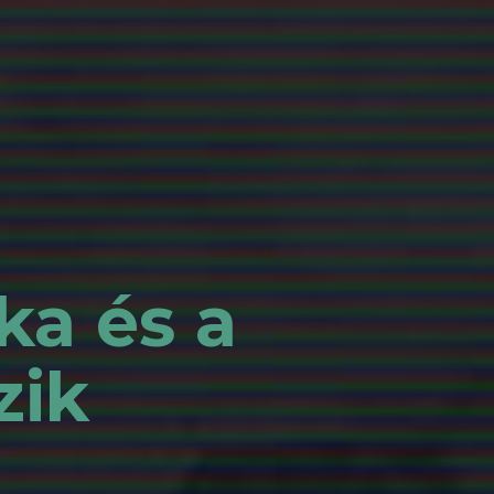
ka és a
zik