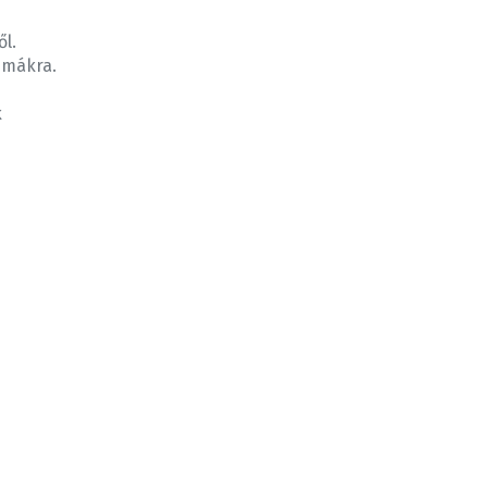
ől.
émákra.
k