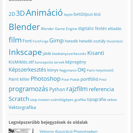
a
b
n
e
i
b
l
(
g
k
Animáció
l
a
Ú
)
m
3D
2D
a
k
j
e
betűtípus
BGE
Apple
k
b
a
g
b
a
b
)
Blender
a
n
l
n
n
a
digitális festés
előadás
Blender Game Engine
n
y
k
y
í
b
film
í
l
a
Gimp
Font
hetedik
hetedik osztály
FontForge
illusztráció
l
i
n
i
k
n
Inkscape
k
m
y
Kisanti
m
e
í
játék
kiadványszerkesztés
e
g
l
g
)
i
KisMiklós.otf
képregény
koncepciós tervek
)
k
m
Képszerkesztés
OKJ
könyv
e
Nagymaros
Paint helyettesítő
g
Photoshop
)
portfólió
Paint killer
Pixar
Plakát
Prezi
programozás
rajzfilm
referencia
Python
Scratch
tipográfia
stop motion
számítógépes grafika
vektor
Vektorgrafika
Legnépszerűbb bejegyzések és oldalak
Vektoros illusztráció Photoshopban