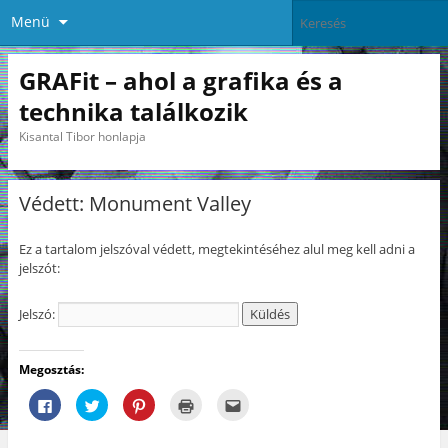
Menü
GRAFit – ahol a grafika és a
technika találkozik
Kisantal Tibor honlapja
Védett: Monument Valley
Ez a tartalom jelszóval védett, megtekintéséhez alul meg kell adni a
jelszót:
Jelszó:
Megosztás:
F
K
K
K
A
a
a
a
a
j
c
t
t
t
á
e
t
t
t
n