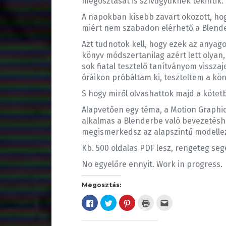
megosztását is szívügyüknek tekintik.
A napokban kisebb zavart okozott, hog
miért nem szabadon elérhető a Blend
Azt tudnotok kell, hogy ezek az anyag
könyv módszertanilag azért lett olyan,
sok fiatal tesztelő tanítványom visszaj
óráikon próbáltam ki, teszteltem a kön
S hogy miről olvashattok majd a kötet
Alapvetően egy téma, a Motion Graphi
alkalmas a Blenderbe való bevezetésh
megismerkedsz az alapszintű modellezé
Kb. 500 oldalas PDF lesz, rengeteg seg
No egyelőre ennyit. Work in progress.
Megosztás:
F
K
K
K
A
a
a
a
a
j
c
t
t
t
á
e
t
t
t
n
b
i
i
i
l