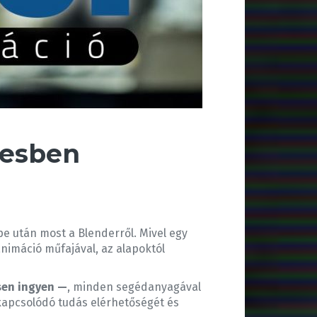
nesben
e után most a Blenderről. Mivel egy
nimáció műfajával, az alapoktól
en ingyen —
, minden segédanyagával
kapcsolódó tudás elérhetőségét és