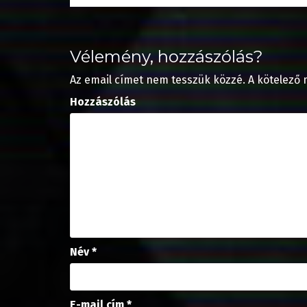
Vélemény, hozzászólás?
Az email címet nem tesszük közzé.
A kötelező
Hozzászólás
Név
*
E-mail cím
*