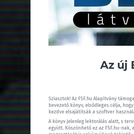
Az új
Sziasztok! Az FSF.hu Alapítvány támo
bevezető könyv, elsődleges célja, hog
kezdve elsajátítsák a szoftver használa
A könyv jelenleg lektorálás alatt, s te
együtt. Köszönhető ez az FSF.hu-nak,