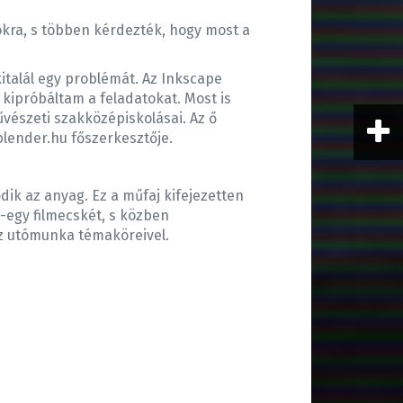
okra, s többen kérdezték, hogy most a
italál egy problémát. Az Inkscape
 kipróbáltam a feladatokat. Most is
űvészeti szakközépiskolásai. Az ő
 blender.hu főszerkesztője.
ik az anyag. Ez a műfaj kifejezetten
-egy filmecskét, s közben
az utómunka témaköreivel.