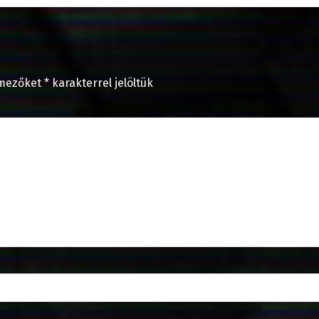
 mezőket
*
karakterrel jelöltük