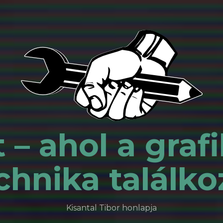
 – ahol a grafi
chnika találko
Kisantal Tibor honlapja