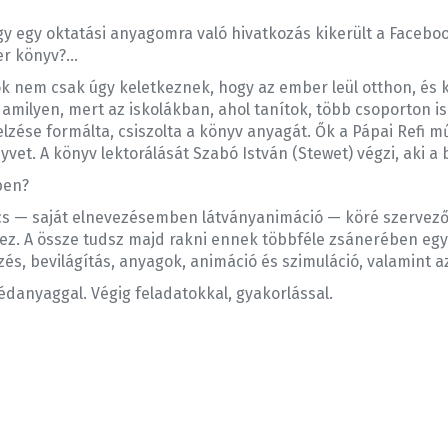
y egy oktatási anyagomra való hivatkozás kikerült a Facebo
er könyv?…
ok nem csak úgy keletkeznek, hogy az ember leül otthon, és k
 amilyen, mert az iskolákban, ahol tanítok, több csoporton is
elzése formálta, csiszolta a könyv anyagát. Ők a Pápai Refi m
yvet. A könyv lektorálását Szabó István (Stewet) végzi, aki a
ben?
cs — saját elnevezésemben látványanimáció — köré szerveződ
ez. A össze tudsz majd rakni ennek többféle zsánerében egy
s, bevilágítás, anyagok, animáció és szimuláció, valamint 
édanyaggal. Végig feladatokkal, gyakorlással.