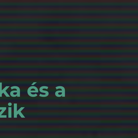
ka és a
zik