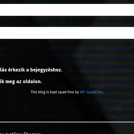
lás érkezik a bejegyzéshez.
nik meg az oldalon.
This blog is kept spam free by
WP-SpamFree
.