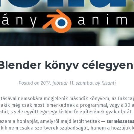
 Blender könyv célegye
Posted on
2017. február 11. szombat
by
Kisanti
gatásával nemsokára megjelenik második könyvem, az Inkscap
y akik még csak most ismerkednek a programmal, vagy a 3D a
tát, s vele együtt egy-egy kisfilm felépítésének gyakorlatát.
rvezem a honlapját, amelyről majd letölthetitek
— természetes
 akik nem csak a szoftverek szabadságát, hanem a hozzájuk 