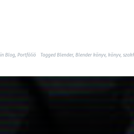
 in
Blog
,
Portfólió
Tagged
Blender
,
Blender könyv
,
könyv
,
szak