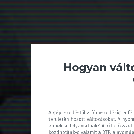
Hogyan vált
A gépi szedéstől a fényszedésig, a fé
területén hozott változásokat. A nyomd
ennek a folyamatnak? A cikk összefogl
kezdhetünk-e valamit a DTP, a nyomdai