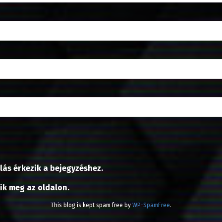
lás érkezik a bejegyzéshez.
nik meg az oldalon.
This blog is kept spam free by
WP-SpamFree
.