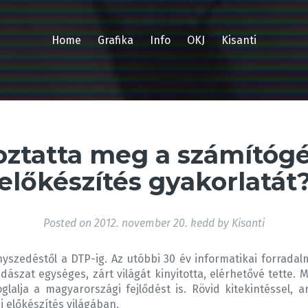
Home
Grafika
Info
OKJ
Kisanti
oztatta meg a számítóg
előkészítés gyakorlatát
Posted on
2012. november 20. kedd
by
Kisanti
nyszedéstől a DTP-ig. Az utóbbi 30 év informatikai forrad
ászat egységes, zárt világát kinyitotta, elérhetővé tette. M
alja a magyarországi fejlődést is. Rövid kitekintéssel, ar
 előkészítés világában.