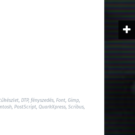
tűkészlet
,
DTP
,
fényszedés
,
Font
,
Gimp
,
ntosh
,
PostScript
,
QuarkXpress
,
Scribus
,