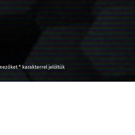
 mezőket
*
karakterrel jelöltük