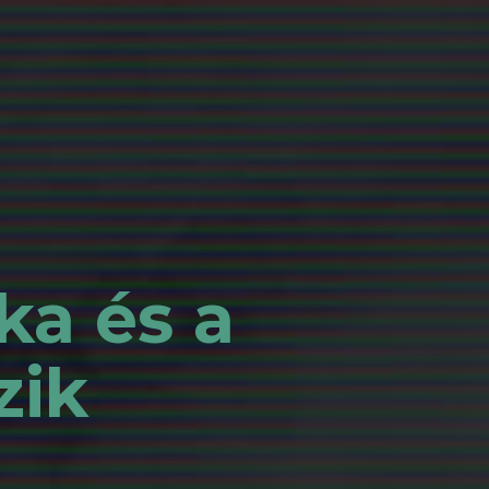
ka és a
zik