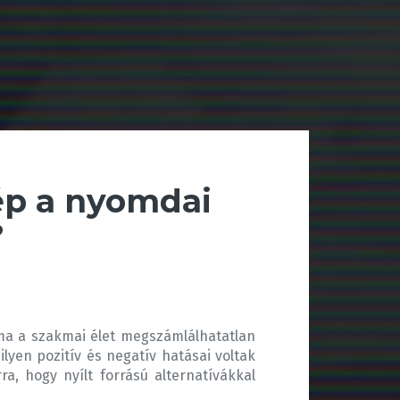
ép a nyomdai
?
alma a szakmai élet megszámlálhatatlan
ilyen pozitív és negatív hatásai voltak
ra, hogy nyílt forrású alternatívákkal