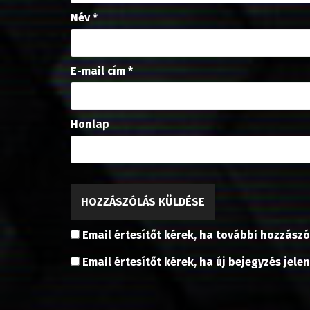
Név
*
E-mail cím
*
Honlap
Email értesítőt kérek, ha további hozzászó
Email értesítőt kérek, ha új bejegyzés jele