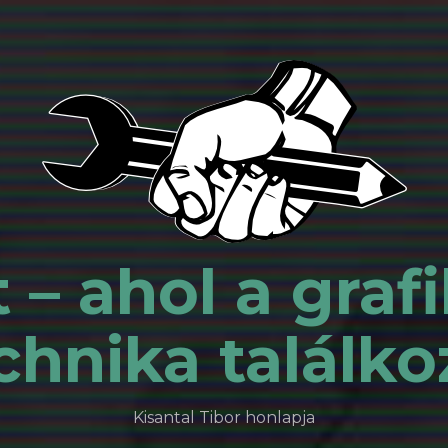
 – ahol a grafi
chnika találko
Kisantal Tibor honlapja