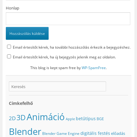
Honlap
Email értesítőt kérek, ha további hozzászólás érkezik a bejegyzéshez.
Email értesítőt kérek, ha új bejegyzés jelenik meg az oldalon.
This blog is kept spam free by
WP-SpamFree
.
Címkefelhő
Animáció
3D
2D
betűtípus
BGE
Apple
Blender
digitális festés
előadás
Blender Game Engine