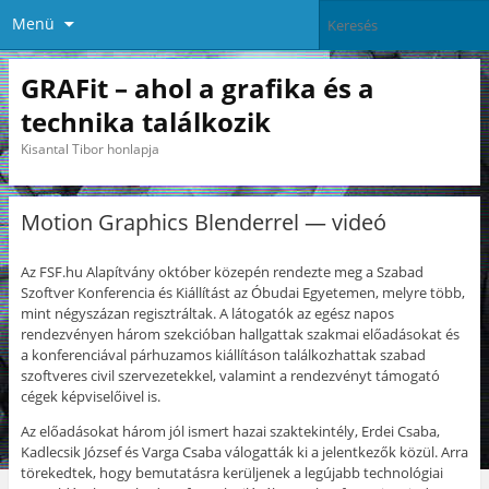
Menü
GRAFit – ahol a grafika és a
technika találkozik
Kisantal Tibor honlapja
Motion Graphics Blenderrel — videó
Az FSF.hu Alapítvány október közepén rendezte meg a Szabad
Szoftver Konferencia és Kiállítást az Óbudai Egyetemen, melyre több,
mint négyszázan regisztráltak. A látogatók az egész napos
rendezvényen három szekcióban hallgattak szakmai előadásokat és
a konferenciával párhuzamos kiállításon találkozhattak szabad
szoftveres civil szervezetekkel, valamint a rendezvényt támogató
cégek képviselőivel is.
Az előadásokat három jól ismert hazai szaktekintély, Erdei Csaba,
Kadlecsik József és Varga Csaba válogatták ki a jelentkezők közül. Arra
törekedtek, hogy bemutatásra kerüljenek a legújabb technológiai