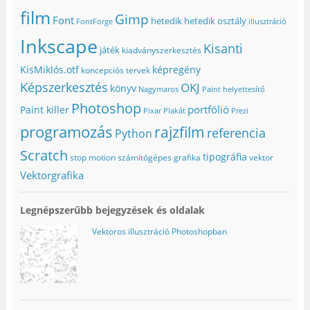
film
Gimp
Font
hetedik
hetedik osztály
FontForge
illusztráció
Inkscape
Kisanti
játék
kiadványszerkesztés
KisMiklós.otf
képregény
koncepciós tervek
Képszerkesztés
OKJ
könyv
Nagymaros
Paint helyettesítő
Photoshop
portfólió
Paint killer
Pixar
Plakát
Prezi
programozás
rajzfilm
referencia
Python
Scratch
tipográfia
stop motion
számítógépes grafika
vektor
Vektorgrafika
Legnépszerűbb bejegyzések és oldalak
Vektoros illusztráció Photoshopban