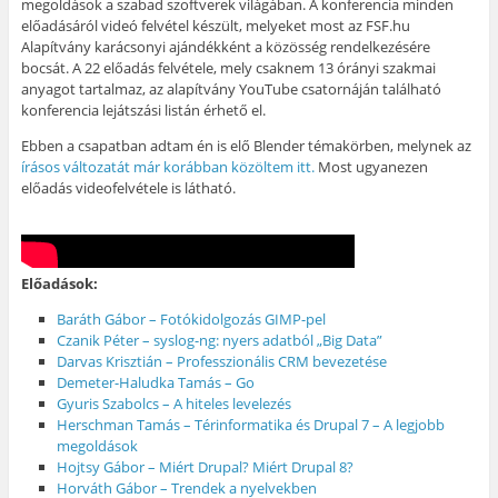
megoldások a szabad szoftverek világában. A konferencia minden
előadásáról videó felvétel készült, melyeket most az FSF.hu
Alapítvány karácsonyi ajándékként a közösség rendelkezésére
bocsát. A 22 előadás felvétele, mely csaknem 13 órányi szakmai
anyagot tartalmaz, az alapítvány YouTube csatornáján található
konferencia lejátszási listán érhető el.
Ebben a csapatban adtam én is elő Blender témakörben, melynek az
írásos változatát már korábban közöltem itt.
Most ugyanezen
előadás videofelvétele is látható.
Előadások:
Baráth Gábor – Fotókidolgozás GIMP-pel
Czanik Péter – syslog-ng: nyers adatból „Big Data”
Darvas Krisztián – Professzionális CRM bevezetése
Demeter-Haludka Tamás – Go
Gyuris Szabolcs – A hiteles levelezés
Herschman Tamás – Térinformatika és Drupal 7 – A legjobb
megoldások
Hojtsy Gábor – Miért Drupal? Miért Drupal 8?
Horváth Gábor – Trendek a nyelvekben