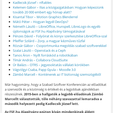
Kadlecsik József – nftables
Kelemen Gábor – Ilias a közigazgatásban: Hogyan képezzünk
tovább 20 000 embert egy hónap alatt?
Kisantal Tibor – Motion Graphics Blenderrel
Mátó Péter – Hogyan legyél DevOps?
Németh László – LibreOffice, Hunspell, LibreLogo és egyéb
újdonságok az FSF.hu Alapítvány támogatásával
Pénzes Dávid – Folyóirat és könyv szerkesztése LibreOffice-szal
Pfeiffer Szilárd – Zorp, a magyar kézműves tűzfal
Rózsár Gábor – Csoportmunka megoldás szabad szoftverekkel
Szalai László – Openstack és a Ceph
Tanos Áron – Nyílt forráskód a robotikában
Tímár András – Collabora CloudSuite
Úr Balázs – OTRS – jegyesoktatás vállalati körökben
Vágvölgyi Csaba, Papp Gyula – Moodle 3.0
Zámbó Marcell – Konténerek az IT biztonság szemszögéből
Már hagyomány, hogy a Szabad Szoftver Konferencián az előadókat
a szervezők és a közönség is értékeli és a legjobbak ajándékban
részesülnek.
2015-ben a hallgatók a legjobb előadónak Zámbó
Marcellt választották, tőle néhány szavazattal lemaradva a
második helyezett pedig Kadlecsik József lett.
Az FSF.hu Alapítvány ezúton kíván mindenkinek áldott