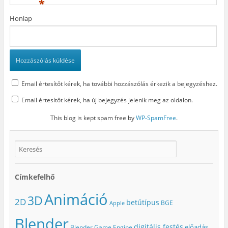
*
Honlap
Email értesítőt kérek, ha további hozzászólás érkezik a bejegyzéshez.
Email értesítőt kérek, ha új bejegyzés jelenik meg az oldalon.
This blog is kept spam free by
WP-SpamFree
.
Címkefelhő
Animáció
3D
2D
betűtípus
BGE
Apple
Blender
digitális festés
előadás
Blender Game Engine