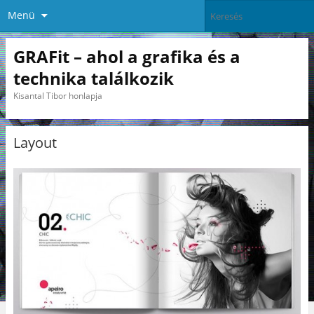
Menü
GRAFit – ahol a grafika és a
technika találkozik
Kisantal Tibor honlapja
Layout