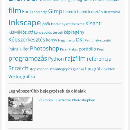
film
Gimp
Font
hetedik
hetedik osztály
FontForge
illusztráció
Inkscape
Kisanti
játék
kiadványszerkesztés
KisMiklós.otf
képregény
koncepciós tervek
Képszerkesztés
OKJ
könyv
Nagymaros
Paint helyettesítő
Photoshop
portfólió
Paint killer
Pixar
Plakát
Prezi
programozás
rajzfilm
referencia
Python
Scratch
tipográfia
stop motion
számítógépes grafika
vektor
Vektorgrafika
Legnépszerűbb bejegyzések és oldalak
Vektoros illusztráció Photoshopban