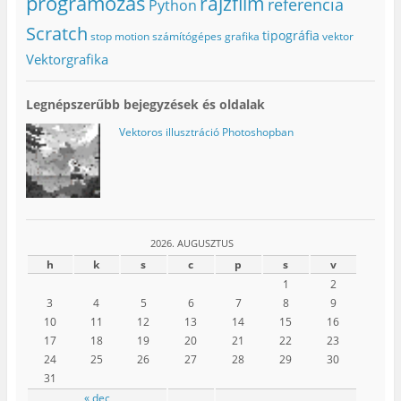
programozás
rajzfilm
referencia
Python
m
e
í
e
g
l
g
)
i
Scratch
tipográfia
stop motion
számítógépes grafika
vektor
)
k
m
Vektorgrafika
e
g
)
Legnépszerűbb bejegyzések és oldalak
Vektoros illusztráció Photoshopban
2026. AUGUSZTUS
h
k
s
c
p
s
v
1
2
3
4
5
6
7
8
9
10
11
12
13
14
15
16
17
18
19
20
21
22
23
24
25
26
27
28
29
30
31
« dec