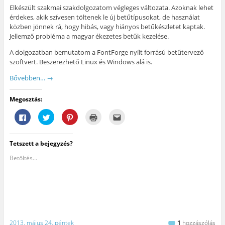
Elkészült szakmai szakdolgozatom végleges változata. Azoknak lehet
érdekes, akik szívesen töltenek le új betűtípusokat, de használat
közben jönnek rá, hogy hibás, vagy hiányos betűkészletet kaptak.
Jellemző probléma a magyar ékezetes betűk kezelése.
A dolgozatban bemutatom a FontForge nyílt forrású betűtervező
szoftvert. Beszerezhető Linux és Windows alá is.
Bővebben…
→
Megosztás:
F
K
K
K
A
a
a
a
a
j
c
t
t
t
á
e
t
t
t
n
b
i
i
i
l
Tetszett a bejegyzés?
o
n
n
n
á
o
t
t
t
s
k
s
s
s
e
Betöltés...
o
i
o
i
g
n
d
n
d
y
v
e
i
e
b
a
a
d
a
a
l
T
e
n
r
ó
w
,
y
á
m
i
h
o
t
e
t
o
m
n
g
t
g
t
a
o
e
y
a
k
2013. május 24. péntek
1
hozzászólás
s
r
m
t
e