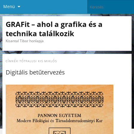
Menü
GRAFit – ahol a grafika és a
technika találkozik
Kisantal Tibor honlapja
CÍMKÉK
TÓTFALUSI KIS MIKLÓS
Digitális betűtervezés