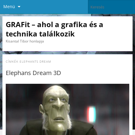
Menü
GRAFit – ahol a grafika és a
technika találkozik
Kisantal Tibor honlapja
CÍMKÉK
ELEPHANTS DREAM
Elephans Dream 3D