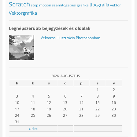
g
)
i
Scratch
tipográfia
stop motion
számítógépes grafika
vektor
)
k
m
Vektorgrafika
e
g
)
Legnépszerűbb bejegyzések és oldalak
Vektoros illusztráció Photoshopban
2026. AUGUSZTUS
h
k
s
c
p
s
v
1
2
3
4
5
6
7
8
9
10
11
12
13
14
15
16
17
18
19
20
21
22
23
24
25
26
27
28
29
30
31
« dec