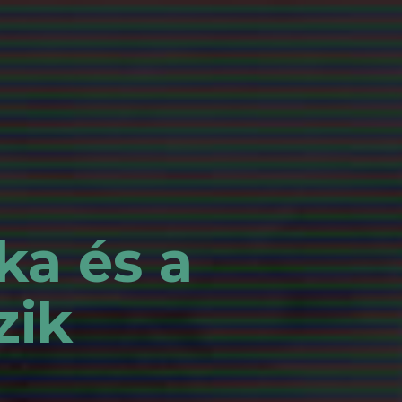
ka és a
zik