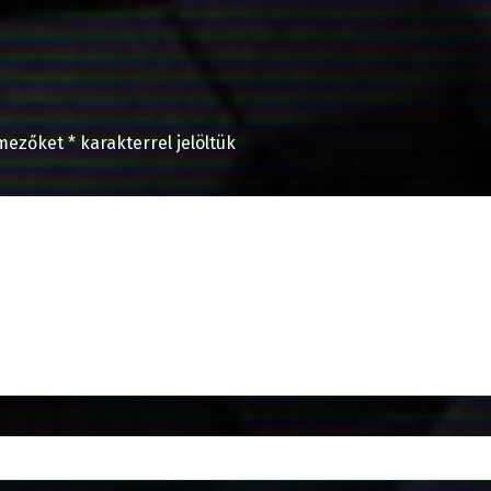
 mezőket
*
karakterrel jelöltük