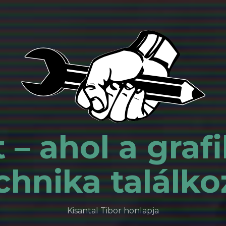
 – ahol a grafi
chnika találko
Kisantal Tibor honlapja