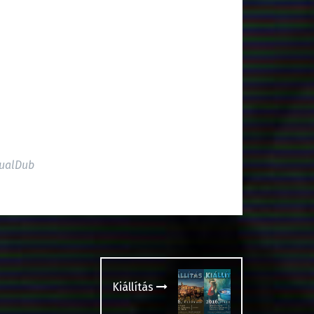
tualDub
Kiállítás