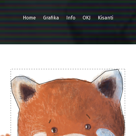
Home
Grafika
Info
OKJ
Kisanti