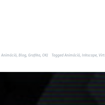
n
Animáció
,
Blog
,
Grafika
,
OKJ
Tagged
Animáció
,
Inkscape
,
Vir