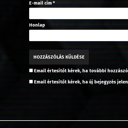
E-mail cím
*
Honlap
Email értesítőt kérek, ha további hozzászó
Email értesítőt kérek, ha új bejegyzés jele