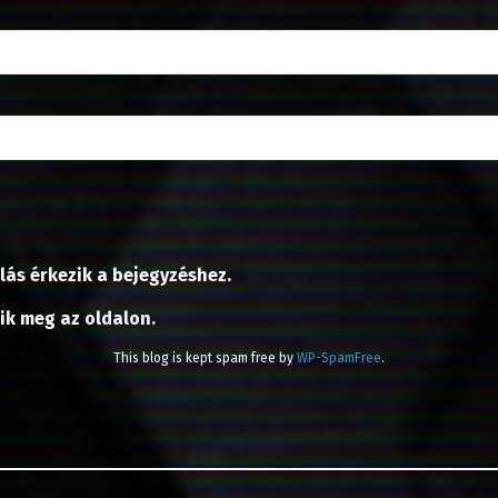
lás érkezik a bejegyzéshez.
nik meg az oldalon.
This blog is kept spam free by
WP-SpamFree
.