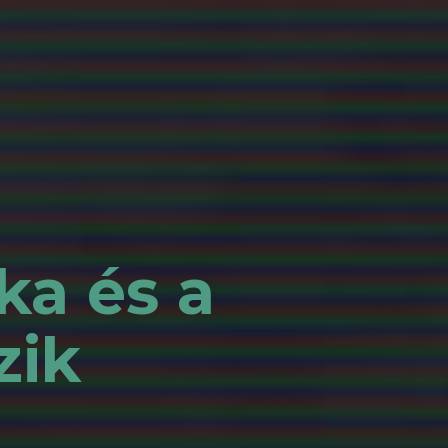
ka és a
zik