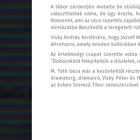
A tábor záróestjén mutatta be stúdióju
választhattak volna, de úgy érezte, h
filmzenét, ami az utca repetitív zajai
mintázatba illeszkedik a teregetett ru
Visky András kérdésére, hogy József At
létrehozni, amely minden kultúrában é
Az értelmiségi csapat szerette volna
“Dobozokból felépítettük a díszletet, 
M. Tóth Géza már a kezdetektől résztv
dramaturg, drámaíró, Visky Péter és H
az évben Szemző Tibor zeneszerzővel i