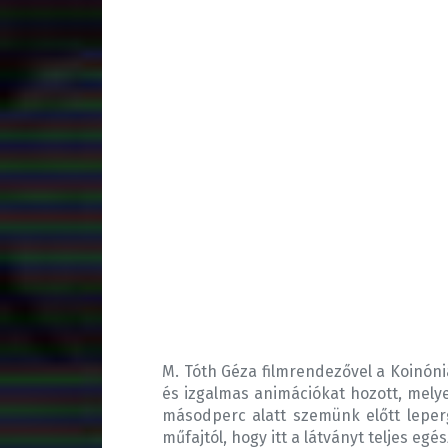
M. Tóth Géza filmrendezővel a Koinón
és izgalmas animációkat hozott, melye
másodperc alatt szemünk előtt leperg
műfajtól, hogy itt a látványt teljes eg