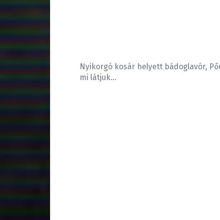
Nyikorgó kosár helyett bádoglavór, Pőc
mi látjuk…