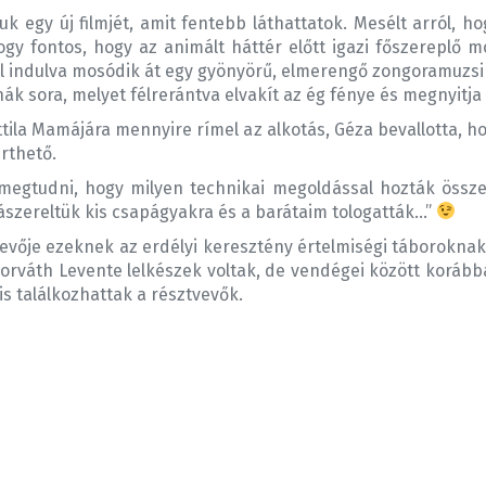
k egy új filmjét, amit fentebb láthattatok. Mesélt arról, h
ogy fontos, hogy az animált háttér előtt igazi főszereplő 
ból indulva mosódik át egy gyönyörű, elmerengő zongoramuzsik
hák sora, melyet félrerántva elvakít az ég fénye és megnyitja
tila Mamájára mennyire rímel az alkotás, Géza bevallotta, h
rthető.
 megtudni, hogy milyen technikai megoldással hozták össze
rászereltük kis csapágyakra és a barátaim tologatták…”
evője ezeknek az erdélyi keresztény értelmiségi táboroknak
orváth Levente lelkészek voltak, de vendégei között koráb
s találkozhattak a résztvevők.