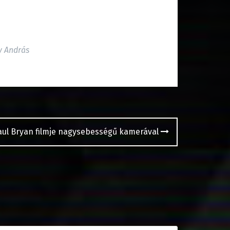
y András
aul Bryan filmje nagysebességű kamerával