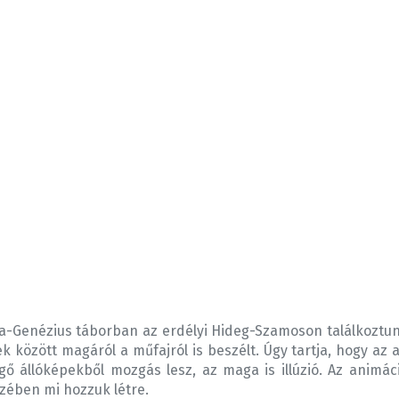
ia-Genézius táborban az erdélyi Hideg-Szamoson találkoztun
k között magáról a műfajról is beszélt. Úgy tartja, hogy az 
ő állóképekből mozgás lesz, az maga is illúzió. Az animác
észében mi hozzuk létre.