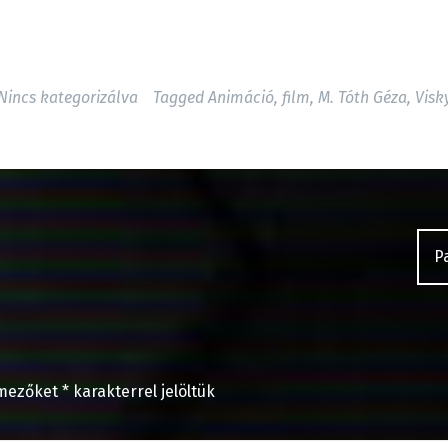
Nincs kategorizálva
Tagged
Animáció
,
film
,
M. Tóth Géza
,
Visk
P
 mezőket
*
karakterrel jelöltük