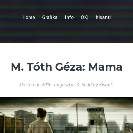
Home
Grafika
Info
OKJ
Kisanti
M. Tóth Géza: Mama
Posted on
2010. augusztus 3. kedd
by
Kisanti