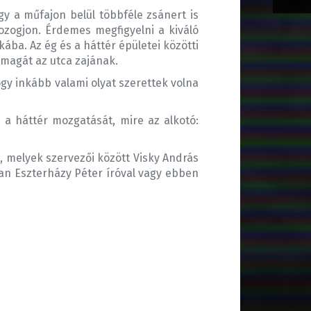
ogy a műfajon belül többféle zsánert is
mozogjon. Érdemes megfigyelni a kiváló
ába. Az ég és a háttér épületei közötti
 magát az utca zajának.
ogy inkább valami olyat szerettek volna
 a háttér mozgatását, mire az alkotó:
, melyek szervezői között Visky András
ban Eszterházy Péter íróval vagy ebben