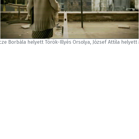
ze Borbála helyett Török-Illyés Orsolya, József Attila helye