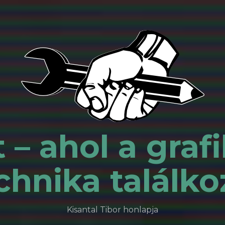
 – ahol a grafi
chnika találko
Kisantal Tibor honlapja