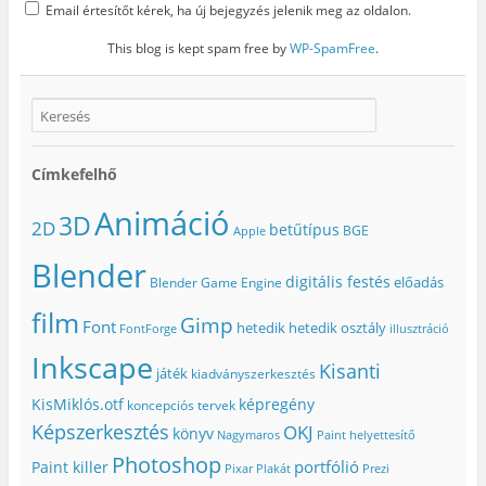
Email értesítőt kérek, ha új bejegyzés jelenik meg az oldalon.
This blog is kept spam free by
WP-SpamFree
.
Címkefelhő
Animáció
3D
2D
betűtípus
BGE
Apple
Blender
digitális festés
előadás
Blender Game Engine
film
Gimp
Font
hetedik
hetedik osztály
FontForge
illusztráció
Inkscape
Kisanti
játék
kiadványszerkesztés
KisMiklós.otf
képregény
koncepciós tervek
Képszerkesztés
OKJ
könyv
Nagymaros
Paint helyettesítő
Photoshop
portfólió
Paint killer
Pixar
Plakát
Prezi