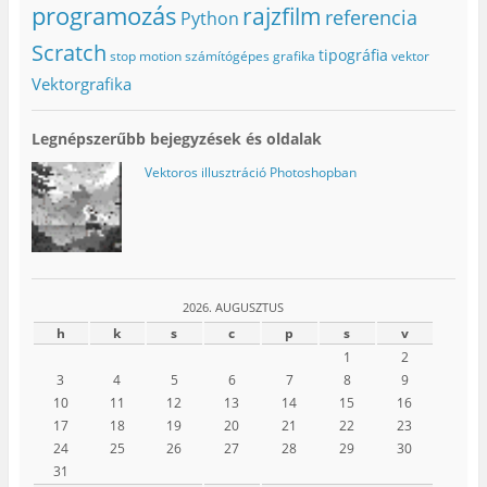
programozás
rajzfilm
referencia
Python
Scratch
tipográfia
stop motion
számítógépes grafika
vektor
Vektorgrafika
Legnépszerűbb bejegyzések és oldalak
Vektoros illusztráció Photoshopban
2026. AUGUSZTUS
h
k
s
c
p
s
v
1
2
3
4
5
6
7
8
9
10
11
12
13
14
15
16
17
18
19
20
21
22
23
24
25
26
27
28
29
30
31