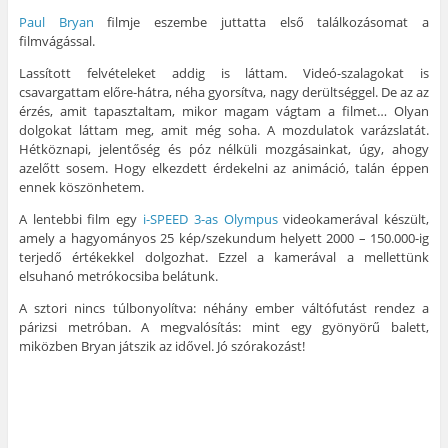
Paul Bryan
filmje eszembe juttatta első találkozásomat a
filmvágással.
Lassított felvételeket addig is láttam. Videó-szalagokat is
csavargattam előre-hátra, néha gyorsítva, nagy derültséggel. De az az
érzés, amit tapasztaltam, mikor magam vágtam a filmet… Olyan
dolgokat láttam meg, amit még soha. A mozdulatok varázslatát.
Hétköznapi, jelentőség és póz nélküli mozgásainkat, úgy, ahogy
azelőtt sosem. Hogy elkezdett érdekelni az animáció, talán éppen
ennek köszönhetem.
A lentebbi film egy
i-SPEED 3-as Olympus
videokamerával készült,
amely a hagyományos 25 kép/szekundum helyett 2000 – 150.000-ig
terjedő értékekkel dolgozhat. Ezzel a kamerával a mellettünk
elsuhanó metrókocsiba belátunk.
A sztori nincs túlbonyolítva: néhány ember váltófutást rendez a
párizsi metróban. A megvalósítás: mint egy gyönyörű balett,
miközben Bryan játszik az idővel. Jó szórakozást!