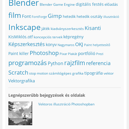
Blender
digitális festés
előadás
Blender Game Engine
film
Gimp
Font
hetedik
hetedik osztály
FontForge
illusztráció
Inkscape
Kisanti
játék
kiadványszerkesztés
KisMiklós.otf
képregény
koncepciós tervek
Képszerkesztés
OKJ
könyv
Nagymaros
Paint helyettesítő
Photoshop
portfólió
Paint killer
Pixar
Plakát
Prezi
programozás
rajzfilm
referencia
Python
Scratch
tipográfia
stop motion
számítógépes grafika
vektor
Vektorgrafika
Legnépszerűbb bejegyzések és oldalak
Vektoros illusztráció Photoshopban