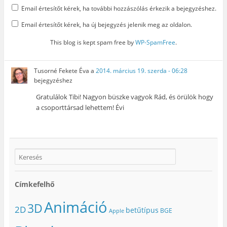
Email értesítőt kérek, ha további hozzászólás érkezik a bejegyzéshez.
Email értesítőt kérek, ha új bejegyzés jelenik meg az oldalon.
This blog is kept spam free by
WP-SpamFree
.
Tusorné Fekete Éva
a
2014. március 19. szerda - 06:28
bejegyzéshez
Gratulálok Tibi! Nagyon büszke vagyok Rád, és örülök hogy
a csoporttársad lehettem! Évi
Címkefelhő
Animáció
3D
2D
betűtípus
BGE
Apple