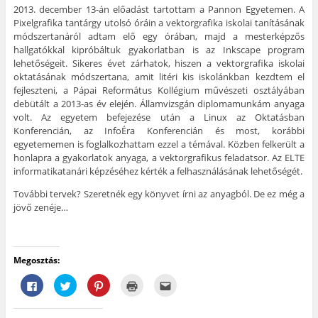
2013. december 13-án előadást tartottam a Pannon Egyetemen. A
Pixelgrafika tantárgy utolsó óráin a vektorgrafika iskolai tanításának
módszertanáról adtam elő egy órában, majd a mesterképzős
hallgatókkal kipróbáltuk gyakorlatban is az Inkscape program
lehetőségeit.
Sikeres évet zárhatok, hiszen a vektorgrafika iskolai
oktatásának módszertana, amit litéri kis iskolánkban kezdtem el
fejleszteni, a Pápai Református Kollégium művészeti osztályában
debütált a 2013-as év elején. Államvizsgán diplomamunkám anyaga
volt. Az egyetem befejezése után a Linux az Oktatásban
Konferencián, az InfoÉra Konferencián és most, korábbi
egyetememen is foglalkozhattam ezzel a témával. Közben felkerült a
honlapra a gyakorlatok anyaga, a vektorgrafikus feladatsor. Az ELTE
informatikatanári képzéséhez kérték a felhasználásának lehetőségét.
További tervek? Szeretnék egy könyvet írni az anyagból. De ez még a
jövő zenéje…
Megosztás:
F
K
K
K
A
a
a
a
a
j
c
t
t
t
á
e
t
t
t
n
b
i
i
i
l