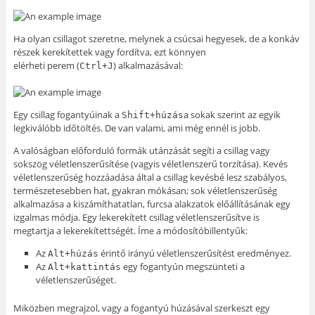
Ha olyan csillagot szeretne, melynek a csúcsai hegyesek, de a konkáv
részek kerekítettek vagy fordítva, ezt könnyen
elérheti perem (
) alkalmazásával:
Ctrl+J
Egy csillag fogantyúinak a
a sokak szerint az egyik
Shift+húzás
legkiválóbb időtöltés. De van valami, ami még ennél is jobb.
A valóságban előforduló formák utánzását segíti a csillag vagy
sokszög véletlenszerűsítése (vagyis véletlenszerű torzítása). Kevés
véletlenszerűség hozzáadása által a csillag kevésbé lesz szabályos,
természetesebben hat, gyakran mókásan; sok véletlenszerűség
alkalmazása a kiszámíthatatlan, furcsa alakzatok előállításának egy
izgalmas módja. Egy lekerekített csillag véletlenszerűsítve is
megtartja a lekerekítettségét. Íme a módosítóbillentyűk:
Az
érintő irányú véletlenszerűsítést eredményez.
Alt+húzás
Az
egy fogantyún megszünteti a
Alt+kattintás
véletlenszerűséget.
Miközben megrajzol, vagy a fogantyú húzásával szerkeszt egy