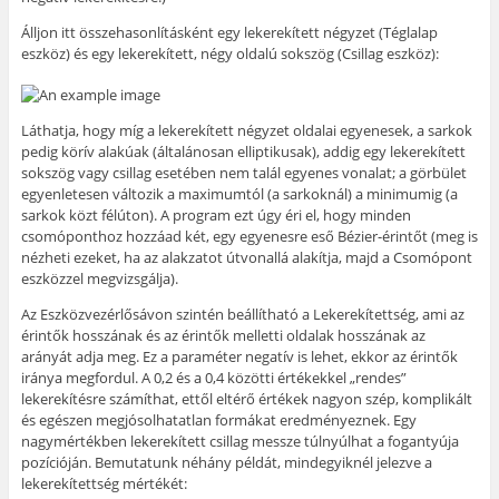
Álljon itt összehasonlításként egy lekerekített négyzet (Téglalap
eszköz) és egy lekerekített, négy oldalú sokszög (Csillag eszköz):
Láthatja, hogy míg a lekerekített négyzet oldalai egyenesek, a sarkok
pedig körív alakúak (általánosan elliptikusak), addig egy lekerekített
sokszög vagy csillag esetében nem talál egyenes vonalat; a görbület
egyenletesen változik a maximumtól (a sarkoknál) a minimumig (a
sarkok közt félúton). A program ezt úgy éri el, hogy minden
csomóponthoz hozzáad két, egy egyenesre eső Bézier-érintőt (meg is
nézheti ezeket, ha az alakzatot útvonallá alakítja, majd a Csomópont
eszközzel megvizsgálja).
Az Eszközvezérlősávon szintén beállítható a Lekerekítettség, ami az
érintők hosszának és az érintők melletti oldalak hosszának az
arányát adja meg. Ez a paraméter negatív is lehet, ekkor az érintők
iránya megfordul. A 0,2 és a 0,4 közötti értékekkel „rendes”
lekerekítésre számíthat, ettől eltérő értékek nagyon szép, komplikált
és egészen megjósolhatatlan formákat eredményeznek. Egy
nagymértékben lekerekített csillag messze túlnyúlhat a fogantyúja
pozícióján. Bemutatunk néhány példát, mindegyiknél jelezve a
lekerekítettség mértékét: