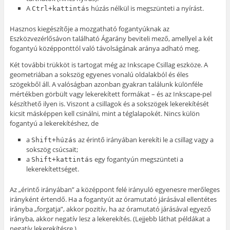
A
húzás nélkül is megszünteti a nyírást.
Ctrl+kattintás
Hasznos kiegészítője a mozgatható fogantyúknak az
Eszközvezérlősávon található Ágarány beviteli mező, amellyel a két
fogantyú középponttól való távolságának aránya adható meg.
Két további trükköt is tartogat még az Inkscape Csillag eszköze. A
geometriában a sokszög egyenes vonalú oldalakból és éles
szögekből áll. A valóságban azonban gyakran találunk különféle
mértékben görbült vagy lekerekített formákat – és az Inkscape-pel
készíthető ilyen is. Viszont a csillagok és a sokszögek lekerekítését
kicsit másképpen kell csinálni, mint a téglalapokét. Nincs külön
fogantyú a lekerekítéshez, de
a
az érintő irányában kerekíti le a csillag vagy a
Shift+húzás
sokszög csúcsait;
a
egy fogantyún megszünteti a
Shift+kattintás
lekerekítettséget.
Az „érintő irányában” a középpont felé irányuló egyenesre merőleges
irányként értendő. Ha a fogantyút az óramutató járásával ellentétes
irányba „forgatja”, akkor pozitív, ha az óramutató járásával egyező
irányba, akkor negatív lesz a lekerekítés. (Lejjebb láthat példákat a
negatív lekerekítésre.)