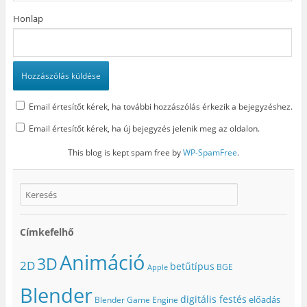
Honlap
Email értesítőt kérek, ha további hozzászólás érkezik a bejegyzéshez.
Email értesítőt kérek, ha új bejegyzés jelenik meg az oldalon.
This blog is kept spam free by
WP-SpamFree
.
Címkefelhő
Animáció
3D
2D
betűtípus
BGE
Apple
Blender
digitális festés
előadás
Blender Game Engine