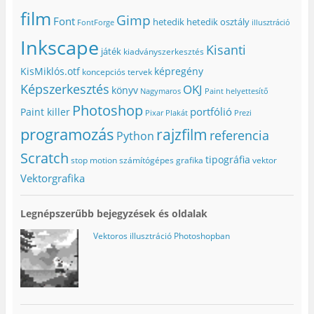
film
Gimp
Font
hetedik
hetedik osztály
FontForge
illusztráció
Inkscape
Kisanti
játék
kiadványszerkesztés
KisMiklós.otf
képregény
koncepciós tervek
Képszerkesztés
OKJ
könyv
Nagymaros
Paint helyettesítő
Photoshop
portfólió
Paint killer
Pixar
Plakát
Prezi
programozás
rajzfilm
referencia
Python
Scratch
tipográfia
stop motion
számítógépes grafika
vektor
Vektorgrafika
Legnépszerűbb bejegyzések és oldalak
Vektoros illusztráció Photoshopban