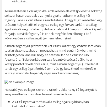
változását.
Természetesen a csillag sokkal érdekesebb alakzat (jóllehet a sokszög
sokszor hasznosabbak bizonyul a gyakorlatban). A csillag két
fogantyújának kicsit eltérő a rendeltetése. Az egyik (ez kezdetben egy
csúcson helyezkedik el, vagyis a csillag egy
konvex
sarkán) a csillag
ágait növeli vagy csökkenti, de ha (az alakzat középpontjához képest)
forgatja, a másik fogantyú is ennek megfelelően elforog. Ebből
következően a csillag ágait így nem lehet nyírni.
A másik fogantyút (kezdetben két csúcs között egy
konkáv
sarokban
találja) viszont szabadon mozgathatja mind sugárirányban, mind
érintőlegesen, anélkül, hogy ez hatással lenne a csúcson ülő
fogantyúra. (Tulajdonképpen ez a fogantyú csúccsá válik, ha a
középponttól távolabbra kerül, mint a másik fogantyú.) Ezzel lehet
tehát egy csillag ágait ferdévé tenni, és így készíthető mindenféle
kristály, mandala, hópehely vagy sündisznószerűség:
Ha szabályos csillagot szeretne rajzolni, akkor a nyíró fogantyút is
kényszerítheti a másikhoz hasonló viselkedésre:
A
nyomva tartásával a csillag ágai sugárirányban
Ctrl
tarthatók (nincs nyírás).