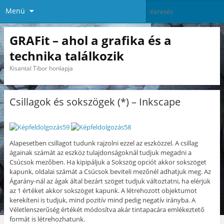
Menü
GRAFit – ahol a grafika és a
technika találkozik
Kisantal Tibor honlapja
Csillagok és sokszögek (*) – Inkscape
Alapesetben csillagot tudunk rajzolni ezzel az eszközzel. A csillag
ágainak számát az eszköz tulajdonságoknál tudjuk megadni a
Csúcsok mezőben. Ha kipipáljuk a Sokszög opciót akkor sokszöget
kapunk, oldalai számát a Csúcsok beviteli mezőnél adhatjuk meg. Az
Ágarány-nál az ágak által bezárt szöget tudjuk változtatni, ha elérjük
az 1 értéket akkor sokszöget kapunk. A létrehozott objektumot
kerekíteni is tudjuk, mind pozitív mind pedig negatív irányba. A
Véletlenszerűség értékét módosítva akár tintapacára emlékeztető
formát is létrehozhatunk.