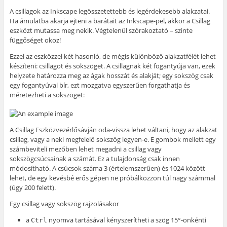
A csillagok az Inkscape legösszetettebb és legérdekesebb alakzatai.
Ha ámulatba akarja ejteni a barátait az Inkscape-pel, akkor a Csillag
eszközt mutassa meg nekik. Végtelenül szórakoztató – szinte
függőséget okoz!
Ezzel az eszközzel két hasonló, de mégis különböző alakzatfélét lehet
készíteni: csillagot és sokszöget. A csillagnak két fogantyúja van, ezek
helyzete határozza meg az ágak hosszát és alakját; egy sokszög csak
egy fogantyúval bír, ezt mozgatva egyszerűen forgathatja és
méretezheti a sokszöget:
A Csillag Eszközvezérlősávján oda-vissza lehet váltani, hogy az alakzat
csillag, vagy a neki megfelelő sokszög legyen-e. E gombok mellett egy
számbeviteli mezőben lehet megadni a csillag vagy
sokszögcsúcsainak a számát. Ez a tulajdonság csak innen
módosítható. A csúcsok száma 3 (értelemszerűen) és 1024 között
lehet, de egy kevésbé erős gépen ne próbálkozzon túl nagy számmal
(úgy 200 felett).
Egy csillag vagy sokszög rajzolásakor
a
nyomva tartásával kényszerítheti a szög 15°-onkénti
Ctrl