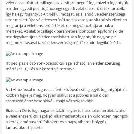
véletlenszerűsített csillagot, az kicsit „remegni” fog, mivel a fogantyúk
minden egyedi pozíciójához egy egyedi véletlenszerű érték tartozik.
Így ha egy fogantyút Alt nélkül mozgat, az állandó véletlenszerűségi
szint mellett újra véletlenszerűsíti az alakzatot, az Alt+húzás ellenben
megtartja a véletlenszerű értéket, de megváltoztatja annak a
mértékét. Az alábbi csillagok paraméterei pontosan egyformák, de
mindegyiket újra véletlenszerűsítettük a fogantyúk nagyon pici
megmozdításával (a véletlenszerűség mértéke mindegyiknél 0,1):
Itt pedig az előző sor középső csillaga látható, a véletlenszerűség
mértékét −0,2 és 0,2 között változtatva:
sal mozgassa a fenti középső csillag egyik fogantyúját, és
Alt+húzás
közben figyelje meg, hogyan alakul át a jobb és a bal oldali
szomszédjához hasonlóvá – majd változik tovább.
Biztosan Ön is fog magának találni olyan felhasználási területet, ahol
a véletlenszerű csillagok jól alkalmazhatók, de én különösen rajongok
a kerek, amőbaszerű foltokért és a nagy, viharos bolygók
fantasztikus tájaiért: