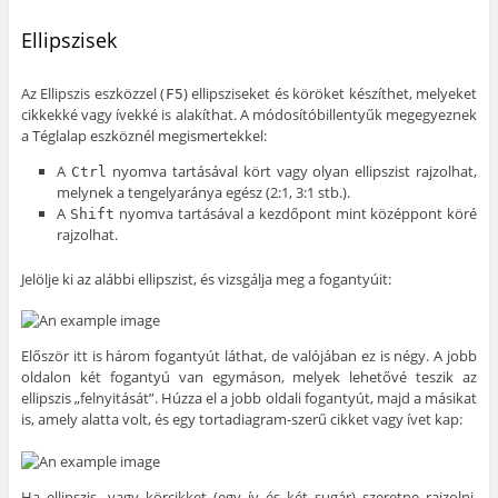
Ellipszisek
Az Ellipszis eszközzel (
) ellipsziseket és köröket készíthet, melyeket
F5
cikkekké vagy ívekké is alakíthat. A módosítóbillentyűk megegyeznek
a Téglalap eszköznél megismertekkel:
A
nyomva tartásával kört vagy olyan ellipszist rajzolhat,
Ctrl
melynek a tengelyaránya egész (2:1, 3:1 stb.).
A
nyomva tartásával a kezdőpont mint középpont köré
Shift
rajzolhat.
Jelölje ki az alábbi ellipszist, és vizsgálja meg a fogantyúit:
Először itt is három fogantyút láthat, de valójában ez is négy. A jobb
oldalon két fogantyú van egymáson, melyek lehetővé teszik az
ellipszis „felnyitását”. Húzza el a jobb oldali fogantyút, majd a másikat
is, amely alatta volt, és egy tortadiagram-szerű cikket vagy ívet kap:
Ha ellipszis- vagy körcikket (egy ív és két sugár) szeretne rajzolni,