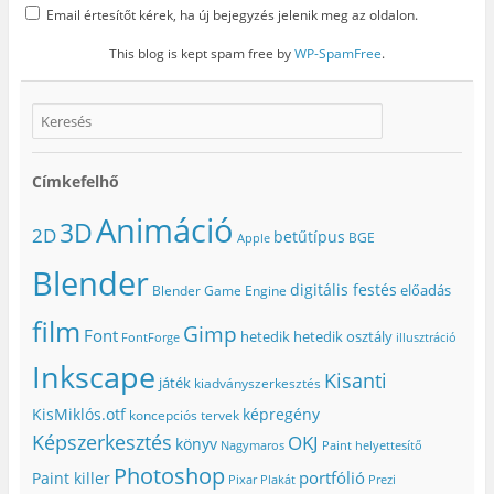
Email értesítőt kérek, ha új bejegyzés jelenik meg az oldalon.
This blog is kept spam free by
WP-SpamFree
.
Címkefelhő
Animáció
3D
2D
betűtípus
BGE
Apple
Blender
digitális festés
előadás
Blender Game Engine
film
Gimp
Font
hetedik
hetedik osztály
FontForge
illusztráció
Inkscape
Kisanti
játék
kiadványszerkesztés
KisMiklós.otf
képregény
koncepciós tervek
Képszerkesztés
OKJ
könyv
Nagymaros
Paint helyettesítő
Photoshop
portfólió
Paint killer
Pixar
Plakát
Prezi