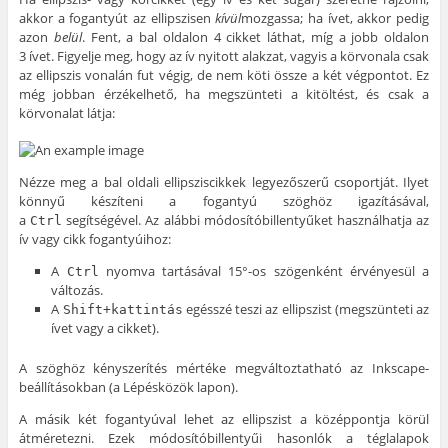
akkor a fogantyút az ellipszisen
kívül
mozgassa; ha ívet, akkor pedig
azon
belül
. Fent, a bal oldalon 4 cikket láthat, míg a jobb oldalon
3 ívet. Figyelje meg, hogy az ív nyitott alakzat, vagyis a körvonala csak
az ellipszis vonalán fut végig, de nem köti össze a két végpontot. Ez
még jobban érzékelhető, ha megszünteti a kitöltést, és csak a
körvonalat látja:
Nézze meg a bal oldali ellipsziscikkek legyezőszerű csoportját. Ilyet
könnyű készíteni a fogantyú szöghöz igazításával,
a
segítségével. Az alábbi módosítóbillentyűket használhatja az
Ctrl
ív vagy cikk fogantyúihoz:
A
nyomva tartásával 15°-os szögenként érvényesül a
Ctrl
változás.
A
egésszé teszi az ellipszist (megszünteti az
Shift+kattintás
ívet vagy a cikket).
A szöghöz kényszerítés mértéke megváltoztatható az Inkscape-
beállításokban (a Lépésközök lapon).
A másik két fogantyúval lehet az ellipszist a középpontja körül
átméretezni. Ezek módosítóbillentyűi hasonlók a téglalapok