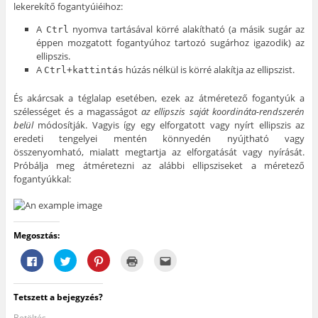
lekerekítő fogantyúiéihoz:
A
nyomva tartásával körré alakítható (a másik sugár az
Ctrl
éppen mozgatott fogantyúhoz tartozó sugárhoz igazodik) az
ellipszis.
A
húzás nélkül is körré alakítja az ellipszist.
Ctrl+kattintás
És akárcsak a téglalap esetében, ezek az átméretező fogantyúk a
szélességet és a magasságot
az ellipszis saját koordináta-rendszerén
belül
módosítják. Vagyis így egy elforgatott vagy nyírt ellipszis az
eredeti tengelyei mentén könnyedén nyújtható vagy
összenyomható, mialatt megtartja az elforgatását vagy nyírását.
Próbálja meg átméretezni az alábbi ellipsziseket a méretező
fogantyúkkal:
Megosztás:
F
K
K
K
A
a
a
a
a
j
c
t
t
t
á
e
t
t
t
n
b
i
i
i
l
Tetszett a bejegyzés?
o
n
n
n
á
o
t
t
t
s
k
s
s
s
e
Betöltés...