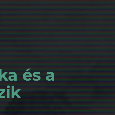
ka és a
zik