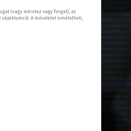
zgat (vagy méretez vagy forgat), az
t objektumról. A műveletet ismételheti,