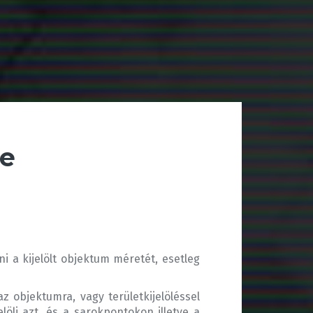
pe
ni a kijelölt objektum méretét, esetleg
z objektumra, vagy területkijelöléssel
löli azt, és a sarokpontokon illetve a