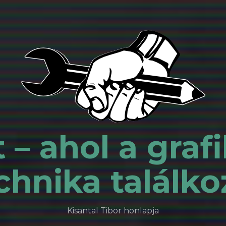
 – ahol a grafi
chnika találko
Kisantal Tibor honlapja