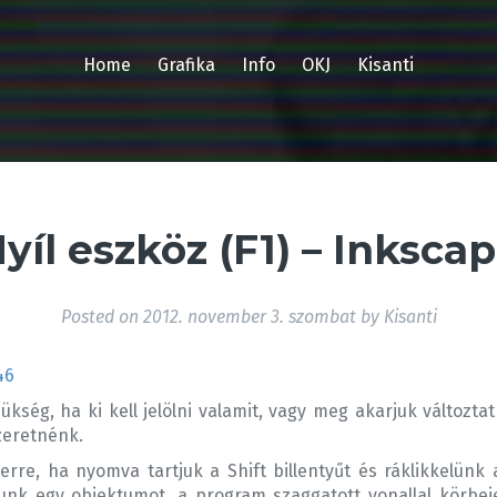
Home
Grafika
Info
OKJ
Kisanti
yíl eszköz (F1) – Inksca
Posted on
2012. november 3. szombat
by
Kisanti
ség, ha ki kell jelölni valamit, vagy meg akarjuk változtat
szeretnénk.
rre, ha nyomva tartjuk a Shift billentyűt és ráklikkelünk a
tunk egy objektumot, a program szaggatott vonallal körbeje