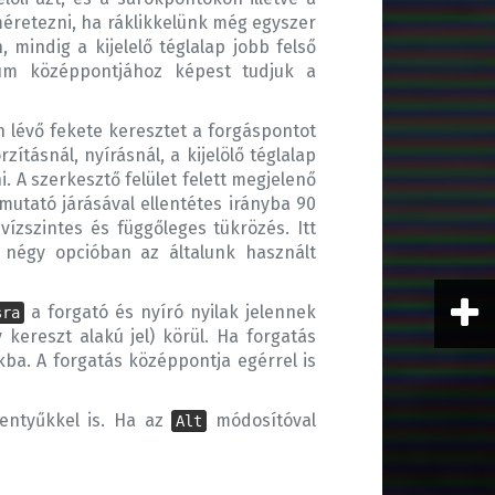
méretezni, ha ráklikkelünk még egyszer
, mindig a kijelelő téglalap jobb felső
tum középpontjához képest tudjuk a
lévő fekete keresztet a forgáspontot
ításnál, nyírásnál, a kijelölő téglalap
i. A szerkesztő felület felett megjelenő
mutató járásával ellentétes irányba 90
ízszintes és függőleges tükrözés. Itt
 négy opcióban az általunk használt
a forgató és nyíró nyilak jelennek
sra
kereszt alakú jel) körül. Ha forgatás
kba. A forgatás középpontja egérrel is
lentyűkkel is. Ha az
módosítóval
Alt