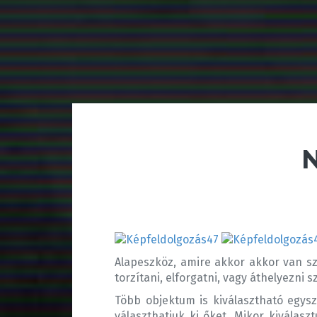
N
Alapeszköz, amire akkor akkor van szük
torzítani, elforgatni, vagy áthelyezni 
Több objektum is kiválasztható egysze
választhatjuk ki őket. Mikor kiválasz