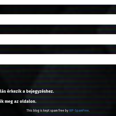
lás érkezik a bejegyzéshez.
nik meg az oldalon.
This blog is kept spam free by
WP-SpamFree
.