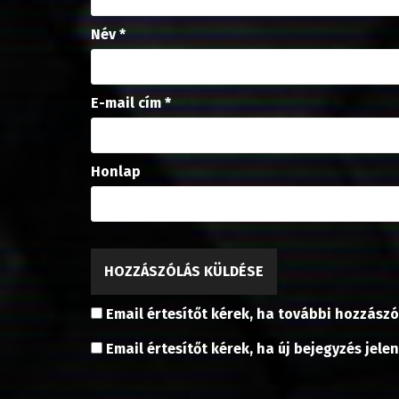
g
)
Név
*
E-mail cím
*
Honlap
Email értesítőt kérek, ha további hozzászó
Email értesítőt kérek, ha új bejegyzés jele