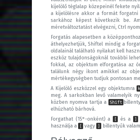
kijelölő téglalap közepeinél fekete n
a kijelölésre akkor a formát forgatni 
sarkához képest következik be. Am
méretváltoztatást elvégezni, Ctrl nyo
Forgatás alapesetben a középponthoz
áthelyezhetjük, Shiftel mindig a forga
oldalainál található nyilakat kell hasz
eszköz tulajdonságoknál további lehet
fokkal, az objektum elforgatása az ó
találunk négy ikont amikkel az obj
mértékegységben tudjuk pontosan mega
A Kijelölő eszközzel egy objektumra
meg. A sarkokban levő valamelyik nyí
közben nyomva tartja a
billent
Shift
elhúzható bárhová.
Forgathat (15°-onként) a
és a
[
]
használja a
vagy
billentyűk valam
[
]