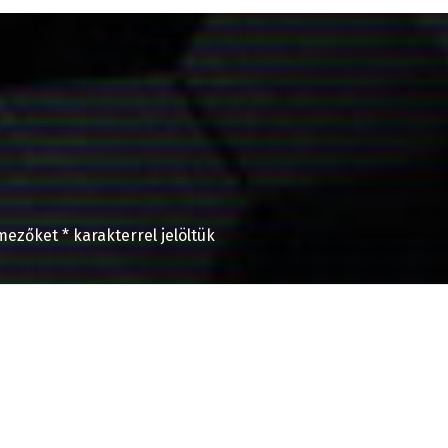
 mezőket
*
karakterrel jelöltük