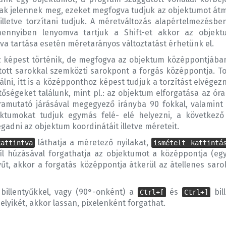
yilak jelennek meg, ezeket megfogva tudjuk az objektumot át
illetve torzítani tudjuk. A méretváltozás alapértelmezésben
ennyiben lenyomva tartjuk a Shift-et akkor az objek
mva tartása esetén méretarányos változtatást érhetünk el.
 képest történik, de megfogva az objektum középpontjában 
tott sarokkal szemközti sarokpont a forgás középpontja. Torz
nálni, itt is a középponthoz képest tudjuk a torzítást elvégezn
őségeket találunk, mint pl.: az objektum elforgatása az óra
ramutató járásával megegyező irányba 90 fokkal, valamint v
ektumokat tudjuk egymás felé- elé helyezni, a következő
dni az objektum koordinátáit illetve méreteit.
láthatja a méretező nyilakat,
kattintva
ismételt kattintá
l húzásával forgathatja az objektumot a középpontja (egy 
yűt, akkor a forgatás középpontja átkerül az átellenes saro
billentyűkkel, vagy (90°-onként) a
és
bil
Ctrl+[
Ctrl+]
elyikét, akkor lassan, pixelenként forgathat.