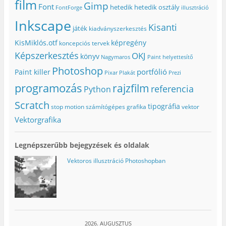
film
Gimp
Font
hetedik
hetedik osztály
FontForge
illusztráció
Inkscape
Kisanti
játék
kiadványszerkesztés
KisMiklós.otf
képregény
koncepciós tervek
Képszerkesztés
OKJ
könyv
Nagymaros
Paint helyettesítő
Photoshop
portfólió
Paint killer
Pixar
Plakát
Prezi
programozás
rajzfilm
referencia
Python
Scratch
tipográfia
stop motion
számítógépes grafika
vektor
Vektorgrafika
Legnépszerűbb bejegyzések és oldalak
Vektoros illusztráció Photoshopban
2026. AUGUSZTUS