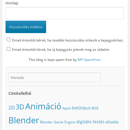
Honlap
Email értesítőt kérek, ha további hozzászólás érkezik a bejegyzéshez.
Email értesítőt kérek, ha új bejegyzés jelenik meg az oldalon.
This blog is kept spam free by
WP-SpamFree
.
Címkefelhő
Animáció
3D
2D
betűtípus
BGE
Apple
Blender
digitális festés
előadás
Blender Game Engine