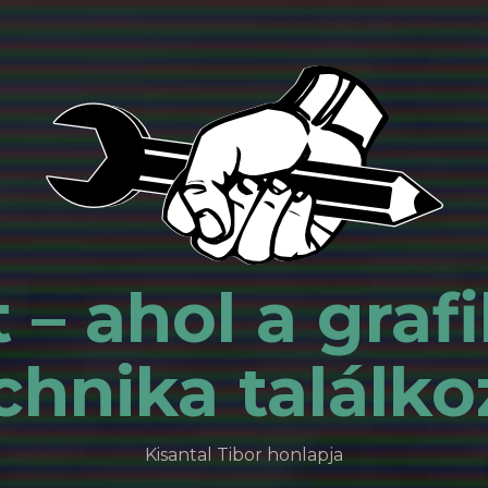
 – ahol a grafi
chnika találko
Kisantal Tibor honlapja