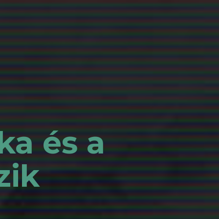
ka és a
zik