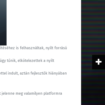
téséhez is felhasználtak, nyílt forrású
gy tűnik, elkötelezettek a nyílt
tel indult, aztán fejlesztők hiányában
nt jelenne meg valamilyen platformra