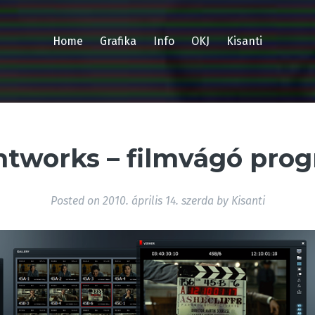
Home
Grafika
Info
OKJ
Kisanti
htworks – filmvágó pro
Posted on
2010. április 14. szerda
by
Kisanti