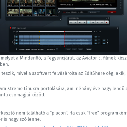
melyet a Minden6ó, a Fegyencjárat, az Aviator c. filmek készí
ében.
szik, mivel a szoftvert felvásárolta az EditShare cég, akik, ú
ra Xtreme Linuxra portolására, ami néhány éve nagy lendület
untu csomagjai között.
erkesztő nem található a “piacon”. Ha csak “free” programké
r is nagy szó lenne.