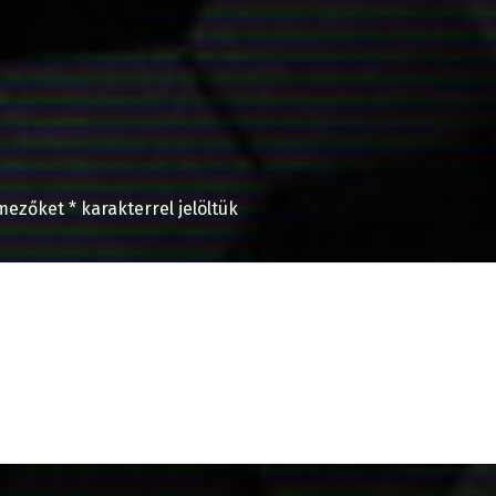
 mezőket
*
karakterrel jelöltük