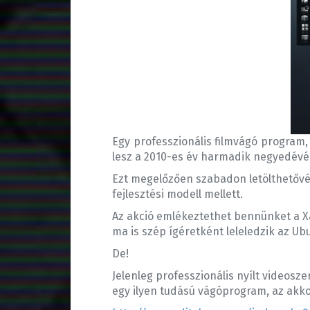
Egy professzionális filmvágó program, 
lesz a 2010-es év harmadik negyedév
Ezt megelőzően szabadon letölthetővé te
fejlesztési modell mellett.
Az akció emlékeztethet bennünket a Xa
ma is szép ígéretként leleledzik az Ub
De!
Jelenleg professzionális nyílt videosz
egy ilyen tudású vágóprogram, az akko