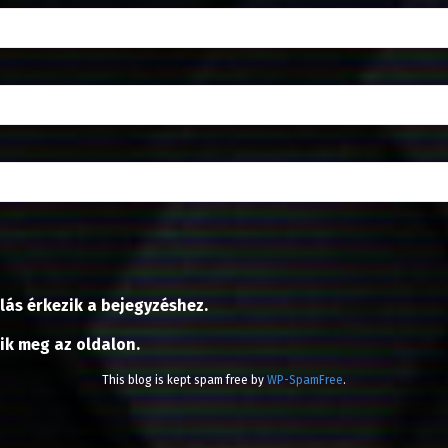
lás érkezik a bejegyzéshez.
nik meg az oldalon.
This blog is kept spam free by
WP-SpamFree
.