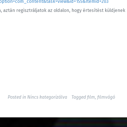
?option=com_content&task=view&id=155&Itemid=203
 aztán regisztráljatok az oldalon, hogy értesítést küldjenek 
Posted in
Nincs kategorizálva
Tagged
film
,
filmvágó