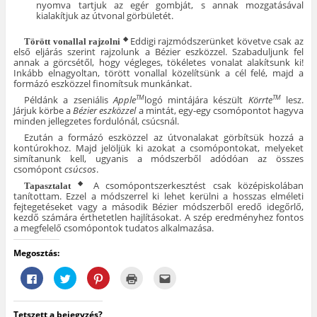
nyomva tartjuk az egér gombját, s annak mozgatásával
kialakítjuk az útvonal görbületét.
Eddigi rajzmódszerünket követve csak az
◆
Törött vonallal rajzolni
első eljárás szerint rajzolunk a Bézier eszközzel. Szabaduljunk fel
annak a görcsétől, hogy végleges, tökéletes vonalat alakítsunk ki!
Inkább elnagyoltan, törött vonallal közelítsünk a cél felé, majd a
formázó eszközzel finomítsuk munkánkat.
Példánk a zseniális
Apple
logó mintájára készült
Körrte
lesz.
TM
TM
Járjuk körbe a
Bézier eszközzel
a mintát, egy-egy csomópontot hagyva
minden jellegzetes fordulónál, csúcsnál.
Ezután a formázó eszközzel az útvonalakat görbítsük hozzá a
kontúrokhoz. Majd jelöljük ki azokat a csomópontokat, melyeket
simítanunk kell, ugyanis a módszerből adódóan az összes
csomópont
csúcsos
.
A csomópontszerkesztést csak középiskolában
◆
Tapasztalat
tanítottam. Ezzel a módszerrel ki lehet kerülni a hosszas elméleti
fejtegetéseket vagy a második Bézier módszerből eredő idegőrlő,
kezdő számára érthetetlen hajlításokat. A szép eredményhez fontos
a megfelelő csomópontok tudatos alkalmazása.
Megosztás:
F
K
K
K
A
a
a
a
a
j
c
t
t
t
á
e
t
t
t
n
b
i
i
i
l
Tetszett a bejegyzés?