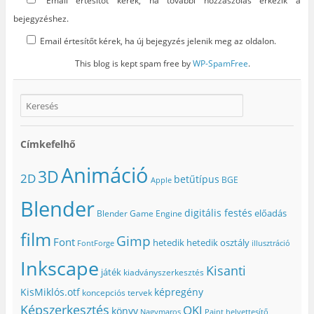
Email értesítőt kérek, ha további hozzászólás érkezik a
bejegyzéshez.
Email értesítőt kérek, ha új bejegyzés jelenik meg az oldalon.
This blog is kept spam free by
WP-SpamFree
.
Címkefelhő
Animáció
3D
2D
betűtípus
BGE
Apple
Blender
digitális festés
előadás
Blender Game Engine
film
Gimp
Font
hetedik
hetedik osztály
FontForge
illusztráció
Inkscape
Kisanti
játék
kiadványszerkesztés
KisMiklós.otf
képregény
koncepciós tervek
Képszerkesztés
OKJ
könyv
Nagymaros
Paint helyettesítő