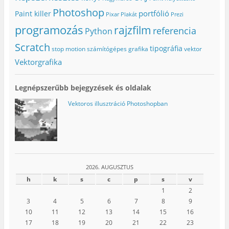
Photoshop
portfólió
Paint killer
Pixar
Plakát
Prezi
programozás
rajzfilm
referencia
Python
Scratch
tipográfia
stop motion
számítógépes grafika
vektor
Vektorgrafika
Legnépszerűbb bejegyzések és oldalak
Vektoros illusztráció Photoshopban
2026. AUGUSZTUS
h
k
s
c
p
s
v
1
2
3
4
5
6
7
8
9
10
11
12
13
14
15
16
17
18
19
20
21
22
23