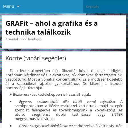
Menü
GRAFit – ahol a grafika és a
technika találkozik
Kisantal Tibor honlapja
Körrte (tanári segédlet)
Ez a lecke alapvetően más filozófiát követ mint az eddigiek.
Korábban kétdimenziós alakzatokat, síkidomokat forrasztgattunk,
vagdostunk. Most a vonalra koncentrálunk. Ez a módszer közelebb
áll a szabadkézi rajzolás gyakorlatához. De kikerüli a kezdeti
pontosság buktatóját.
A Bézier eszközt kétféleképpen is használhatjuk:
Egyenes szakaszokból álló
törött vonal rajzolása:
A
sarokpontokban a Bézier eszközzel kattintunk, majd az egér
gombját felengedve és továbbmegyünk a következőig. Az
utolsó szegmenst dupla kattintással vagy ENTER
megnyomásával zárjuk.
Görbe szegmensek kialakítása:
Az eszközzel való kattintás után