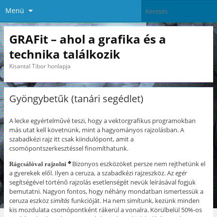
Menü
GRAFit – ahol a grafika és a
technika találkozik
Kisantal Tibor honlapja
Gyöngybetűk (tanári segédlet)
A lecke egyértelművé teszi, hogy a vektorgrafikus programokban
más utat kell követnünk, mint a hagyományos rajzolásban. A
szabadkézi rajz itt csak kiindulópont, amit a
csomópontszerkesztéssel finomíthatunk.
Bizonyos eszközöket persze nem rejthetünk el
◆
Rágcsálóval rajzolni
a gyerekek elől. Ilyen a ceruza, a szabadkézi rajzeszköz. Az
egér
segítségével történő rajzolás esetlenségét nevük leírásával fogjuk
bemutatni. Nagyon fontos, hogy néhány mondatban ismertessük a
ceruza eszköz
simítás
funkcióját. Ha nem simítunk, kezünk minden
kis mozdulata csomópontként rákerül a vonalra. Körülbelül 50%-os