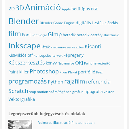
Animáció
3D
2D
betűtípus
BGE
Apple
Blender
digitális festés
előadás
Blender Game Engine
film
Gimp
Font
hetedik
hetedik osztály
FontForge
illusztráció
Inkscape
Kisanti
játék
kiadványszerkesztés
KisMiklós.otf
képregény
koncepciós tervek
Képszerkesztés
OKJ
könyv
Nagymaros
Paint helyettesítő
Photoshop
portfólió
Paint killer
Pixar
Plakát
Prezi
programozás
rajzfilm
referencia
Python
Scratch
tipográfia
stop motion
számítógépes grafika
vektor
Vektorgrafika
Legnépszerűbb bejegyzések és oldalak
Vektoros illusztráció Photoshopban