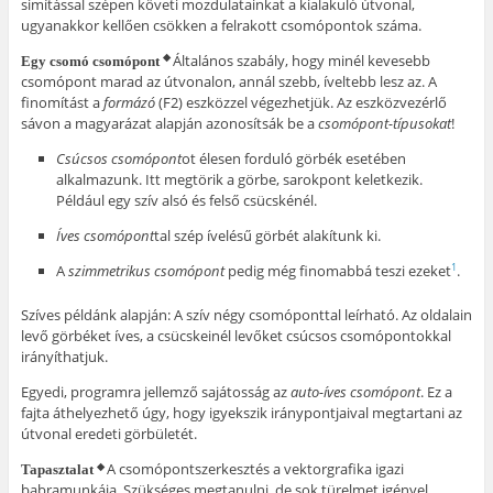
simítással szépen követi mozdulatainkat a kialakuló útvonal,
ugyanakkor kellően csökken a felrakott csomópontok száma.
Általános szabály, hogy minél kevesebb
◆
Egy csomó csomópont
csomópont marad az útvonalon, annál szebb, íveltebb lesz az. A
finomítást a
formázó
(F2) eszközzel végezhetjük. Az eszközvezérlő
sávon a magyarázat alapján azonosítsák be a
csomópont-típusokat
!
Csúcsos csomópont
ot élesen forduló görbék esetében
alkalmazunk. Itt megtörik a görbe, sarokpont keletkezik.
Például egy szív alsó és felső csücskénél.
Íves
csomópon
t
tal szép ívelésű görbét alakítunk ki.
A
szimmetrikus csomópont
pedig még finomabbá teszi ezeket
.
1
Szíves példánk alapján: A szív négy csomóponttal leírható. Az oldalain
levő görbéket íves, a csücskeinél levőket csúcsos csomópontokkal
irányíthatjuk.
Egyedi, programra jellemző sajátosság az
auto-íves csomópont
. Ez a
fajta áthelyezhető úgy, hogy igyekszik iránypontjaival megtartani az
útvonal eredeti görbületét.
A csomópontszerkesztés a vektorgrafika igazi
◆
Tapasztalat
babramunkája. Szükséges megtanulni, de sok türelmet igényel,