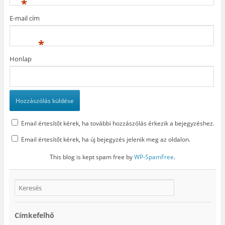
*
m
e
g
E-mail cím
)
*
Honlap
Email értesítőt kérek, ha további hozzászólás érkezik a bejegyzéshez.
Email értesítőt kérek, ha új bejegyzés jelenik meg az oldalon.
This blog is kept spam free by
WP-SpamFree
.
Címkefelhő