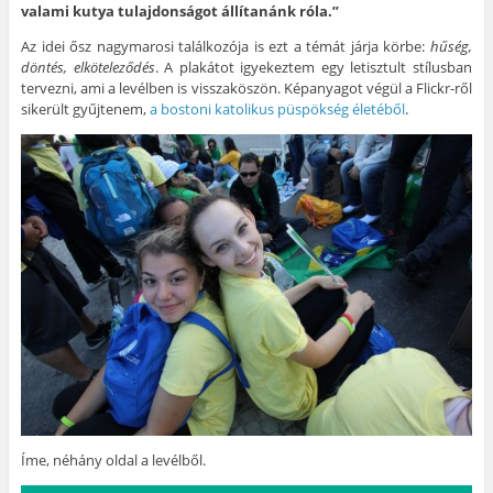
valami kutya tulajdonságot állítanánk róla.”
Az idei ősz nagymarosi találkozója is ezt a témát járja körbe:
hűség,
döntés, elköteleződés
. A plakátot igyekeztem egy letisztult stílusban
tervezni, ami a levélben is visszaköszön. Képanyagot végül a Flickr-ről
sikerült gyűjtenem,
a bostoni katolikus püspökség életéből
.
Íme, néhány oldal a levélből.