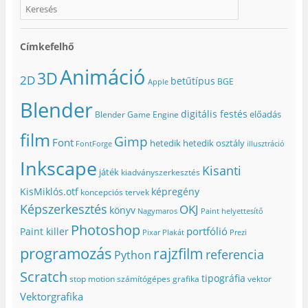
Címkefelhő
Animáció
3D
2D
betűtípus
BGE
Apple
Blender
digitális festés
előadás
Blender Game Engine
film
Gimp
Font
hetedik
hetedik osztály
FontForge
illusztráció
Inkscape
Kisanti
játék
kiadványszerkesztés
KisMiklós.otf
képregény
koncepciós tervek
Képszerkesztés
OKJ
könyv
Nagymaros
Paint helyettesítő
Photoshop
portfólió
Paint killer
Pixar
Plakát
Prezi
programozás
rajzfilm
referencia
Python
Scratch
tipográfia
stop motion
számítógépes grafika
vektor
Vektorgrafika