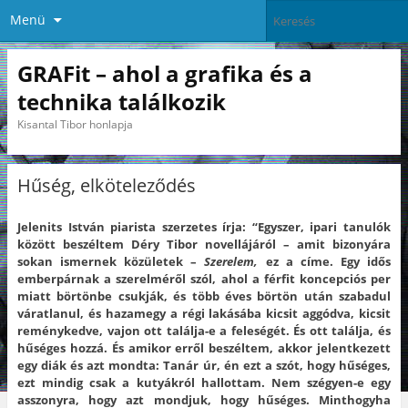
Menü
GRAFit – ahol a grafika és a
technika találkozik
Kisantal Tibor honlapja
Hűség, elköteleződés
Jelenits István piarista szerzetes írja: “Egyszer, ipari tanulók
között beszéltem Déry Tibor novellájáról – amit bizonyára
sokan ismernek közületek –
Szerelem,
ez a címe. Egy idős
emberpárnak a szerelméről szól, ahol a férfit koncepciós per
miatt börtönbe csukják, és több éves börtön után szabadul
váratlanul, és hazamegy a régi lakásába kicsit aggódva, kicsit
reménykedve, vajon ott találja-e a feleségét. És ott találja, és
hűséges hozzá. És amikor erről beszéltem, akkor jelentkezett
egy diák és azt mondta: Tanár úr, én ezt a szót, hogy hűséges,
ezt mindig csak a kutyákról hallottam. Nem szégyen-e egy
asszonyra, hogy azt mondjuk, hogy hűséges. Minthogyha