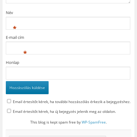
l
i
n
i
k
n
k
m
y
Név
m
e
í
e
g
l
g
)
i
)
k
*
m
e
g
E-mail cím
)
*
Honlap
Email értesítőt kérek, ha további hozzászólás érkezik a bejegyzéshez.
Email értesítőt kérek, ha új bejegyzés jelenik meg az oldalon.
This blog is kept spam free by
WP-SpamFree
.