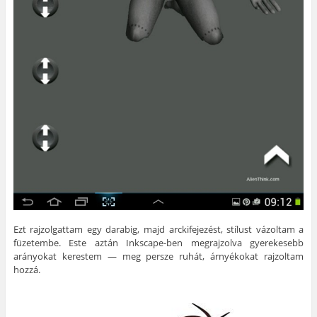
Ezt rajzolgattam egy darabig, majd arckifejezést, stílust vázoltam a
füzetembe. Este aztán Inkscape-ben megrajzolva gyerekesebb
arányokat kerestem — meg persze ruhát, árnyékokat rajzoltam
hozzá.