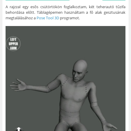
A rajzzal egy esős csütörtökön foglalkoztam, két teherautó tűzifa
behordása előtt. Táblagépemen használtam a fő alak gesztusának
megtalálásához a
Pose Tool 3D
programot.