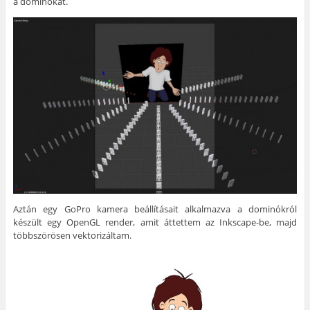
a dominókat.
Aztán egy GoPro kamera beállításait alkalmazva a dominókról
készült egy OpenGL render, amit áttettem az Inkscape-be, majd
többszörösen vektorizáltam.