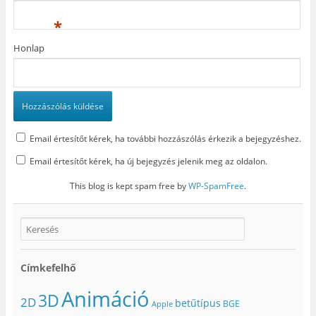
*
Honlap
Email értesítőt kérek, ha további hozzászólás érkezik a bejegyzéshez.
Email értesítőt kérek, ha új bejegyzés jelenik meg az oldalon.
This blog is kept spam free by
WP-SpamFree
.
Címkefelhő
Animáció
3D
2D
betűtípus
BGE
Apple