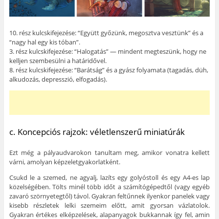
10. rész kulcskifejezése: “Együtt győzünk, megosztva vesztünk” és a
“nagy hal egy kis tóban”.
3. rész kulcskifejezése: “Halogatás” — mindent megteszünk, hogy ne
kelljen szembesülni a határidővel.
8. rész kulcskifejezése: “Barátság” és a gyász folyamata (tagadás, düh,
alkudozás, depresszió, elfogadás).
c. Koncepciós rajzok: véletlenszerű miniatúrák
Ezt még a pályaudvarokon tanultam meg, amikor vonatra kellett
várni, amolyan képzeletgyakorlatként.
Csukd le a szemed, ne agyalj, lazíts egy golyóstoll és egy A4-es lap
közelségében. Tölts minél több időt a számítógépedtől (vagy egyéb
zavaró szörnyetegtől) távol. Gyakran feltűnnek ilyenkor panelek vagy
kisebb részletek lelki szemeim előtt, amit gyorsan vázlatolok.
Gyakran értékes elképzelések, alapanyagok bukkannak így fel, amin