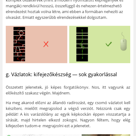
komplex oldaltervek (mint a modern nyomtatott képregények és
mangák) rendkívül hosszú, összefüggő és nehezen értelmezhető
elrendezést hoztak volna létre, ami ebben a formában nehezíti az
olvasást. Emiatt egyszerűbb elrendezésekkel dolgoztam.
g. Vázlatok: kifejezőkészség — sok gyakorlással
Összetett jelenetek, jó képes forgatókönyv. Nos, itt vagyunk az
előkészítő szakasz végén. Majdnem.
Ha meg akarod előzni az állandó radírozást, egy csomó vázlatot kell
készíteni, mielőtt megrajzolod a végső verziót. Nézzünk csak egy
példát! A kis varázslólány az egyik képkockán éppen visszatartja a
sírását, majd hirtelen elkezd zokogni. Nagyon féltem, hogy elég
kifejezően tudom-e megrajzolni ezt a jelenetet.