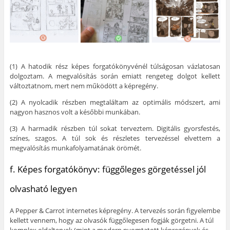
(1) A hatodik rész képes forgatókönyvénél túlságosan vázlatosan
dolgoztam. A megvalósítás során emiatt rengeteg dolgot kellett
változtatnom, mert nem működött a képregény.
(2) A nyolcadik részben megtaláltam az optimális módszert, ami
nagyon hasznos volt a későbbi munkában.
(3) A harmadik részben túl sokat terveztem. Digitális gyorsfestés,
színes, szagos. A túl sok és részletes tervezéssel elvettem a
megvalósítás munkafolyamatának örömét.
f. Képes forgatókönyv: függőleges görgetéssel jól
olvasható legyen
A Pepper & Carrot internetes képregény. A tervezés során figyelembe
kellett vennem, hogy az olvasók függőlegesen fogják görgetni. A túl