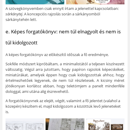
A szövegkönyvemben csak ennyit írtam a jelenettel kapcsolatban:
sárkánytej
. A koncepciós rajzolás során a sárkányomból
sárkánytehén lett.
e. Képes forgatókönyv: nem túl elnagyolt és nem is
túl kidolgozott
A képes forgatókönyv az előkészítő időszak a fő eredménye.
Sokféle módszert kipróbáltam, a minimalistától a teljesen kiszínezett
változatig. Végül arra jutottam, hogy papíron rajzolok képecskéket,
miniatúrákat, amelyek éppen hogy csak kidolgozottak ahhoz, hogy
értelmezhetőek legyenek, de nem túl részletesek. A kicsiny méret
jótékonyan korlátoz abban, hogy teletömjem a panelt mindenféle
dologgal, ami utána alig észrevehető.
A forgatókönyvnek az elejét, végét, valamint a fő jelentet (valahol a
közepén) készítem el, majd kidolgozom a közöttük levő jeleneteket
is.