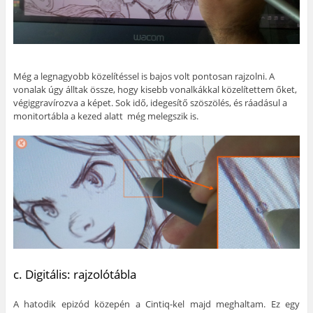
Még a legnagyobb közelítéssel is bajos volt pontosan rajzolni. A
vonalak úgy álltak össze, hogy kisebb vonalkákkal közelítettem őket,
végiggravírozva a képet. Sok idő, idegesítő szöszölés, és ráadásul a
monitortábla a kezed alatt még melegszik is.
c. Digitális: rajzolótábla
A hatodik epizód közepén a Cintiq-kel majd meghaltam. Ez egy