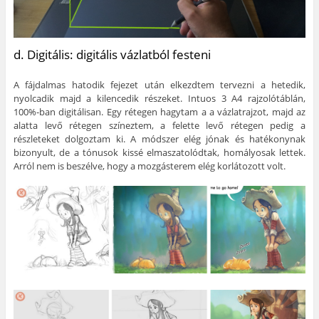
d. Digitális: digitális vázlatból festeni
A fájdalmas hatodik fejezet után elkezdtem tervezni a hetedik,
nyolcadik majd a kilencedik részeket. Intuos 3 A4 rajzolótáblán,
100%-ban digitálisan. Egy rétegen hagytam a a vázlatrajzot, majd az
alatta levő rétegen színeztem, a felette levő rétegen pedig a
részleteket dolgoztam ki. A módszer elég jónak és hatékonynak
bizonyult, de a tónusok kissé elmaszatolódtak, homályosak lettek.
Arról nem is beszélve, hogy a mozgásterem elég korlátozott volt.