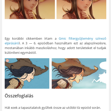
Egy korábbi cikkemben írtam a
Gmic filtergyűjtemény színező
eljárásáró
l. A 3 — 6. epizódban használtam ezt az alapszínezésre,
mostanában inkább maszkoláshoz, hogy adott területeket el tudjak
különíteni egymástól.
Összefoglalás
Hát ezek a tapasztalatok gyűltek össze az utóbbi tíz epizód során.