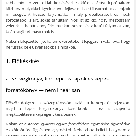
több mint ötven oldal közlésével. Sokféle eljárást kipróbáltam
közben, melyekkel igyekeztem fejleszteni a stílusomat és a rajzok
minőségét. A hosszú folyamatban, mely próbálkozások és hibák
sorozatából is állt, sokat tanultam. Nos, itt az idő, hogy megosszam
veletek. S habár annyiféle munkamódszer és alkotói folyamat van,
talán segíthet másoknak is
Nekem kifejezetten jó, ha emlékeztetőként lejegyzem valahova, hogy
ne fussak bele ugyanazokba a hibákba.
1. Előkészítés
a. Szövegkönyv, koncepciós rajzok és képes
forgatókönyv — nem lineárisan
Először dolgozol a szövegkönyvön, aztán a koncepciós rajzokon,
majd a képes forgatókönyv következik — ez az alapvető
megközelítése a képregénykészítésnek.
Nálam ez
a három gyakran együtt formálódott
, egymásba ágyazódva
és kölcsönös függésben egymástól. Néha abba kellett hagynom a
szövegszerkesztő előtti ücsörgést, és rögtön elkezdeni a papíron