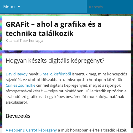
Menü
GRAFit – ahol a grafika és a
technika találkozik
Kisantal Tibor honlapja
Hogyan készíts digitális képregényt?
David Revoy
nevét
Sintel c. kisfilmből
ismertük meg, mint koncepciós
rajzolóét. Az utóbbi időszakban az Inkscape.hu honlapon közöltük
Csili és Zsömölke
címmel digitális képregényeit, melyet a rajongók
támogatásával készít — teljes munkaidőben. Túl a tizedik epizódon a
szabadúszó grafikus írt egy képes beszámolót munkafolyamatának
alakulásáról.
Bevezetés
A Pepper & Carrot képregény
a múlt hónapban elérte a tizedik részét,