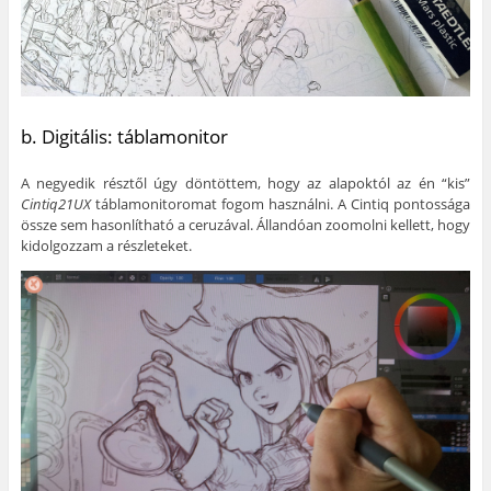
b. Digitális: táblamonitor
A negyedik résztől úgy döntöttem, hogy az alapoktól az én “kis”
Cintiq21UX
táblamonitoromat fogom használni. A Cintiq pontossága
össze sem hasonlítható a ceruzával. Állandóan zoomolni kellett, hogy
kidolgozzam a részleteket.