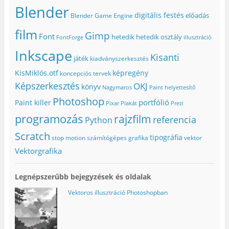
Blender
digitális festés
előadás
Blender Game Engine
film
Gimp
Font
hetedik
hetedik osztály
FontForge
illusztráció
Inkscape
Kisanti
játék
kiadványszerkesztés
KisMiklós.otf
képregény
koncepciós tervek
Képszerkesztés
OKJ
könyv
Nagymaros
Paint helyettesítő
Photoshop
portfólió
Paint killer
Pixar
Plakát
Prezi
programozás
rajzfilm
referencia
Python
Scratch
tipográfia
stop motion
számítógépes grafika
vektor
Vektorgrafika
Legnépszerűbb bejegyzések és oldalak
Vektoros illusztráció Photoshopban