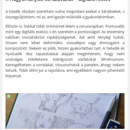
A tizedik részben szerettem volna megoldani ezeket a kérdéseket, s
összegyűjtöttem, mi az, ami igazán működik a gyakorlatomban.
Először is: Sokkal több örömömet lelem a ceruzarajzban. Pontosabb
mint egy digitális eszköz, s én szeretem a pontosságot. Az eredmény
valóban visszatükrözi rajzkészségemet. Azt amit tényleg tudok.
Hiszen nem lehet deformálni, visszalépni vagy átmozgatni a
kompozíciót. Nekem ez jobb, hiszen gyakorlatban tart. A hetedik és
nyolcadik rész tapasztalatai alapján megértettem, hogy nem
szükséges tökéletesre kidolgozott vázlatokat létrehoznom.
Keresgélhetem a vonalakat, tónusozhatok a panelen, ahogy nekem
tetszik. Több időm jut a rajzolásra, ami egyébként nagyon pihentető
folyamat.