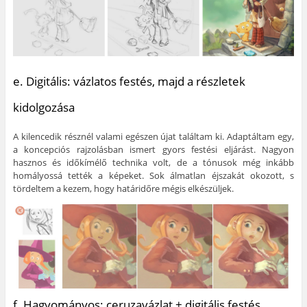
e. Digitális: vázlatos festés, majd a részletek
kidolgozása
A kilencedik résznél valami egészen újat találtam ki. Adaptáltam egy,
a koncepciós rajzolásban ismert gyors festési eljárást. Nagyon
hasznos és időkímélő technika volt, de a tónusok még inkább
homályossá tették a képeket. Sok álmatlan éjszakát okozott, s
tördeltem a kezem, hogy határidőre mégis elkészüljek.
f. Hagyományos: ceruzavázlat + digitális festés