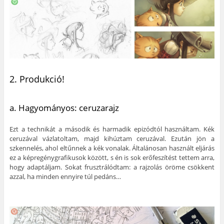
2. Produkció!
a. Hagyományos: ceruzarajz
Ezt a technikát a második és harmadik epizódtól használtam. Kék
ceruzával vázlatoltam, majd kihúztam ceruzával. Ezután jön a
szkennelés, ahol eltűnnek a kék vonalak. Általánosan használt eljárás
ez a képregénygrafikusok között, s én is sok erőfeszítést tettem arra,
hogy adaptáljam. Sokat frusztrálódtam: a rajzolás öröme csökkent
azzal, ha minden ennyire túl pedáns…