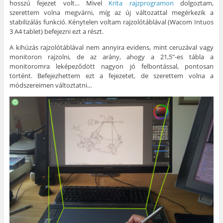
hosszú fejezet volt… Mivel
Krita rajzprogramon
dolgoztam,
szerettem volna megvárni, míg az új változattal megérkezik a
stabilizálás funkció. Kénytelen voltam rajzolótáblával (Wacom Intuos
3 A4 tablet) befejezni ezt a részt.
A kihúzás rajzolótáblával nem annyira evidens, mint ceruzával vagy
monitoron rajzolni, de az arány, ahogy a 21,5″-es tábla a
monitoromra leképeződött nagyon jó felbontással, pontosan
történt. Befejezhettem ezt a fejezetet, de szerettem volna a
módszereimen változtatni…