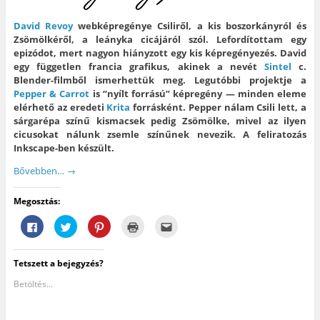
d
o
r
y
a
e
z
e
í
n
David Revoy
webképregénye Csiliről, a kis boszorkányról és
.
(
s
l
n
(
Ú
t
i
y
Zsömölkéről, a leányka cicájáról szól. Lefordítottam egy
Ú
j
-
k
í
j
a
e
m
l
epizódot, mert nagyon hiányzott egy kis képregényezés. David
a
b
n
e
i
egy független francia grafikus, akinek a nevét
Sintel
c.
b
l
(
g
k
l
a
Ú
)
m
Blender-filmből ismerhettük meg. Legutóbbi projektje a
a
k
j
e
Pepper & Carrot
is “nyílt forrású” képregény — minden eleme
k
b
a
g
b
a
b
)
elérhető az eredeti
Krita
forrásként. Pepper nálam Csili lett, a
a
n
l
n
n
a
sárgarépa színű kismacsek pedig Zsömölke, mivel az ilyen
n
y
k
cicusokat nálunk zsemle színűnek nevezik. A feliratozás
y
í
b
í
l
a
Inkscape-ben készült.
l
i
n
i
k
n
Bővebben…
→
k
m
y
m
e
í
e
g
l
g
)
i
Megosztás:
)
k
m
e
F
K
K
K
A
g
a
a
a
a
j
)
c
t
t
t
á
e
t
t
t
n
b
i
i
i
l
Tetszett a bejegyzés?
o
n
n
n
á
o
t
t
t
s
k
s
s
s
e
Betöltés...
o
i
o
i
g
n
d
n
d
y
v
e
i
e
b
a
a
d
a
a