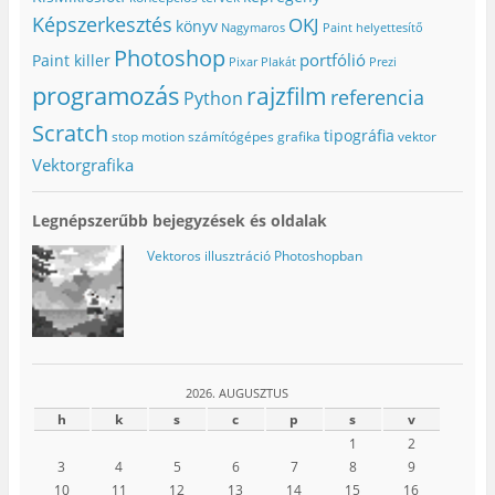
n
n
a
n
y
k
Képszerkesztés
OKJ
könyv
Nagymaros
Paint helyettesítő
y
í
b
í
l
a
Photoshop
portfólió
l
i
n
Paint killer
Pixar
Plakát
Prezi
i
k
n
k
m
y
programozás
rajzfilm
referencia
Python
m
e
í
e
g
l
g
)
i
Scratch
tipográfia
stop motion
számítógépes grafika
vektor
)
k
m
Vektorgrafika
e
g
)
Legnépszerűbb bejegyzések és oldalak
Vektoros illusztráció Photoshopban
2026. AUGUSZTUS
h
k
s
c
p
s
v
1
2
3
4
5
6
7
8
9
10
11
12
13
14
15
16