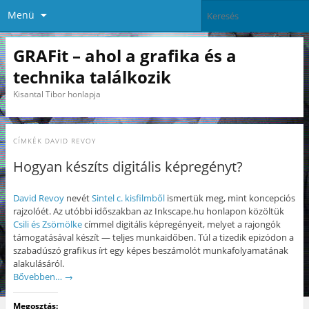
Menü
GRAFit – ahol a grafika és a
technika találkozik
Kisantal Tibor honlapja
CÍMKÉK
DAVID REVOY
Hogyan készíts digitális képregényt?
David Revoy
nevét
Sintel c. kisfilmből
ismertük meg, mint koncepciós
rajzolóét. Az utóbbi időszakban az Inkscape.hu honlapon közöltük
Csili és Zsömölke
címmel digitális képregényeit, melyet a rajongók
támogatásával készít — teljes munkaidőben. Túl a tizedik epizódon a
szabadúszó grafikus írt egy képes beszámolót munkafolyamatának
alakulásáról.
Bővebben…
→
Megosztás: