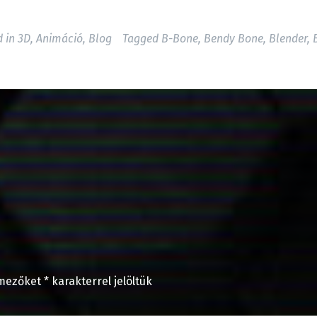
d in
3D
,
Animáció
,
Blog
Tagged
B-Bone
,
Bendy Bone
,
Blender
,
 mezőket
*
karakterrel jelöltük