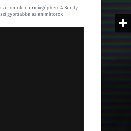
mas csontok a turmixgépben. A Bendy
teszi gyorsabbá az animátorok