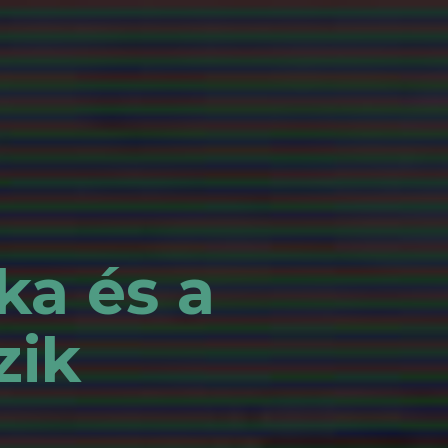
ka és a
zik