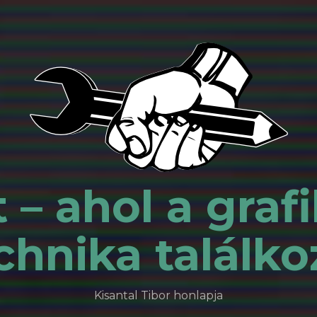
 – ahol a grafi
chnika találko
Kisantal Tibor honlapja