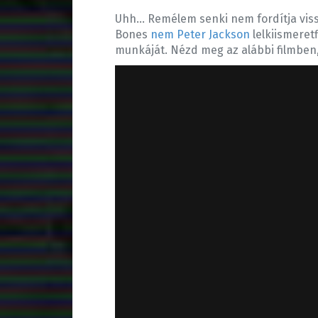
Uhh… Remélem senki nem fordítja viss
Bones
nem Peter Jackson
lelkiismeret
munkáját. Nézd meg az alábbi filmben