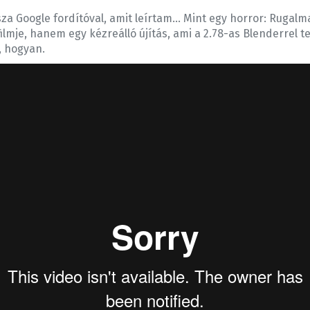
za Google fordítóval, amit leírtam… Mint egy horror: Rugal
filmje, hanem egy kézreálló újítás, ami a 2.78-as Blenderrel 
, hogyan.