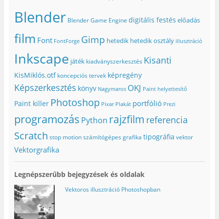
d
o
r
y
a
e
z
e
í
n
Blender
.
(
s
l
n
digitális festés
előadás
Blender Game Engine
(
Ú
t
i
y
Ú
j
-
k
í
j
a
e
m
l
film
Gimp
a
b
n
e
i
Font
hetedik
hetedik osztály
FontForge
illusztráció
b
l
(
g
k
l
a
Ú
)
m
Inkscape
a
k
j
e
Kisanti
játék
kiadványszerkesztés
k
b
a
g
b
a
b
)
a
n
l
KisMiklós.otf
képregény
koncepciós tervek
n
n
a
n
y
k
Képszerkesztés
OKJ
könyv
Nagymaros
Paint helyettesítő
y
í
b
í
l
a
Photoshop
portfólió
l
i
n
Paint killer
Pixar
Plakát
Prezi
i
k
n
k
m
y
programozás
rajzfilm
referencia
Python
m
e
í
e
g
l
g
)
i
Scratch
tipográfia
stop motion
számítógépes grafika
vektor
)
k
m
Vektorgrafika
e
g
)
Legnépszerűbb bejegyzések és oldalak
Vektoros illusztráció Photoshopban