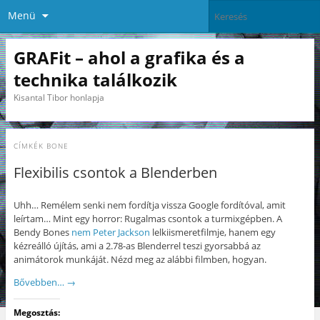
Menü
GRAFit – ahol a grafika és a
technika találkozik
Kisantal Tibor honlapja
CÍMKÉK
BONE
Flexibilis csontok a Blenderben
Uhh… Remélem senki nem fordítja vissza Google fordítóval, amit
leírtam… Mint egy horror: Rugalmas csontok a turmixgépben. A
Bendy Bones
nem Peter Jackson
lelkiismeretfilmje, hanem egy
kézreálló újítás, ami a 2.78-as Blenderrel teszi gyorsabbá az
animátorok munkáját. Nézd meg az alábbi filmben, hogyan.
Bővebben…
→
Megosztás: