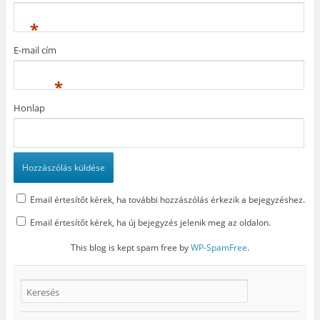
e
g
l
g
)
i
)
k
*
m
e
g
E-mail cím
)
*
Honlap
Email értesítőt kérek, ha további hozzászólás érkezik a bejegyzéshez.
Email értesítőt kérek, ha új bejegyzés jelenik meg az oldalon.
This blog is kept spam free by
WP-SpamFree
.