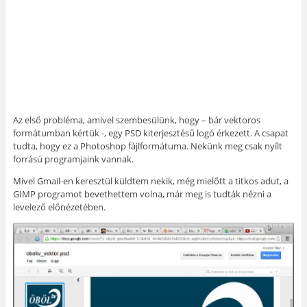
Az első probléma, amivel szembesülünk, hogy – bár vektoros
formátumban kértük -, egy PSD kiterjesztésű logó érkezett. A csapat
tudta, hogy ez a Photoshop fájlformátuma. Nekünk meg csak nyílt
forrású programjaink vannak.
Mivel Gmail-en keresztül küldtem nekik, még mielőtt a titkos adut, a
GIMP programot bevethettem volna, már meg is tudták nézni a
levelező előnézetében.