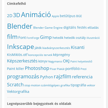
Címkefelhő
Animáció
3D
2D
betűtípus
BGE
Apple
Blender
digitális festés
előadás
Blender Game Engine
film
Gimp
Font
hetedik
hetedik osztály
FontForge
illusztráció
Inkscape
Kisanti
játék
kiadványszerkesztés
KisMiklós.otf
képregény
koncepciós tervek
Képszerkesztés
OKJ
könyv
Nagymaros
Paint helyettesítő
Photoshop
portfólió
Paint killer
Pixar
Plakát
Prezi
programozás
rajzfilm
referencia
Python
Scratch
tipográfia
stop motion
számítógépes grafika
vektor
Vektorgrafika
Legnépszerűbb bejegyzések és oldalak