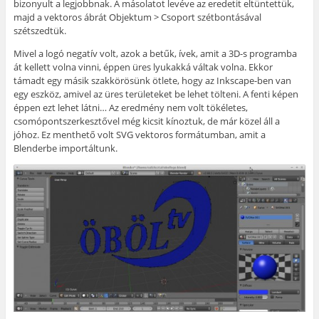
bizonyult a legjobbnak. A másolatot levéve az eredetit eltüntettük,
majd a vektoros ábrát Objektum > Csoport szétbontásával
szétszedtük.
Mivel a logó negatív volt, azok a betűk, ívek, amit a 3D-s programba
át kellett volna vinni, éppen üres lyukakká váltak volna. Ekkor
támadt egy másik szakkörösünk ötlete, hogy az Inkscape-ben van
egy eszköz, amivel az üres területeket be lehet tölteni. A fenti képen
éppen ezt lehet látni… Az eredmény nem volt tökéletes,
csomópontszerkesztővel még kicsit kínoztuk, de már közel áll a
jóhoz. Ez menthető volt SVG vektoros formátumban, amit a
Blenderbe importáltunk.