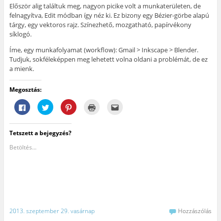
Először alig találtuk meg, nagyon picike volt a munkaterületen, de
felnagyítva, Edit módban így néz ki. Ez bizony egy Bézier-görbe alapú
tárgy, egy vektoros rajz. Színezhető, mozgatható, papírvékony
síklogó.
Íme, egy munkafolyamat (workflow): Gmail > Inkscape > Blender.
Tudjuk, sokféleképpen meg lehetett volna oldani a problémát, de ez
a mienk.
Megosztás:
F
K
K
K
A
a
a
a
a
j
c
t
t
t
á
e
t
t
t
n
b
i
i
i
l
Tetszett a bejegyzés?
o
n
n
n
á
o
t
t
t
s
k
s
s
s
e
Betöltés...
o
i
o
i
g
n
d
n
d
y
v
e
i
e
b
a
a
d
a
a
l
T
e
n
r
ó
w
,
y
á
m
i
h
o
t
e
t
o
m
n
g
t
g
t
a
o
e
y
a
k
2013. szeptember 29. vasárnap
Hozzászólás
s
r
m
t
e
z
-
e
á
m