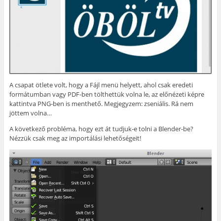
A csapat ötlete volt, hogy a Fájl menü helyett, ahol csak eredeti
formátumban vagy PDF-ben tölthettük volna le, az előnézeti képre
kattintva PNG-ben is menthető. Megjegyzem: zseniális. Rá nem
jöttem volna…
A következő probléma, hogy ezt át tudjuk-e tolni a Blender-be?
Nézzük csak meg az importálási lehetőségeit!