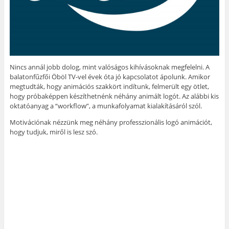
Nincs annál jobb dolog, mint valóságos kihívásoknak megfelelni. A
balatonfűzfői Öböl TV-vel évek óta jó kapcsolatot ápolunk. Amikor
megtudták, hogy animációs szakkört indítunk, felmerült egy ötlet,
hogy próbaképpen készíthetnénk néhány animált logót. Az alábbi kis
oktatóanyag a “workflow”, a munkafolyamat kialakításáról szól.
Motivációnak nézzünk meg néhány professzionális logó animációt,
hogy tudjuk, miről is lesz szó.