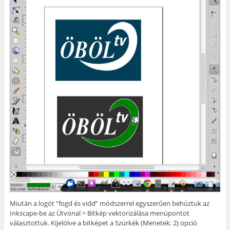
Miután a logót “fogd és vidd” módszerrel egyszerűen behúztuk az
Inkscape-be az Útvonal > Bitkép vektorizálása menüpontot
választottuk. Kijelölve a bitképet a Szürkék (Menetek: 2) opció