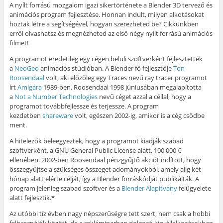
A nyílt forrású mozgalom igazi sikertörténete a Blender 3D tervező és
animációs program fejlesztése. Honnan indult, milyen alkotásokat
hoztak létre a segítségével, hogyan szerezheted be? Cikkünkben
erről olvashatsz és megnézheted az első négy nyílt forrású animációs
filmet!
A programot eredetileg egy cégen belüli szoftverként fejlesztették
a
NeoGeo
animációs stúdióban. A Blender fő fejlesztője
Ton
Roosendaal
volt, aki előzőleg egy Traces nevű ray tracer programot
írt
Amigára
1989-ben. Roosendaal 1998 júniusában megalapította
a
Not a Number Technologies
nevű céget azzal a céllal, hogy a
programot továbbfejlessze és terjessze. A program
kezdetben
shareware
volt, egészen 2002-ig, amikor is a cég csődbe
ment.
A hitelezők beleegyeztek, hogy a programot kiadják szabad
szoftverként, a GNU General Public License alatt, 100 000 €
ellenében. 2002-ben Roosendaal pénzgyűjtő akciót indított, hogy
összegyűjtse a szükséges összeget adományokból, amely alig két
hónap alatt elérte célját, így a Blender forráskódját publikálták. A
program jelenleg szabad szoftver és a
Blender Alapítvány
felügyelete
alatt fejlesztik.*
Az utóbbi tíz évben nagy népszerűségre tett szert, nem csak a hobbi