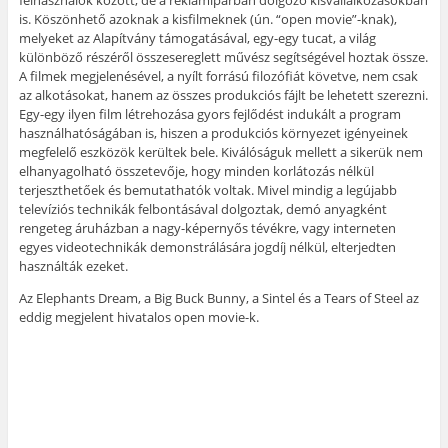
felhasználók között, de a reklámiparban dolgozó kisvállalkozásokban
is. Köszönhető azoknak a kisfilmeknek (ún. “open movie”-knak),
melyeket az Alapítvány támogatásával, egy-egy tucat, a világ
különböző részéről összesereglett művész segítségével hoztak össze.
A filmek megjelenésével, a nyílt forrású filozófiát követve, nem csak
az alkotásokat, hanem az összes produkciós fájlt be lehetett szerezni.
Egy-egy ilyen film létrehozása gyors fejlődést indukált a program
használhatóságában is, hiszen a produkciós környezet igényeinek
megfelelő eszközök kerültek bele. Kiválóságuk mellett a sikerük nem
elhanyagolható összetevője, hogy minden korlátozás nélkül
terjeszthetőek és bemutathatók voltak. Mivel mindig a legújabb
televíziós technikák felbontásával dolgoztak, demó anyagként
rengeteg áruházban a nagy-képernyős tévékre, vagy interneten
egyes videotechnikák demonstrálására jogdíj nélkül, elterjedten
használták ezeket.
Az Elephants Dream, a Big Buck Bunny, a Sintel és a Tears of Steel az
eddig megjelent hivatalos open movie-k.