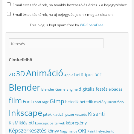
Email értesítőt kérek, ha további hozzászólás érkezik a bejegyzéshez.
Email értesítőt kérek, ha új bejegyzés jelenik meg az oldalon.
This blog is kept spam free by
WP-SpamFree
.
Címkefelhő
Animáció
3D
2D
betűtípus
BGE
Apple
Blender
digitális festés
előadás
Blender Game Engine
film
Gimp
Font
hetedik
hetedik osztály
FontForge
illusztráció
Inkscape
Kisanti
játék
kiadványszerkesztés
KisMiklós.otf
képregény
koncepciós tervek
Képszerkesztés
OKJ
könyv
Nagymaros
Paint helyettesítő