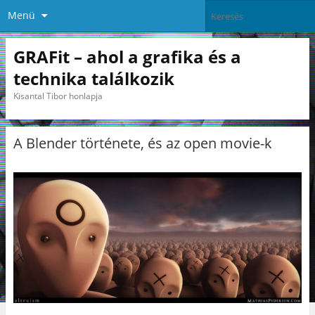
Menü
GRAFit – ahol a grafika és a
technika találkozik
Kisantal Tibor honlapja
A Blender története, és az open movie-k