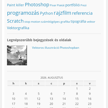
Photoshop
portfólió
Paint killer
Pixar
Plakát
Prezi
programozás
rajzfilm
referencia
Python
Scratch
tipográfia
stop motion
számítógépes grafika
vektor
Vektorgrafika
Legnépszerűbb bejegyzések és oldalak
Vektoros illusztráció Photoshopban
2026. AUGUSZTUS
h
k
s
c
p
s
v
1
2
3
4
5
6
7
8
9
10
11
12
13
14
15
16
17
18
19
20
21
22
23