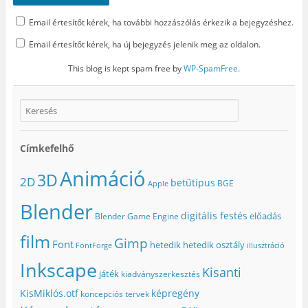
Email értesítőt kérek, ha további hozzászólás érkezik a bejegyzéshez.
Email értesítőt kérek, ha új bejegyzés jelenik meg az oldalon.
This blog is kept spam free by
WP-SpamFree
.
Címkefelhő
Animáció
3D
2D
betűtípus
BGE
Apple
Blender
digitális festés
előadás
Blender Game Engine
film
Gimp
Font
hetedik
hetedik osztály
FontForge
illusztráció
Inkscape
Kisanti
játék
kiadványszerkesztés
KisMiklós.otf
képregény
koncepciós tervek