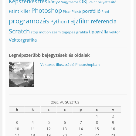
Képszerkesztés
OKJ
könyv
Nagymaros
Paint helyettesítő
Photoshop
portfólió
Paint killer
Pixar
Plakát
Prezi
programozás
rajzfilm
referencia
Python
Scratch
tipográfia
stop motion
számítógépes grafika
vektor
Vektorgrafika
Legnépszerűbb bejegyzések és oldalak
Vektoros illusztráció Photoshopban
2026. AUGUSZTUS
h
k
s
c
p
s
v
1
2
3
4
5
6
7
8
9
10
11
12
13
14
15
16
17
18
19
20
21
22
23