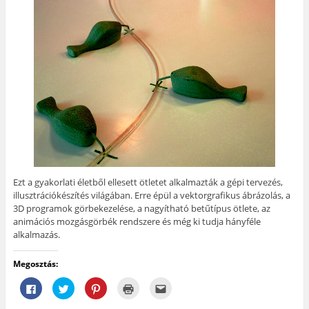
Ezt a gyakorlati életből ellesett ötletet alkalmazták a gépi tervezés,
illusztrációkészítés világában. Erre épül a vektorgrafikus ábrázolás, a
3D programok görbekezelése, a nagyítható betűtípus ötlete, az
animációs mozgásgörbék rendszere és még ki tudja hányféle
alkalmazás.
Megosztás:
F
K
K
K
A
a
a
a
a
j
c
t
t
t
á