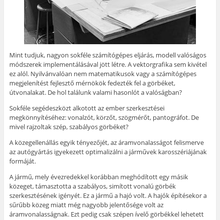
Mint tudjuk, nagyon sokféle számítógépes eljárás, modell valóságos
módszerek implementálásával jött létre. A vektorgrafika sem kivétel
ez alól. Nyilvánvalóan nem matematikusok vagy a számítógépes
megjelenítést fejlesztő mérnökök fedezték fel a görbéket,
útvonalakat. De hol találunk valami hasonlót a valóságban?
Sokféle segédeszközt alkotott az ember szerkesztései
megkönnyítéséhez: vonalzót, körzőt, szögmérőt, pantográfot. De
mivel rajzoltak szép, szabályos görbéket?
A közegellenállás egyik tényezőjét, az áramvonalasságot felismerve
az autógyártás igyekezett optimalizálni a járművek karosszériájának
formáját.
A jármű, mely évezredekkel korábban meghódított egy másik
közeget, támasztotta a szabályos, simított vonalú görbék
szerkesztésének igényét. Ez a jármű a hajó volt. A hajók építésekor a
sűrűbb közeg miatt még nagyobb jelentősége volt az
áramvonalasságnak. Ezt pedig csak szépen ívelő görbékkel lehetett