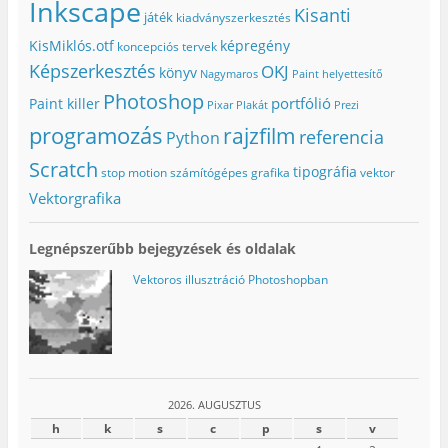
Inkscape
Kisanti
játék
kiadványszerkesztés
KisMiklós.otf
képregény
koncepciós tervek
Képszerkesztés
OKJ
könyv
Nagymaros
Paint helyettesítő
Photoshop
portfólió
Paint killer
Pixar
Plakát
Prezi
programozás
rajzfilm
referencia
Python
Scratch
tipográfia
stop motion
számítógépes grafika
vektor
Vektorgrafika
Legnépszerűbb bejegyzések és oldalak
Vektoros illusztráció Photoshopban
2026. AUGUSZTUS
h
k
s
c
p
s
v