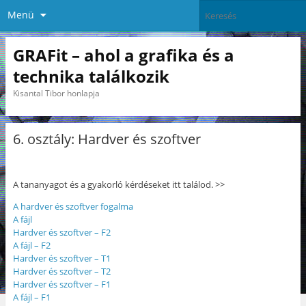
Menü
GRAFit – ahol a grafika és a
technika találkozik
Kisantal Tibor honlapja
6. osztály: Hardver és szoftver
A tananyagot és a gyakorló kérdéseket itt találod. >>
A hardver és szoftver fogalma
A fájl
Hardver és szoftver – F2
A fájl – F2
Hardver és szoftver – T1
Hardver és szoftver – T2
Hardver és szoftver – F1
A fájl – F1