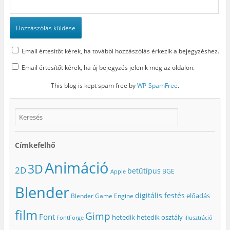
Email értesítőt kérek, ha további hozzászólás érkezik a bejegyzéshez.
Email értesítőt kérek, ha új bejegyzés jelenik meg az oldalon.
This blog is kept spam free by
WP-SpamFree
.
Címkefelhő
Animáció
3D
2D
betűtípus
BGE
Apple
Blender
digitális festés
előadás
Blender Game Engine
film
Gimp
Font
hetedik
hetedik osztály
FontForge
illusztráció